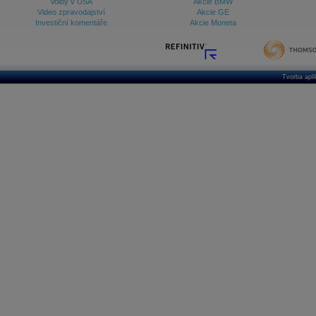
Volby v USA
Akcie BMW
Video zpravodajství
Akcie GE
Investiční komentáře
Akcie Moneta
Tvorba apl