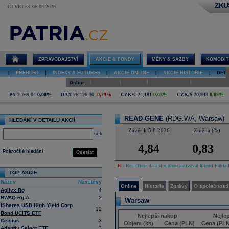
ZKU
ČTVRTEK 06.08.2026
Detail akcie
READ-GENE
online
ZPRAVODAJSTVÍ
AKCIE & FONDY
MĚNY & SAZBY
KOMODIT
|
PŘEHLED
|
INDEXY A FUTURES
|
AKCIE ONLINE
|
AKCIE HISTORIE
|
DETA
|
|
|
|
Online
Historie
Zprávy
O společnosti
Hospodaření
PX
2 769,04
0,00%
DAX
26 126,30
-0,29%
CZK/€
24,181
0,03%
CZK/$
20,943
0,09%
READ-GENE
(RDG.WA, Warsaw)
HLEDÁNÍ V DETAILU AKCIÍ
Závěr k 5.8.2026
Změna (%)
select
4,84
0,83
Pokročilé hledání
Odeslat
R
- Real-Time data si mohou aktivovat klienti Patria 
TOP AKCIE
Název
Návštěvy
Online
Historie
Zprávy
O společnosti
Agilyx Rg
4
BWAQ Rg-A
2
Warsaw
iShares USD High Yield Corp
12
Bond UCITS ETF
Nejlepší nákup
Nejle
Celsius
3
Objem (ks)
Cena (PLN)
Cena (PLN
Adaptiv Select ETF
3