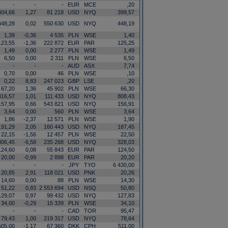
-
-
-
EUR
MCE
,20
404,66
1,27
81 218
USD
NYQ
399,57
448,28
0,02
550 630
USD
NYQ
448,19
1,39
-0,36
4 535
PLN
WSE
1,40
123,55
-1,36
222 872
EUR
PAR
125,25
1,49
0,00
2 277
PLN
WSE
1,49
6,50
0,00
2 311
PLN
WSE
6,50
-
-
-
AUD
ASX
7,74
0,70
0,00
46
PLN
WSE
,10
0,22
8,83
247 023
GBP
LSE
,20
67,20
1,36
45 902
PLN
WSE
66,30
816,57
1,01
111 433
USD
NYQ
808,43
157,95
0,66
543 821
USD
NYQ
156,91
3,64
0,00
560
PLN
WSE
3,64
1,86
-2,37
12 571
PLN
WSE
1,90
191,29
2,05
160 443
USD
NYQ
187,45
22,15
-1,56
12 457
PLN
WSE
22,50
306,45
-6,58
235 268
USD
NYQ
328,03
124,60
0,08
55 843
EUR
PAR
124,50
20,00
-0,99
2 898
EUR
PAR
20,20
-
-
-
JPY
TYO
6 430,00
20,85
2,91
118 021
USD
PNK
20,26
14,60
0,00
88
PLN
WSE
14,30
51,22
0,83
2 553 694
USD
NSQ
50,80
129,07
0,97
99 432
USD
NYQ
127,83
34,00
-0,29
15 339
PLN
WSE
34,10
-
-
-
CAD
TOR
95,47
79,43
1,00
219 317
USD
NYQ
78,64
505,00
-1,17
67 360
DKK
CPH
511,00