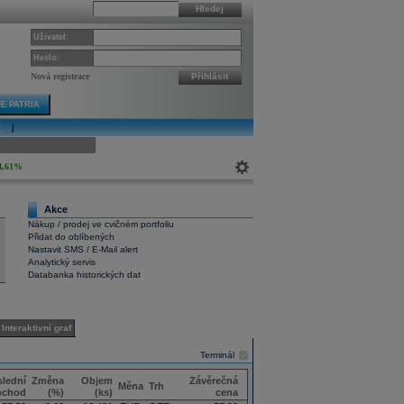
Hledej
Uživatel:
Heslo:
Nová registrace
Přihlásit
E PATRIA
E
|
ivní graf
4,61%
Akce
1
Nákup / prodej ve cvičném portfoliu
Přidat do oblíbených
Nastavit SMS / E-Mail alert
Analytický servis
Databanka historických dat
Interaktivní graf
Terminál
lední
Změna
Objem
Závěrečná
Měna
Trh
bchod
(%)
(ks)
cena