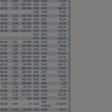
57,50
-0,69
16 421
EUR
GER
57,90
3,73
5,23
1 680 815
USD
NYQ
3,54
182,61
1,05
638 339
USD
NYQ
180,71
-
-
-
CAD
TOR
25,42
63,76
1,22
420 702
USD
NYQ
62,99
45,08
0,54
148 825
EUR
AEX
44,84
94,87
5,08
403 293
USD
NSQ
90,28
142,39
-2,74
90 078
USD
NYQ
146,40
81,76
-0,68
1 639 127
CHF
VTX
82,32
-
-
-
EUR
MCE
213,00
-
-
-
EUR
MCE
109,30
358,83
0,51
43 895
USD
NYQ
357,00
75,95
1,36
233 492
USD
NYQ
74,93
152,37
-1,85
242 114
USD
NYQ
155,24
103,96
2,29
229 130
USD
NYQ
101,63
213,60
0,54
694 849
EUR
PAR
212,45
61,74
0,82
213 257
USD
PNK
61,24
168,20
1,22
99 579
USD
NYQ
166,17
67,30
0,07
309 752
USD
NYQ
72,57
569,00
-0,59
255 529
SEK
STO
572,40
38,40
0,92
46 119
EUR
VIE
38,05
16,66
-1,57
546 750
EUR
PAR
16,93
1,87
-1,51
158 385
USD
PNK
1,89
1,87
7,18
49 173
PLN
WSE
1,74
25,88
1,29
121 267
USD
NYQ
25,55
251,83
0,18
214 571
USD
NYQ
251,38
1,15
7,48
100
PLN
WSE
1,07
PSE-
016,00
0,00
0
CZK
2 016,00
KOBOS
43,24
0,26
32 263
USD
NSQ
43,13