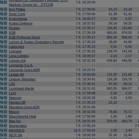
Komatsu Ltd, Depository Receipt, OTC
Po
O
7.8. 18:28:46
-
-
Markets Group Inc - OTCQB
Po
O
Kon Philips
7.8. 17:39:05
23,13
23,29
Po
O
Kone Corp
7.8. 17:00:00
51,38
51,42
Po
O
Krakchemia
7.8. 18:00:27
0,56
0,57
Po
O
Kratos Defense
7.8. 18:31:52
59,16
59,25
Po
O
Krones
7.8. 17:35:17
116,40
116,60
Po
O
KSB
7.8. 17:39:18
960,00
974,00
Po
O
KSB Preferred Stock
7.8. 17:35:12
891,00
900,00
Po
O
Larsen & Toubro Depository Receipt
7.8. 17:35:24
28,00
44,90
Po
O
Latecoere
7.8. 17:35:13
0,01
0,02
Po
O
Legrand
7.8. 17:35:25
139,70
141,00
Po
O
Lena Lighting
7.8. 18:00:27
2,16
2,17
Po
O
Lennox Intl
7.8. 18:31:43
439,84
440,55
Po
O
Leonardo S.p.A.
- -
-
-
Po
O
Leonardo Unsp ADR
7.8. 18:20:21
-
-
Po
O
Lindab AB
7.8. 18:00:00
131,00
131,60
Po
O
Lindsay Manufact
7.8. 18:30:41
116,28
116,78
Po
O
LISI
7.8. 17:36:31
67,00
68,10
Po
O
Lockheed Martin
7.8. 18:31:42
583,55
584,07
Po
O
LUG
7.8. 17:59:48
2,00
2,10
Po
O
Makrum
7.8. 18:00:28
4,91
4,93
Po
O
Manitou BF
7.8. 17:35:23
22,10
-
Po
O
Marubeni Unsp ADR
7.8. 18:31:09
-
-
Po
O
Masco
7.8. 18:32:00
76,66
76,72
Po
O
Maschinenfa Heid
4.8. 17:50:05
1,50
1,60
Po
O
MasTec
7.8. 18:31:43
263,05
263,79
Po
O
Masterplast
7.8. 17:05:24
-
-
2 
Po
O
MAXIMUS
16.5. 17:59:25
2,50
2,44
Po
O
MCR SA
7.8. 18:00:28
15,30
15,40