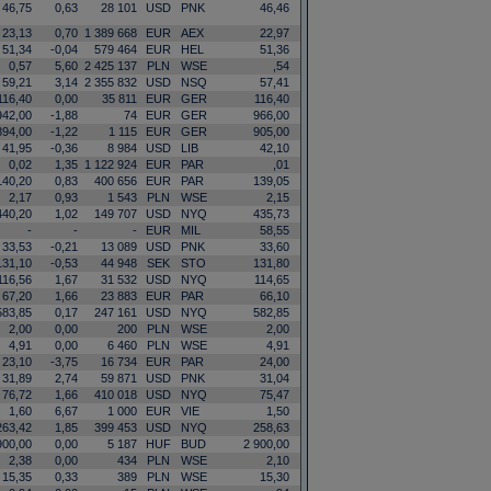
46,75
0,63
28 101
USD
PNK
46,46
23,13
0,70
1 389 668
EUR
AEX
22,97
51,34
-0,04
579 464
EUR
HEL
51,36
0,57
5,60
2 425 137
PLN
WSE
,54
59,21
3,14
2 355 832
USD
NSQ
57,41
116,40
0,00
35 811
EUR
GER
116,40
942,00
-1,88
74
EUR
GER
966,00
894,00
-1,22
1 115
EUR
GER
905,00
41,95
-0,36
8 984
USD
LIB
42,10
0,02
1,35
1 122 924
EUR
PAR
,01
140,20
0,83
400 656
EUR
PAR
139,05
2,17
0,93
1 543
PLN
WSE
2,15
440,20
1,02
149 707
USD
NYQ
435,73
-
-
-
EUR
MIL
58,55
33,53
-0,21
13 089
USD
PNK
33,60
131,10
-0,53
44 948
SEK
STO
131,80
116,56
1,67
31 532
USD
NYQ
114,65
67,20
1,66
23 883
EUR
PAR
66,10
583,85
0,17
247 161
USD
NYQ
582,85
2,00
0,00
200
PLN
WSE
2,00
4,91
0,00
6 460
PLN
WSE
4,91
23,10
-3,75
16 734
EUR
PAR
24,00
31,89
2,74
59 871
USD
PNK
31,04
76,72
1,66
410 018
USD
NYQ
75,47
1,60
6,67
1 000
EUR
VIE
1,50
263,42
1,85
399 453
USD
NYQ
258,63
900,00
0,00
5 187
HUF
BUD
2 900,00
2,38
0,00
434
PLN
WSE
2,10
15,35
0,33
389
PLN
WSE
15,30