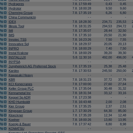
Po
O
Hydrapres
7.8. 17:59:49
0,43
0,45
Po
O
Hydrotor
7.8. 18:00:28
9,50
9,60
Po
O
Chemring Group
7.8. 17:35:19
6,26
6,80
Po
O
China Communictn
- -
-
-
Po
O
IDEX
7.8. 18:28:30
234,71
235,53
Po
O
Illinois Tool
7.8. 18:31:25
294,53
294,72
Po
O
IMI
7.8. 17:35:07
28,44
32,50
Po
O
IMS
7.8. 17:35:10
20,50
21,90
Po
O
Innotec TSS
7.8. 16:23:26
7,50
7,55
Po
O
Innovative Sol
7.8. 18:29:37
20,05
20,13
Po
O
INPRO
7.8. 18:00:29
7,40
7,50
Po
O
Instal Krakow
7.8. 18:00:29
39,20
39,30
Po
O
INSTALLUX
5.8. 11:30:16
492,00
496,00
Po
O
INYPSA
- -
-
-
Po
O
Jungheinrich AG Preferred Stock
7.8. 17:35:19
25,38
25,48
Po
O
Kardex
7.8. 17:30:53
245,50
250,00
Po
O
Kawasaki Heavy
- -
-
-
Po
O
KBR
7.8. 18:31:23
37,72
37,76
Po
O
KCI Konecranes
7.8. 17:00:00
27,60
27,64
Po
O
Keller Group PLC
7.8. 17:35:04
30,48
31,32
Po
O
Kennametal Inc
7.8. 18:31:34
33,12
33,16
Po
O
Keppel Sp ADR
7.8. 17:23:38
-
-
Po
O
KHD Humboldt
7.8. 16:43:48
2,00
2,08
Po
O
Kier Group
7.8. 17:35:25
2,37
2,51
Po
O
Kingspan Group
1.7. 17:30:29
64,30
85,00
Po
O
Kloeckner
7.8. 17:35:28
12,34
12,48
Po
O
Koelner
7.8. 18:00:26
13,80
13,95
Po
O
Koenig & Bauer
7.8. 17:37:42
8,80
8,98
Po
O
KOMATSU
- -
-
-