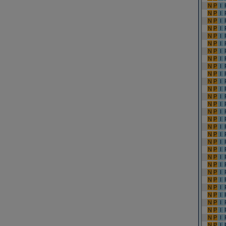
N
P
I
N
P
I
N
P
I
N
P
I
N
P
I
N
P
I
N
P
I
N
P
I
N
P
I
N
P
I
N
P
I
N
P
I
N
P
I
N
P
I
N
P
I
N
P
I
N
P
I
N
P
I
N
P
I
N
P
I
N
P
I
N
P
I
N
P
I
N
P
I
N
P
I
N
P
I
N
P
I
N
P
I
N
P
I
N
P
I