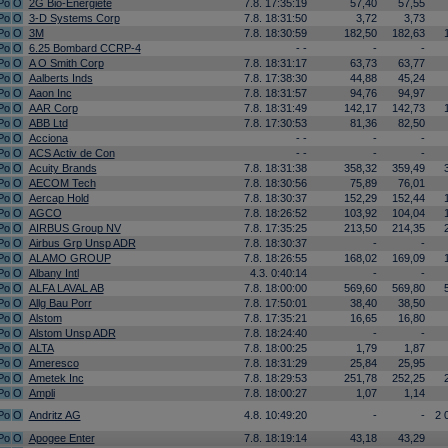
Po
O
2G Bio-Energiete
7.8. 17:35:19
57,40
57,55
Po
O
3-D Systems Corp
7.8. 18:31:50
3,72
3,73
Po
O
3M
7.8. 18:30:59
182,50
182,63
Po
O
6.25 Bombard CCRP-4
- -
-
-
Po
O
A O Smith Corp
7.8. 18:31:17
63,73
63,77
Po
O
Aalberts Inds
7.8. 17:38:30
44,88
45,24
Po
O
Aaon Inc
7.8. 18:31:57
94,76
94,97
Po
O
AAR Corp
7.8. 18:31:49
142,17
142,73
Po
O
ABB Ltd
7.8. 17:30:53
81,36
82,50
Po
O
Acciona
- -
-
-
Po
O
ACS Activ de Con
- -
-
-
Po
O
Acuity Brands
7.8. 18:31:38
358,32
359,49
Po
O
AECOM Tech
7.8. 18:30:56
75,89
76,01
Po
O
Aercap Hold
7.8. 18:30:37
152,29
152,44
Po
O
AGCO
7.8. 18:26:52
103,92
104,04
Po
O
AIRBUS Group NV
7.8. 17:35:25
213,50
214,35
Po
O
Airbus Grp Unsp ADR
7.8. 18:30:37
-
-
Po
O
ALAMO GROUP
7.8. 18:26:55
168,02
169,09
Po
O
Albany Intl
4.3. 0:40:14
-
-
Po
O
ALFA LAVAL AB
7.8. 18:00:00
569,60
569,80
Po
O
Allg Bau Porr
7.8. 17:50:01
38,40
38,50
Po
O
Alstom
7.8. 17:35:21
16,65
16,80
Po
O
Alstom Unsp ADR
7.8. 18:24:40
-
-
Po
O
ALTA
7.8. 18:00:25
1,79
1,87
Po
O
Ameresco
7.8. 18:31:29
25,84
25,95
Po
O
Ametek Inc
7.8. 18:29:53
251,78
252,25
Po
O
Ampli
7.8. 18:00:27
1,07
1,14
Po
O
Andritz AG
4.8. 10:49:20
-
-
2 
Po
O
Apogee Enter
7.8. 18:19:14
43,18
43,29