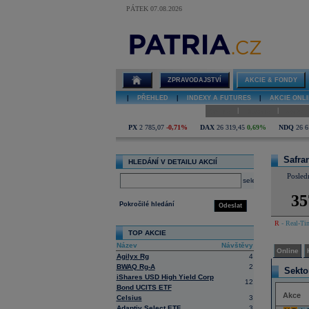
PÁTEK 07.08.2026
Detail akcie
Safran online
ZPRAVODAJSTVÍ
AKCIE & FONDY
|
PŘEHLED
|
INDEXY A FUTURES
|
AKCIE ONLI
|
|
Online
Historie
Zprávy
PX
2 785,07
-0,71%
DAX
26 319,45
0,69%
NDQ
26 6
Safra
HLEDÁNÍ V DETAILU AKCIÍ
Posled
select
35
Pokročilé hledání
Odeslat
R
- Real-Tim
TOP AKCIE
Název
Návštěvy
Online
Agilyx Rg
4
BWAQ Rg-A
2
Sekto
iShares USD High Yield Corp
12
Bond UCITS ETF
Akce
Celsius
3
Adaptiv Select ETF
3