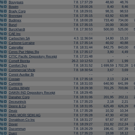
Po
O
Bouygues
7.8. 17:37:29
48,60
48,76
Po
O
Bowim
7.8. 18:00:26
8,40
8,46
Po
O
Brady Corp
7.8. 18:29:01
98,31
98,53
Po
O
Brenntag
7.8. 17:35:15
63,92
63,98
Po
O
Budimex
7.8. 18:00:28
733,40
734,00
Po
O
Bunzl
7.8. 17:35:15
20,00
30,00
Po
O
Burckhardt
7.8. 17:30:53
500,00
525,00
Po
O
CAE Inc
- -
-
-
Po
O
Carbochim SA
4.3. 11:36:04
14,80
15,10
Po
O
Carbone-Lorraine
7.8. 17:35:14
40,02
40,88
Po
O
Caterpillar
7.8. 18:31:44
842,75
843,00
Po
O
Ceres Pwr Hldgs Rg
7.8. 17:35:17
3,80
4,49
Po
O
CITIC Pacific Depository Receipt
7.8. 17:21:48
-
-
Po
O
Comelf Bistrita
26.2. 10:12:53
1,87
1,99
Po
O
Comfort Sys
7.8. 18:31:52
1 699,59
1 702,28
1 
Po
O
Commercial Vhcle
7.8. 18:30:54
3,67
3,69
Po
O
Constr Auxiliar Br
- -
-
-
Po
O
Costain
7.8. 17:35:18
2,13
2,24
Po
O
Cummins
7.8. 18:31:03
640,90
641,99
Po
O
Curtiss Wright
7.8. 18:29:38
701,25
703,86
Po
O
DAIKIN IND Depository Receipt
7.8. 18:29:45
-
-
Po
O
Danaher Corp
7.8. 18:31:06
201,95
202,11
Po
O
Deceuninck
7.8. 17:35:23
2,18
2,21
Po
O
Deere & Co
7.8. 18:31:05
625,49
626,29
Po
O
Deutz
7.8. 17:35:28
10,32
10,34
Po
O
DMG MORI SEIKI AG
7.8. 17:35:28
47,30
47,50
Po
O
Donaldson Co Inc
7.8. 18:31:27
97,67
97,87
Po
O
Dover
7.8. 18:29:27
211,82
212,24
Po
O
Ducommun
7.8. 18:26:29
196,41
197,39
Po
O
Duerr
7.8. 17:35:23
18,08
18,12