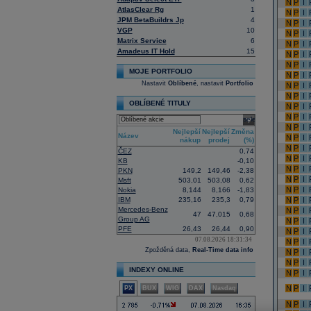
N
P
I
AtlasClear Rg
1
N
P
I
JPM BetaBuildrs Jp
4
N
P
I
VGP
10
N
P
I
Matrix Service
6
N
P
I
Amadeus IT Hold
15
N
P
I
N
P
I
MOJE PORTFOLIO
N
P
I
Nastavit
Oblíbené
, nastavit
Portfolio
N
P
I
N
P
I
OBLÍBENÉ TITULY
N
P
I
N
P
I
select
N
P
I
Nejlepší
Nejlepší
Změna
Název
N
P
I
nákup
prodej
(%)
N
P
I
ČEZ
0,74
N
P
I
KB
-0,10
N
P
I
PKN
149,2
149,46
-2,38
N
P
I
Msft
503,01
503,08
0,62
N
P
I
Nokia
8,144
8,166
-1,83
IBM
235,16
235,3
0,79
N
P
I
Mercedes-Benz
N
P
I
47
47,015
0,68
Group AG
N
P
I
PFE
26,43
26,44
0,90
N
P
I
07.08.2026 18:31:34
N
P
I
Zpožděná data,
Real-Time data info
N
P
I
N
P
I
INDEXY ONLINE
N
P
I
N
P
I
PX
BUX
WIG
DAX
Nasdaq
N
P
I