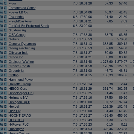
Po
O
Fluor
7.8. 18:31:28
57,33
57,40
Po
O
Fomento de Const
- -
-
-
Po
O
Foster LB Co
7.8. 18:04:06
40,97
41,45
Po
O
Frauenthal
6.8. 17:50:06
21,40
21,80
Po
O
FreightCar Amer
7.8. 18:31:21
7,85
7,89
Po
O
FuelCell En Preferred Stock
6.8. 23:20:00
-
-
Po
O
GE Aero Rg
- -
-
-
Po
O
GEA Group
7.8. 17:38:38
63,75
63,85
Po
O
Geberit
7.8. 17:30:53
-
570,00
Po
O
General Dynamics
7.8. 18:31:13
388,85
389,12
Po
O
Georg Fischer Rg
7.8. 17:30:53
52,60
54,00
Po
O
Gibraltar Inds
7.8. 18:31:27
50,60
50,82
Po
O
Graco Inc
7.8. 18:31:21
83,00
83,10
Po
O
Grainger WW Inc
7.8. 18:31:48
1 278,60
1 279,97
1 
Po
O
Granite Constr
7.8. 18:31:58
126,96
127,39
Po
O
Greenbrier
7.8. 18:31:00
46,73
46,81
Po
O
Griffon
7.8. 18:31:15
106,39
106,86
Po
O
Hammond Power
- -
-
-
Po
O
Haulotte Group
7.8. 17:28:14
2,38
2,44
Po
O
HEICO Corp
7.8. 18:31:29
361,74
362,25
Po
O
Heidelberger Dru
7.8. 17:35:25
1,46
1,47
Po
O
Heijmans NV
7.8. 17:35:16
87,50
89,50
Po
O
Hexagon Rg-B
7.8. 18:00:00
97,72
97,74
Po
O
Hexcel
7.8. 18:31:27
102,39
102,49
Po
O
Hiab Oyj
7.8. 17:00:00
61,40
61,45
Po
O
HOCHTIEF AG
7.8. 17:35:27
453,40
453,80
Po
O
HORTICO
7.8. 17:59:49
7,30
7,35
Po
O
H-Power PLC
7.8. 17:35:23
0,10
0,11
Po
O
Huntington
7.8. 18:31:53
323,46
323,88
Po
O
Hurco Cos Inc
7.8. 18:28:28
21,84
22,23