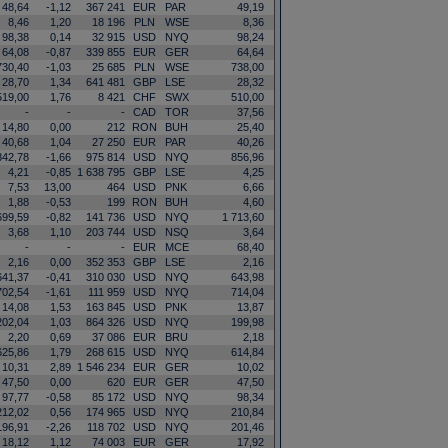
48,64
-1,12
367 241
EUR
PAR
49,19
8,46
1,20
18 196
PLN
WSE
8,36
98,38
0,14
32 915
USD
NYQ
98,24
64,08
-0,87
339 855
EUR
GER
64,64
730,40
-1,03
25 685
PLN
WSE
738,00
28,70
1,34
641 481
GBP
LSE
28,32
519,00
1,76
8 421
CHF
SWX
510,00
-
-
-
CAD
TOR
37,56
14,80
0,00
212
RON
BUH
25,40
40,68
1,04
27 250
EUR
PAR
40,26
842,78
-1,66
975 814
USD
NYQ
856,96
4,21
-0,85
1 638 795
GBP
LSE
4,25
7,53
13,00
464
USD
PNK
6,66
1,88
-0,53
199
RON
BUH
4,60
699,59
-0,82
141 736
USD
NYQ
1 713,60
3,68
1,10
203 744
USD
NSQ
3,64
-
-
-
EUR
MCE
68,40
2,16
0,00
352 353
GBP
LSE
2,16
641,37
-0,41
310 030
USD
NYQ
643,98
702,54
-1,61
111 959
USD
NYQ
714,04
14,08
1,53
163 845
USD
PNK
13,87
202,04
1,03
864 326
USD
NYQ
199,98
2,20
0,69
37 086
EUR
BRU
2,18
625,86
1,79
268 615
USD
NYQ
614,84
10,31
2,89
1 546 234
EUR
GER
10,02
47,50
0,00
620
EUR
GER
47,50
97,77
-0,58
85 172
USD
NYQ
98,34
212,02
0,56
174 965
USD
NYQ
210,84
196,91
-2,26
118 702
USD
NYQ
201,46
18,12
1,12
74 003
EUR
GER
17,92