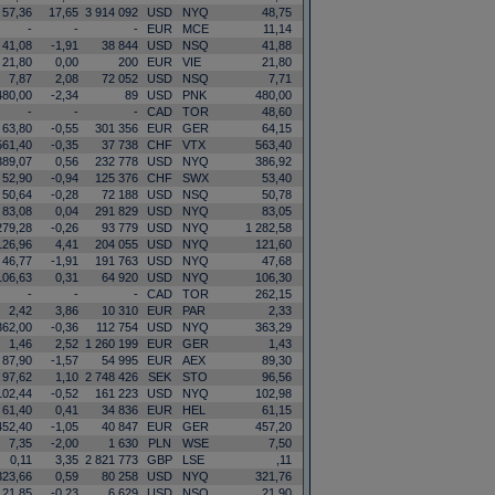
57,36
17,65
3 914 092
USD
NYQ
48,75
-
-
-
EUR
MCE
11,14
41,08
-1,91
38 844
USD
NSQ
41,88
21,80
0,00
200
EUR
VIE
21,80
7,87
2,08
72 052
USD
NSQ
7,71
480,00
-2,34
89
USD
PNK
480,00
-
-
-
CAD
TOR
48,60
63,80
-0,55
301 356
EUR
GER
64,15
561,40
-0,35
37 738
CHF
VTX
563,40
389,07
0,56
232 778
USD
NYQ
386,92
52,90
-0,94
125 376
CHF
SWX
53,40
50,64
-0,28
72 188
USD
NSQ
50,78
83,08
0,04
291 829
USD
NYQ
83,05
279,28
-0,26
93 779
USD
NYQ
1 282,58
126,96
4,41
204 055
USD
NYQ
121,60
46,77
-1,91
191 763
USD
NYQ
47,68
106,63
0,31
64 920
USD
NYQ
106,30
-
-
-
CAD
TOR
262,15
2,42
3,86
10 310
EUR
PAR
2,33
362,00
-0,36
112 754
USD
NYQ
363,29
1,46
2,52
1 260 199
EUR
GER
1,43
87,90
-1,57
54 995
EUR
AEX
89,30
97,62
1,10
2 748 426
SEK
STO
96,56
102,44
-0,52
161 223
USD
NYQ
102,98
61,40
0,41
34 836
EUR
HEL
61,15
452,40
-1,05
40 847
EUR
GER
457,20
7,35
-2,00
1 630
PLN
WSE
7,50
0,11
3,35
2 821 773
GBP
LSE
,11
323,66
0,59
80 258
USD
NYQ
321,76
21,85
-0,23
6 629
USD
NSQ
21,90