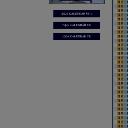
N
P
I
N
P
I
N
P
I
2Q26 KALENDÁŘ USA
N
P
I
N
P
I
N
P
I
2Q26 KALENDÁŘ EU
N
P
I
N
P
I
N
P
I
2Q26 KALENDÁŘ ČR
N
P
I
N
P
I
N
P
I
N
P
I
N
P
I
N
P
I
N
P
I
N
P
I
N
P
I
N
P
I
N
P
I
N
P
I
N
P
I
N
P
I
N
P
I
N
P
I
N
P
I
N
P
I
N
P
I
N
P
I
N
P
I