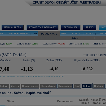
ZKUSIT DEMO
OTEVŘÍT ÚČET
WEBTRADER
|
|
|
MĚNY & SAZBY
KOMODITY & DERIVÁTY
EKONOMIKA
PRÁVO
MOJ
NE
|
AKCIE HISTORIE
|
DETAIL AKCIE
|
VÝZKUM
|
FONDY
|
O IPO
|
PENZ
DETAIL AKCIE
|
|
|
|
|
|
|
O společnosti
Hospodaření
Doporučení
Graf
Sektor
Diskuse
Interakt
12,19
1,00%
CZK/€
24,254
0,11%
CZK/$
20,977
-0,25%
AU
4 335,28
2,31%
BRT
83,08
n
(SAF.F, Frankfurt)
07.08.2026 16:49:2
ní obchod
Změna (%)
Změna (EUR)
Objem obchodů (EUR)
7,40
-1,13
-4,10
18 262
e data si mohou aktivovat klienti Patria Plus / Investor Plus
ZDE
.
Historie
Zprávy
O společnosti
Hospodaření
Doporučení
Graf
Sektor
Diskuse
r online -
Safran - Kapitálové zboží
Nejlepší
Nejlepší
Pos
Název
Datum a čas
nákup
prodej
o