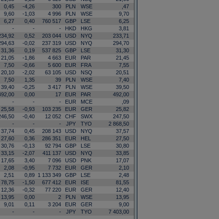
0,45
-4,26
300
PLN
WSE
,47
9,60
-1,03
4 996
PLN
WSE
9,70
6,27
0,40
760 517
GBP
LSE
6,25
-
-
-
HKD
HKG
3,81
234,92
0,52
203 044
USD
NYQ
233,71
294,63
-0,02
237 319
USD
NYQ
294,70
31,36
0,19
537 825
GBP
LSE
31,30
21,05
-1,86
4 663
EUR
PAR
21,45
7,50
-0,66
5 600
EUR
FRA
7,55
20,10
-2,02
63 105
USD
NSQ
20,51
7,50
1,35
39
PLN
WSE
7,40
39,40
-0,25
3 417
PLN
WSE
39,50
492,00
0,00
17
EUR
PAR
492,00
-
-
-
EUR
MCE
,09
25,58
-0,93
103 235
EUR
GER
25,82
246,50
-0,40
12 052
CHF
SWX
247,50
-
-
-
JPY
TYO
2 868,50
37,74
0,45
208 143
USD
NYQ
37,57
27,60
0,36
286 351
EUR
HEL
27,50
30,76
-0,13
92 794
GBP
LSE
30,80
33,15
-2,07
411 137
USD
NYQ
33,85
17,65
3,40
7 096
USD
PNK
17,07
2,08
-0,95
7 732
EUR
GER
2,10
2,51
0,89
1 133 349
GBP
LSE
2,48
78,75
-1,50
677 412
EUR
ISE
81,55
12,36
-0,32
77 220
EUR
GER
12,40
13,95
0,00
2
PLN
WSE
13,95
9,01
0,11
3 204
EUR
GER
9,00
-
-
-
JPY
TYO
7 403,00