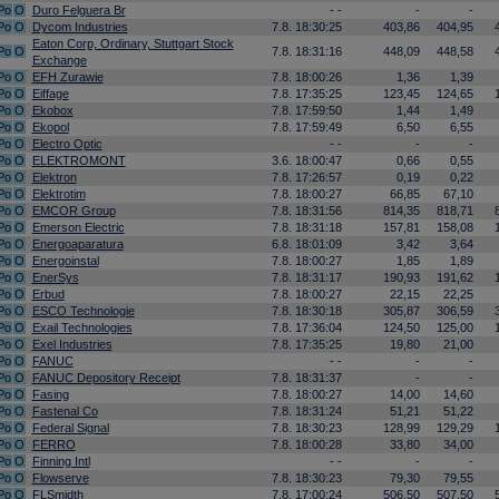
Po
O
Duro Felguera Br
- -
-
-
Po
O
Dycom Industries
7.8. 18:30:25
403,86
404,95
Eaton Corp, Ordinary, Stuttgart Stock
Po
O
7.8. 18:31:16
448,09
448,58
Exchange
Po
O
EFH Zurawie
7.8. 18:00:26
1,36
1,39
Po
O
Eiffage
7.8. 17:35:25
123,45
124,65
Po
O
Ekobox
7.8. 17:59:50
1,44
1,49
Po
O
Ekopol
7.8. 17:59:49
6,50
6,55
Po
O
Electro Optic
- -
-
-
Po
O
ELEKTROMONT
3.6. 18:00:47
0,66
0,55
Po
O
Elektron
7.8. 17:26:57
0,19
0,22
Po
O
Elektrotim
7.8. 18:00:27
66,85
67,10
Po
O
EMCOR Group
7.8. 18:31:56
814,35
818,71
Po
O
Emerson Electric
7.8. 18:31:18
157,81
158,08
Po
O
Energoaparatura
6.8. 18:01:09
3,42
3,64
Po
O
Energoinstal
7.8. 18:00:27
1,85
1,89
Po
O
EnerSys
7.8. 18:31:17
190,93
191,62
Po
O
Erbud
7.8. 18:00:27
22,15
22,25
Po
O
ESCO Technologie
7.8. 18:30:18
305,87
306,59
Po
O
Exail Technologies
7.8. 17:36:04
124,50
125,00
Po
O
Exel Industries
7.8. 17:35:25
19,80
21,00
Po
O
FANUC
- -
-
-
Po
O
FANUC Depository Receipt
7.8. 18:31:37
-
-
Po
O
Fasing
7.8. 18:00:27
14,00
14,60
Po
O
Fastenal Co
7.8. 18:31:24
51,21
51,22
Po
O
Federal Signal
7.8. 18:30:23
128,99
129,29
Po
O
FERRO
7.8. 18:00:28
33,80
34,00
Po
O
Finning Intl
- -
-
-
Po
O
Flowserve
7.8. 18:30:23
79,30
79,55
Po
O
FLSmidth
7.8. 17:00:24
506,50
507,50