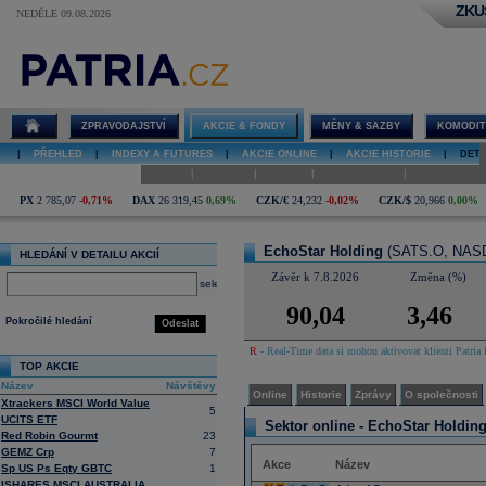
ZKU
NEDĚLE 09.08.2026
Detail akcie
EchoStar
Holding online
ZPRAVODAJSTVÍ
AKCIE & FONDY
MĚNY & SAZBY
KOMODIT
|
PŘEHLED
|
INDEXY A FUTURES
|
AKCIE ONLINE
|
AKCIE HISTORIE
|
DETA
|
|
|
|
Online
Historie
Zprávy
O společnosti
Hospodaření
PX
2 785,07
-0,71%
DAX
26 319,45
0,69%
CZK/€
24,232
-0,02%
CZK/$
20,966
0,00%
EchoStar Holding
(SATS.O, NAS
HLEDÁNÍ V DETAILU AKCIÍ
Závěr k 7.8.2026
Změna (%)
select
90,04
3,46
Pokročilé hledání
Odeslat
R
- Real-Time data si mohou aktivovat klienti Patria 
TOP AKCIE
Název
Návštěvy
Online
Historie
Zprávy
O společnosti
Xtrackers MSCI World Value
5
UCITS ETF
Sektor online -
EchoStar Holding
Red Robin Gourmt
23
GEMZ Crp
7
Akce
Název
Sp US Ps Eqty GBTC
1
ISHARES MSCI AUSTRALIA