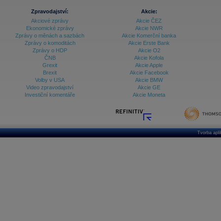
Zpravodajství:
Akcie:
Akciové zprávy
Akcie ČEZ
Ekonomické zprávy
Akcie NWR
Zprávy o měnách a sazbách
Akcie Komerční banka
Zprávy o komoditách
Akcie Erste Bank
Zprávy o HDP
Akcie O2
ČNB
Akcie Kofola
Grexit
Akcie Apple
Brexit
Akcie Facebook
Volby v USA
Akcie BMW
Video zpravodajství
Akcie GE
Investiční komentáře
Akcie Moneta
Tvorba apl