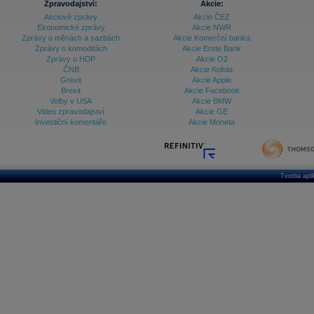
Zpravodajství:
Akcie:
Akciové zprávy
Akcie ČEZ
Ekonomické zprávy
Akcie NWR
Zprávy o měnách a sazbách
Akcie Komerční banka
Zprávy o komoditách
Akcie Erste Bank
Zprávy o HDP
Akcie O2
ČNB
Akcie Kofola
Grexit
Akcie Apple
Brexit
Akcie Facebook
Volby v USA
Akcie BMW
Video zpravodajství
Akcie GE
Investiční komentáře
Akcie Moneta
Tvorba apl