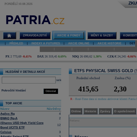
ZKU
PONDĚLÍ 10.08.2026
Detail akcie
ETFS
PHYSICAL
SWISS GOLD
diskuze
ZPRAVODAJSTVÍ
AKCIE & FONDY
MĚNY & SAZBY
KOMODIT
|
PŘEHLED
|
INDEXY A FUTURES
|
AKCIE ONLINE
|
AKCIE HISTORIE
|
DETA
|
|
|
|
Online
Historie
Zprávy
O společnosti
Hospodaření
PX
2 773,69
-0,41%
DAX
26 319,45
0,69%
NDQ
26 690,62
1,30%
CZK/€
24,245
-0,04%
ETFS PHYSICAL SWISS GOLD
(
HLEDÁNÍ V DETAILU AKCIÍ
Poslední obchod
Změna (%)
select
415,65
2,30
Pokročilé hledání
Odeslat
R
- Real-Time data si mohou aktivovat klienti Patria 
TOP AKCIE
Název
Návštěvy
Online
Historie
Zprávy
O společnosti
Agilyx Rg
4
BWAQ Rg-A
2
Reklama
iShares USD High Yield Corp
12
Bond UCITS ETF
Celsius
3
Adaptiv Select ETF
3