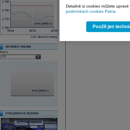
Detailně si cookies můžete upravit
podmínkách cookies Patria
.
Použít jen techn
Další
akciové indexy
AD INDEX ONLINE
Region
select
VÝSLEDKOVÁ SEZÓNA