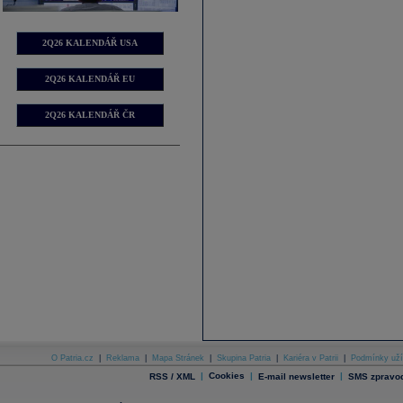
2Q26 KALENDÁŘ USA
2Q26 KALENDÁŘ EU
2Q26 KALENDÁŘ ČR
O Patria.cz
|
Reklama
|
Mapa Stránek
|
Skupina Patria
|
Kariéra v Patrii
|
Podmínky uží
|
Cookies
|
|
RSS / XML
E-mail newsletter
SMS zpravod