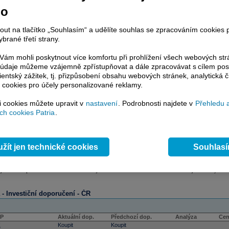
no
nout na tlačítko „Souhlasím“ a udělíte souhlas se zpracováním cookies 
brané třetí strany.
ám mohli poskytnout více komfortu při prohlížení všech webových st
to údaje můžeme vzájemně zpřístupňovat a dále zpracovávat s cílem pos
lientský zážitek, tj. přizpůsobení obsahu webových stránek, analytická č
 cookies pro účely personalizované reklamy.
si cookies můžete upravit v
nastavení
. Podrobnosti najdete v
Přehledu 
h cookies Patria
.
žít jen technické cookies
Souhlas
tiční doporučení
 je součástí placeného informačního zdroje Patria Plus nebo Investor Plus. Pokud jste klienty Patr
a - Investiční doporučení - ČR
CP
Aktuální dop.
Předchozí dop.
Analýza
Cen
Z
Koupit
Koupit