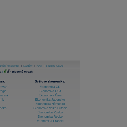
stiční disclaimer
|
Náměty
|
FAQ
|
Skupina ČSOB
a
|
=
placený obsah
ora:
Světové ekonomiky:
tování
Ekonomika ČR
tegie
Ekonomika USA
ručení
Ekonomika Čína
ník
Ekonomika Japonsko
Ekonomika Německo
lačka
Ekonomika Velká Británie
Ekonomika Rusko
Ekonomika Řecko
Ekonomika Francie