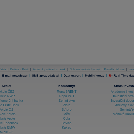
atria
|
Kariéra v Patrii
|
Podmínky užívání stránek
|
Ochrana osobních údajů
|
Pravidla diskuse
|
Inve
|
|
|
|
|
E-mail newsletter
SMS zpravodajství
Data export
Mobilní verze
R
=
Real-Time dat
Akcie:
Komodity:
Škola invest
Akcie ČEZ
Ropa BRENT
Akademie inves
kcie NWR
Ropa WTI
Investiční stra
Komerční banka
Zemní plyn
Investiční dopo
ie Erste Bank
Zlato
Akciový slov
Akcie O2
Stříbro
Semináře
kcie Kofola
Měď
Měnová kalku
kcie Apple
Cukr
ie Facebook
Bavlna
kcie BMW
Kakao
Akcie GE