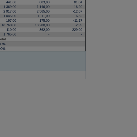
441,60
803,00
81,84
1 369,00
1 146,00
-16,29
2 917,00
2 565,00
-12,07
1 045,00
1 111,00
6,32
197,00
175,00
-11,17
18 760,00
18 200,00
-2,99
110,00
362,00
229,09
1 765,00
-
-
odat
00%
00%