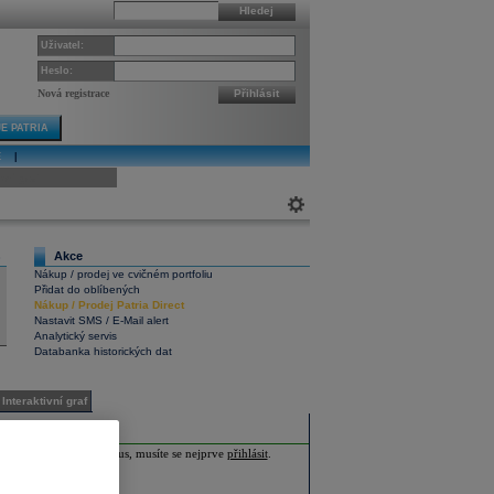
Hledej
Uživatel:
Heslo:
Nová registrace
Přihlásit
E PATRIA
E
|
ivní graf
Akce
8
Nákup / prodej ve cvičném portfoliu
Přidat do oblíbených
Nákup
/
Prodej
Patria Direct
Nastavit SMS / E-Mail alert
Analytický servis
Databanka historických dat
Interaktivní graf
ia Plus nebo Investor Plus, musíte se nejprve
přihlásit
.