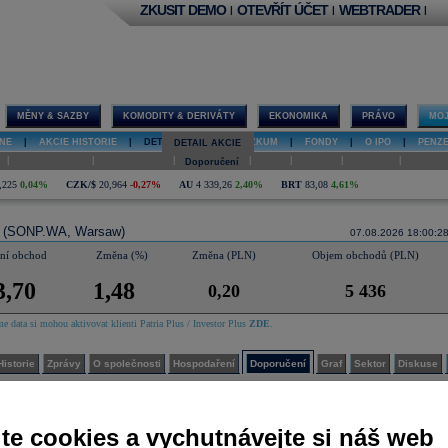
ZKUSIT DEMO
OTEVŘÍT ÚČET
WEBTRADER
|
|
|
MĚNY & SAZBY
KOMODITY & DERIVÁTY
EKONOMIKA
PRÁVO
MOJ
NE
|
AKCIE HISTORIE
|
DETAIL AKCIE
|
VÝZKUM
|
FONDY
|
O IPO
|
PENZ
DETAIL AKCIE
|
|
|
|
|
|
|
O společnosti
Hospodaření
Doporučení
Graf
Sektor
Diskuse
Interakt
,225
0,04%
CZK/$
20,964
-0,27%
AU
4 339,26
2,40%
BRT
83,08
4,61%
l
(SONP.WA, Warsaw)
07.08.2026 18:00:2
dní obchod
Změna (%)
Změna (PLN)
Objem obchodů (PLN)
3,70
1,48
0,20
5 436
e data si mohou aktivovat klienti Patria Plus / Investor Plus
ZDE
.
Historie
Zprávy
O společnosti
Hospodaření
Doporučení
Graf
Sektor
Diskuse
nsuální odhad analytiků
 je součástí placeného informačního zdroje Patria Plus nebo Investor Plus. Pokud jste klienty Patr
te cookies a vychutnávejte si náš web