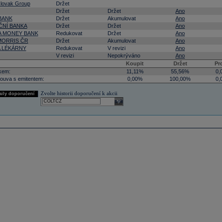
lovak Group
Držet
Držet
Držet
Ano
BANK
Držet
Akumulovat
Ano
NÍ BANKA
Držet
Držet
Ano
 MONEY BANK
Redukovat
Držet
Ano
 MORRIS ČR
Držet
Akumulovat
Ano
A LÉKÁRNY
Redukovat
V revizi
Ano
V revizi
Nepokrýváno
Ano
Koupit
Držet
Pr
kem:
11,11%
55,56%
0,
ouva s emitentem:
0,00%
100,00%
0,
Zvolte historii doporučení k akcii
aily doporučení
select