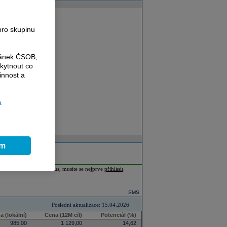
pro skupinu
ránek ČSOB,
kytnout co
innost a
a
ím
ia Plus nebo Investor Plus, musíte se nejprve
přihlásit
.
SMS
Poslední aktualizace: 15.04.2026
a (lokální)
Cena (12M cíl)
Potenciál (%)
985,00
1 129,00
14,62