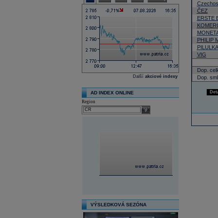
Czechos
ČEZ
ERSTE 
KOMERČ
MONETA
PHILIP
PILULK
VIG
Dop. cel
Další
akciové indexy
Dop. sml
Det
AD INDEX ONLINE
Region
select
VÝSLEDKOVÁ SEZÓNA