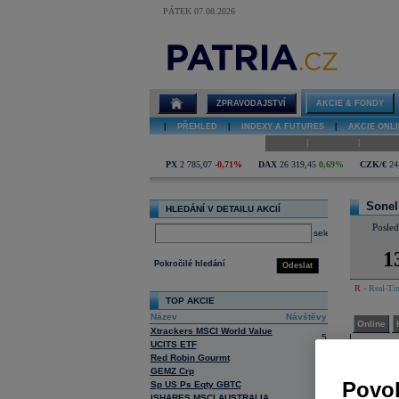
PÁTEK 07.08.2026
Detail akcie
Sonel online
ZPRAVODAJSTVÍ
AKCIE & FONDY
|
PŘEHLED
|
INDEXY A FUTURES
|
AKCIE ONLI
|
|
Online
Historie
Zprávy
PX
2 785,07
-0,71%
DAX
26 319,45
0,69%
CZK/€
24
Sone
HLEDÁNÍ V DETAILU AKCIÍ
Posle
select
1
Pokročilé hledání
Odeslat
R
- Real-Tim
TOP AKCIE
Název
Návštěvy
Online
Xtrackers MSCI World Value
5
UCITS ETF
Konse
Red Robin Gourmt
23
Tato služba
GEMZ Crp
7
Povol
Sp US Ps Eqty GBTC
1
ISHARES MSCI AUSTRALIA