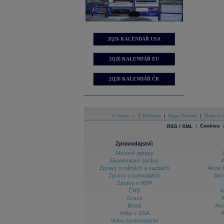
2Q26 KALENDÁŘ USA
2Q26 KALENDÁŘ EU
2Q26 KALENDÁŘ ČR
O Patria.cz
|
Reklama
|
Mapa Stránek
|
Skupina P
|
Cookies
RSS / XML
Zpravodajství:
Akciové zprávy
Ekonomické zprávy
A
Zprávy o měnách a sazbách
Akcie 
Zprávy o komoditách
Akc
Zprávy o HDP
ČNB
A
Grexit
A
Brexit
Akc
Volby v USA
A
Video zpravodajství