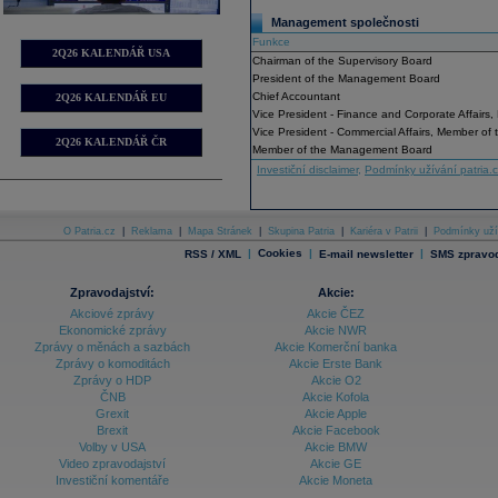
Management společnosti
Funkce
2Q26 KALENDÁŘ USA
Chairman of the Supervisory Board
President of the Management Board
Chief Accountant
2Q26 KALENDÁŘ EU
Vice President - Finance and Corporate Affair
Vice President - Commercial Affairs, Member o
2Q26 KALENDÁŘ ČR
Member of the Management Board
Investiční disclaimer
,
Podmínky užívání patria.
O Patria.cz
|
Reklama
|
Mapa Stránek
|
Skupina Patria
|
Kariéra v Patrii
|
Podmínky uží
|
Cookies
|
|
RSS / XML
E-mail newsletter
SMS zpravod
Zpravodajství:
Akcie:
Akciové zprávy
Akcie ČEZ
Ekonomické zprávy
Akcie NWR
Zprávy o měnách a sazbách
Akcie Komerční banka
Zprávy o komoditách
Akcie Erste Bank
Zprávy o HDP
Akcie O2
ČNB
Akcie Kofola
Grexit
Akcie Apple
Brexit
Akcie Facebook
Volby v USA
Akcie BMW
Video zpravodajství
Akcie GE
Investiční komentáře
Akcie Moneta