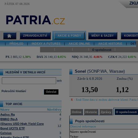
ZKU
PÁTEK 07.08.2026
Detail akcie
Sonel online
ZPRAVODAJSTVÍ
AKCIE & FONDY
MĚNY & SAZBY
KOMODIT
|
PŘEHLED
|
INDEXY A FUTURES
|
AKCIE ONLINE
|
AKCIE HISTORIE
|
DETA
|
|
|
|
Online
Historie
Zprávy
O společnosti
Hospodaření
PX
2 805,12
1,30%
DAX
26 140,13
0,05%
NDQ
26 348,35
-0,06%
CZK/€
24,222
0,01%
Sonel
(SONP.WA, Warsaw)
HLEDÁNÍ V DETAILU AKCIÍ
Závěr k 6.8.2026
Změna (%)
select
13,50
1,12
Pokročilé hledání
Odeslat
R
- Real-Time data si mohou aktivovat klienti Patria 
TOP AKCIE
Název
Návštěvy
Online
Historie
Zprávy
O společnosti
Agilyx Rg
4
BWAQ Rg-A
2
Popis společnosti
iShares USD High Yield Corp
12
Obecné informace
Bond UCITS ETF
Název společnosti
Celsius
3
Ticker
Adaptiv Select ETF
3