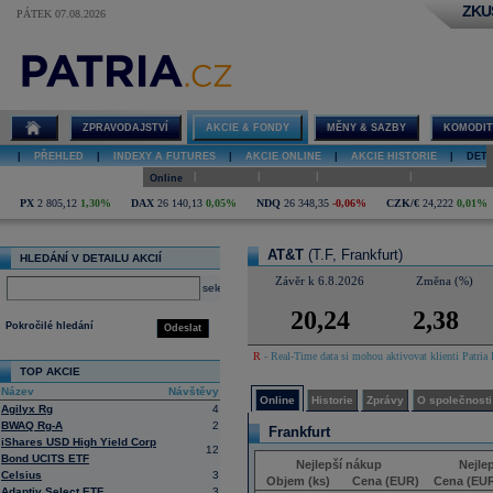
ZKU
PÁTEK 07.08.2026
Detail akcie
AT&T online
ZPRAVODAJSTVÍ
AKCIE & FONDY
MĚNY & SAZBY
KOMODIT
|
PŘEHLED
|
INDEXY A FUTURES
|
AKCIE ONLINE
|
AKCIE HISTORIE
|
DETA
|
|
|
|
Online
Historie
Zprávy
O společnosti
Hospodaření
PX
2 805,12
1,30%
DAX
26 140,13
0,05%
NDQ
26 348,35
-0,06%
CZK/€
24,222
0,01%
AT&T
(T.F, Frankfurt)
HLEDÁNÍ V DETAILU AKCIÍ
Závěr k 6.8.2026
Změna (%)
select
20,24
2,38
Pokročilé hledání
Odeslat
R
- Real-Time data si mohou aktivovat klienti Patria 
TOP AKCIE
Název
Návštěvy
Online
Historie
Zprávy
O společnosti
Agilyx Rg
4
BWAQ Rg-A
2
Frankfurt
iShares USD High Yield Corp
12
Bond UCITS ETF
Nejlepší nákup
Nejle
Celsius
3
Objem (ks)
Cena (EUR)
Cena (EU
Adaptiv Select ETF
3