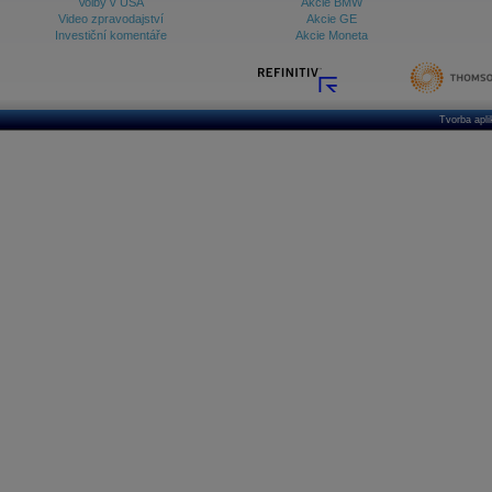
Volby v USA
Akcie BMW
Video zpravodajství
Akcie GE
Investiční komentáře
Akcie Moneta
Tvorba apl