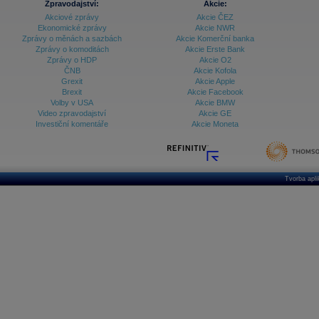
Zpravodajství:
Akcie:
Akciové zprávy
Akcie ČEZ
Ekonomické zprávy
Akcie NWR
Zprávy o měnách a sazbách
Akcie Komerční banka
Zprávy o komoditách
Akcie Erste Bank
Zprávy o HDP
Akcie O2
ČNB
Akcie Kofola
Grexit
Akcie Apple
Brexit
Akcie Facebook
Volby v USA
Akcie BMW
Video zpravodajství
Akcie GE
Investiční komentáře
Akcie Moneta
Tvorba apl