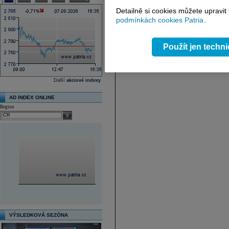
Detailně si cookies můžete upravit
podmínkách cookies Patria
.
Použít jen techn
Další
akciové indexy
AD INDEX ONLINE
Region
select
VÝSLEDKOVÁ SEZÓNA