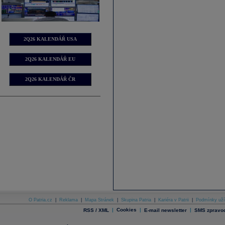
2Q26 KALENDÁŘ USA
2Q26 KALENDÁŘ EU
2Q26 KALENDÁŘ ČR
O Patria.cz
|
Reklama
|
Mapa Stránek
|
Skupina Patria
|
Kariéra v Patrii
|
Podmínky uží
|
Cookies
|
|
RSS / XML
E-mail newsletter
SMS zpravod