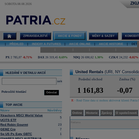
ZKU
SOBOTA 08.08.2026
Detail akcie
United Rentals
diskuze
ZPRAVODAJSTVÍ
AKCIE & FONDY
MĚNY & SAZBY
KOMODIT
|
PŘEHLED
|
INDEXY A FUTURES
|
AKCIE ONLINE
|
AKCIE HISTORIE
|
DETA
|
|
|
|
Online
Historie
Zprávy
O společnosti
Hospodaření
PX
2 785,07
-0,71%
DAX
26 319,45
0,69%
NDQ
26 690,62
1,30%
CZK/€
24,232
-0,02%
United Rentals
(URI, NY Consolida
HLEDÁNÍ V DETAILU AKCIÍ
Poslední obchod
Změna (%)
select
1 161,83
-0,07
Pokročilé hledání
Odeslat
R
- Real-Time data si mohou aktivovat klienti Patria 
TOP AKCIE
Název
Návštěvy
Online
Historie
Zprávy
O společnosti
Xtrackers MSCI World Value
5
UCITS ETF
Reklama
Red Robin Gourmt
23
GEMZ Crp
7
Sp US Ps Eqty GBTC
1
ISHARES MSCI AUSTRALIA