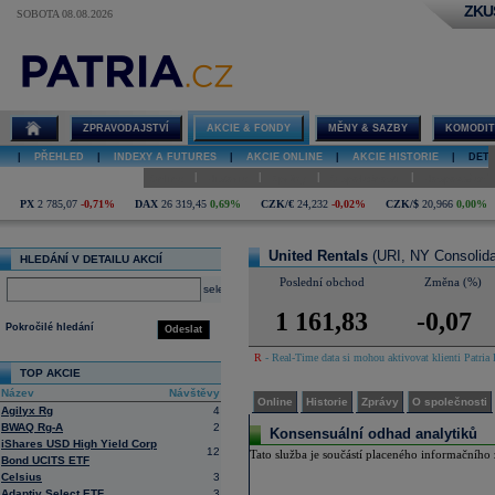
ZKU
SOBOTA 08.08.2026
Detail akcie
United Rentals
online
ZPRAVODAJSTVÍ
AKCIE & FONDY
MĚNY & SAZBY
KOMODIT
|
PŘEHLED
|
INDEXY A FUTURES
|
AKCIE ONLINE
|
AKCIE HISTORIE
|
DETA
|
|
|
|
Online
Historie
Zprávy
O společnosti
Hospodaření
PX
2 785,07
-0,71%
DAX
26 319,45
0,69%
CZK/€
24,232
-0,02%
CZK/$
20,966
0,00%
United Rentals
(URI, NY Consolida
HLEDÁNÍ V DETAILU AKCIÍ
Poslední obchod
Změna (%)
select
1 161,83
-0,07
Pokročilé hledání
Odeslat
R
- Real-Time data si mohou aktivovat klienti Patria 
TOP AKCIE
Název
Návštěvy
Online
Historie
Zprávy
O společnosti
Agilyx Rg
4
BWAQ Rg-A
2
Konsensuální odhad analytiků
iShares USD High Yield Corp
12
Tato služba je součástí placeného informačního z
Bond UCITS ETF
Celsius
3
Adaptiv Select ETF
3