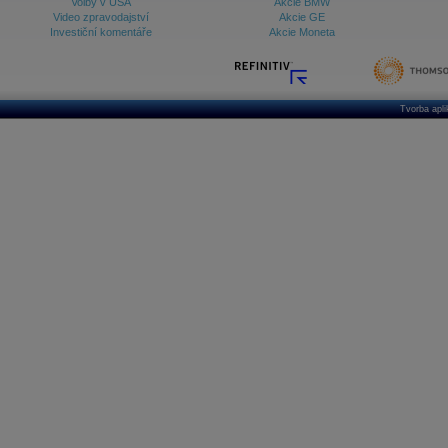
Volby v USA
Akcie BMW
Video zpravodajství
Akcie GE
Investiční komentáře
Akcie Moneta
Tvorba apl