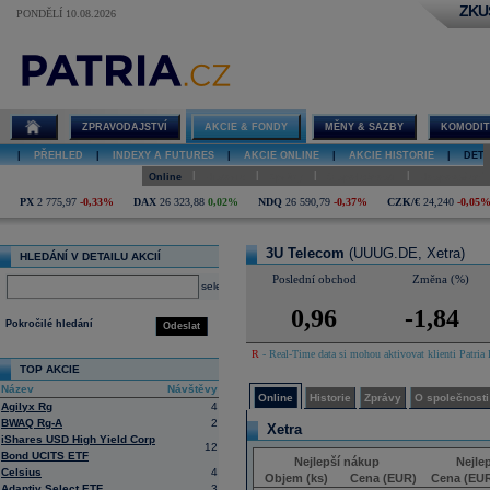
ZKU
PONDĚLÍ 10.08.2026
Detail akcie
3U Telecom
online
ZPRAVODAJSTVÍ
AKCIE & FONDY
MĚNY & SAZBY
KOMODIT
|
PŘEHLED
|
INDEXY A FUTURES
|
AKCIE ONLINE
|
AKCIE HISTORIE
|
DETA
|
|
|
|
Online
Historie
Zprávy
O společnosti
Hospodaření
PX
2 775,97
-0,33%
DAX
26 323,88
0,02%
NDQ
26 590,79
-0,37%
CZK/€
24,240
-0,05
3U Telecom
(UUUG.DE, Xetra)
HLEDÁNÍ V DETAILU AKCIÍ
Poslední obchod
Změna (%)
select
0,96
-1,84
Pokročilé hledání
Odeslat
R
- Real-Time data si mohou aktivovat klienti Patria 
TOP AKCIE
Název
Návštěvy
Online
Historie
Zprávy
O společnosti
Agilyx Rg
4
BWAQ Rg-A
2
Xetra
iShares USD High Yield Corp
12
Bond UCITS ETF
Nejlepší nákup
Nejle
Celsius
4
Objem (ks)
Cena (EUR)
Cena (EU
Adaptiv Select ETF
3