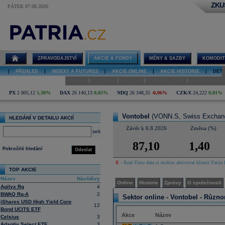
ZKU
PÁTEK 07.08.2026
Detail akcie
Vontobel
online
ZPRAVODAJSTVÍ
AKCIE & FONDY
MĚNY & SAZBY
KOMODIT
|
PŘEHLED
|
INDEXY A FUTURES
|
AKCIE ONLINE
|
AKCIE HISTORIE
|
DETA
|
|
|
|
Online
Historie
Zprávy
O společnosti
Hospodaření
PX
2 805,12
1,30%
DAX
26 140,13
0,05%
NDQ
26 348,35
-0,06%
CZK/€
24,222
0,01%
Vontobel
(VONN.S, Swiss Exchan
HLEDÁNÍ V DETAILU AKCIÍ
Závěr k 6.8.2026
Změna (%)
select
87,10
1,40
Pokročilé hledání
Odeslat
R
- Real-Time data si mohou aktivovat klienti Patria 
TOP AKCIE
Název
Návštěvy
Online
Historie
Zprávy
O společnosti
Agilyx Rg
4
BWAQ Rg-A
2
Sektor online -
Vontobel - Různo
iShares USD High Yield Corp
12
Bond UCITS ETF
Akce
Název
Celsius
3
Adaptiv Select ETF
3