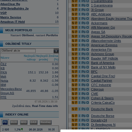
N
P
I
Po
O
1 Garantovana
AtlasClear Rg
1
N
P
I
Po
O
1 Garantovana
JPM BetaBuildrs Jp
4
N
P
I
Po
O
3I Group
VGP
10
N
P
I
Po
O
ABC Arbitrage
Matrix Service
6
N
P
I
Po
O
Aberdeen Equity Income Tr
Amadeus IT Hold
15
N
P
I
Po
O
Ackermans
N
P
I
Po
O
Affil Manager Gp
MOJE PORTFOLIO
N
P
I
Po
O
Ageas SA
Nastavit
Oblíbené
, nastavit
Portfolio
N
P
I
Po
O
Ageas SA Depository Receip
N
P
I
Po
O
Alliancebernste Units
OBLÍBENÉ TITULY
N
P
I
Po
O
American Express
N
P
I
Po
O
Ameriprise Fin
select
N
P
I
Po
O
Ashmore Group
Nejlepší
Nejlepší
Změna
Název
N
P
I
Po
O
Baader WP Hdlsbk
nákup
prodej
(%)
N
P
I
Po
O
Bank of America
ČEZ
0,00
N
P
I
Po
O
Bank of NY Melln
KB
0,00
N
P
I
Po
O
BPC
PKN
152,1
152,16
1,66
N
P
I
Po
O
Capital One Fncl
Msft
2,54
N
P
I
Po
O
Capital Partner
Nokia
8,32
8,342
-1,56
IBM
-1,06
N
P
I
Po
O
CFC Industrie
Mercedes-Benz
N
P
I
Po
O
Citigroup
46,855
46,86
-1,05
Group AG
N
P
I
Po
O
CME
PFE
1,51
N
P
I
Po
O
Cohen & Steers
07.08.2026 1:38:50
N
P
I
Po
O
Criteria CaixaCo
Zpožděná data,
Real-Time data info
N
P
I
Po
O
Deutsche Bank
INDEXY ONLINE
N
P
I
Po
O
Deutsche Borse
N
P
I
Po
O
Doradcy24
PX
BUX
WIG
DAX
Nasdaq
N
P
I
Po
O
Dt Beteiligungs N
N
P
I
Po
O
E - ENERGO