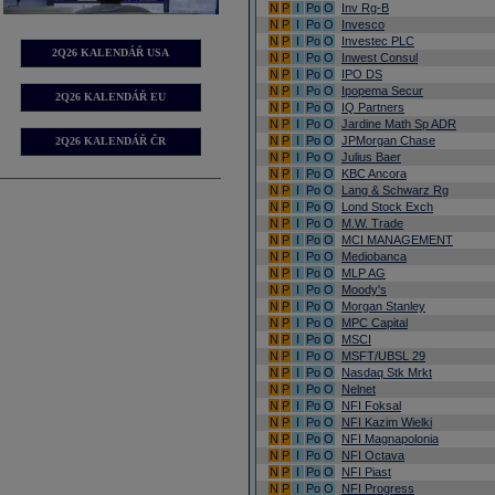
N
P
I
Po
O
Inv Rg-B
N
P
I
Po
O
Invesco
N
P
I
Po
O
Investec PLC
2Q26 KALENDÁŘ USA
N
P
I
Po
O
Inwest Consul
N
P
I
Po
O
IPO DS
N
P
I
Po
O
Ipopema Secur
2Q26 KALENDÁŘ EU
N
P
I
Po
O
IQ Partners
N
P
I
Po
O
Jardine Math Sp ADR
N
P
I
Po
O
JPMorgan Chase
2Q26 KALENDÁŘ ČR
N
P
I
Po
O
Julius Baer
N
P
I
Po
O
KBC Ancora
N
P
I
Po
O
Lang & Schwarz Rg
N
P
I
Po
O
Lond Stock Exch
N
P
I
Po
O
M.W. Trade
N
P
I
Po
O
MCI MANAGEMENT
N
P
I
Po
O
Mediobanca
N
P
I
Po
O
MLP AG
N
P
I
Po
O
Moody's
N
P
I
Po
O
Morgan Stanley
N
P
I
Po
O
MPC Capital
N
P
I
Po
O
MSCI
N
P
I
Po
O
MSFT/UBSL 29
N
P
I
Po
O
Nasdaq Stk Mrkt
N
P
I
Po
O
Nelnet
N
P
I
Po
O
NFI Foksal
N
P
I
Po
O
NFI Kazim Wielki
N
P
I
Po
O
NFI Magnapolonia
N
P
I
Po
O
NFI Octava
N
P
I
Po
O
NFI Piast
N
P
I
Po
O
NFI Progress