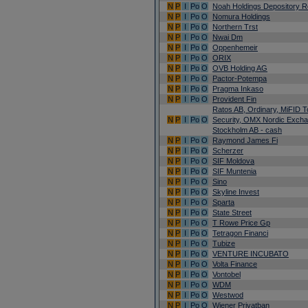
N
P
I
Po
O
Noah Holdings Depository R
N
P
I
Po
O
Nomura Holdings
N
P
I
Po
O
Northern Trst
N
P
I
Po
O
Nwai Dm
N
P
I
Po
O
Oppenhemeir
N
P
I
Po
O
ORIX
N
P
I
Po
O
OVB Holding AG
N
P
I
Po
O
Pactor-Potempa
N
P
I
Po
O
Pragma Inkaso
N
P
I
Po
O
Provident Fin
Ratos AB, Ordinary, MiFID To
N
P
I
Po
O
Security, OMX Nordic Exch
Stockholm AB - cash
N
P
I
Po
O
Raymond James Fi
N
P
I
Po
O
Scherzer
N
P
I
Po
O
SIF Moldova
N
P
I
Po
O
SIF Muntenia
N
P
I
Po
O
Sino
N
P
I
Po
O
Skyline Invest
N
P
I
Po
O
Sparta
N
P
I
Po
O
State Street
N
P
I
Po
O
T Rowe Price Gp
N
P
I
Po
O
Tetragon Financi
N
P
I
Po
O
Tubize
N
P
I
Po
O
VENTURE INCUBATO
N
P
I
Po
O
Volta Finance
N
P
I
Po
O
Vontobel
N
P
I
Po
O
WDM
N
P
I
Po
O
Westwod
N
P
I
Po
O
Wiener Privatban