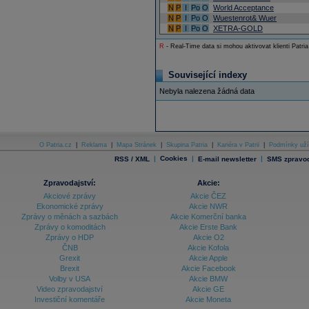
N
P
I
Po
O
World Acceptance
N
P
I
Po
O
Wuestenrot& Wuer
N
P
I
Po
O
XETRA-GOLD
R
- Real-Time data si mohou aktivovat klienti Patria
Související indexy
Nebyla nalezena žádná data
O Patria.cz
|
Reklama
|
Mapa Stránek
|
Skupina Patria
|
Kariéra v Patrii
|
Podmínky uží
|
Cookies
|
|
RSS / XML
E-mail newsletter
SMS zpravod
Zpravodajství:
Akcie:
Akciové zprávy
Akcie ČEZ
Ekonomické zprávy
Akcie NWR
Zprávy o měnách a sazbách
Akcie Komerční banka
Zprávy o komoditách
Akcie Erste Bank
Zprávy o HDP
Akcie O2
ČNB
Akcie Kofola
Grexit
Akcie Apple
Brexit
Akcie Facebook
Volby v USA
Akcie BMW
Video zpravodajství
Akcie GE
Investiční komentáře
Akcie Moneta