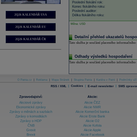
Poslední fiskální rok:
Konec fiskálního roku:
Poslední auditor:
2Q26 KALENDÁŘ USA
Délka fiskálního roku:
Měna: USD
2Q26 KALENDÁŘ EU
Detailní přehled ukazatelů hospo
2Q26 KALENDÁŘ ČR
Tato služba je součástí placeného informačního z
Odhady výsledků hospodaření
Tato služba je součástí placeného informačního z
O Patria.cz
|
Reklama
|
Mapa Stránek
|
Skupina Patria
|
Kariéra v Patrii
|
Podmínky uží
|
Cookies
|
|
RSS / XML
E-mail newsletter
SMS zpravod
Zpravodajství:
Akcie:
Akciové zprávy
Akcie ČEZ
Ekonomické zprávy
Akcie NWR
Zprávy o měnách a sazbách
Akcie Komerční banka
Zprávy o komoditách
Akcie Erste Bank
Zprávy o HDP
Akcie O2
ČNB
Akcie Kofola
Grexit
Akcie Apple
Brexit
Akcie Facebook