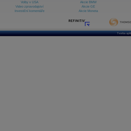
Volby v USA
Akcie BMW
Video zpravodajství
Akcie GE
Investiční komentáře
Akcie Moneta
Tvorba apl