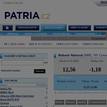
ZKU
PÁTEK 07.08.2026
Detail akcie
Wabash
National online
ZPRAVODAJSTVÍ
AKCIE & FONDY
MĚNY & SAZBY
KOMODIT
|
PŘEHLED
|
INDEXY A FUTURES
|
AKCIE ONLINE
|
AKCIE HISTORIE
|
DETA
|
|
|
|
Online
Historie
Zprávy
O společnosti
Hospodaření
PX
2 789,85
-0,54%
DAX
26 357,58
0,83%
CZK/€
24,247
0,09%
CZK/$
21,038
0,04%
Wabash National
(WNC, NY Conso
HLEDÁNÍ V DETAILU AKCIÍ
Závěr k 6.8.2026
Změna (%)
select
12,56
-1,18
Pokročilé hledání
Odeslat
Premarket
TOP AKCIE
Poslední obchod
Nákup / Prodej
Zm
Název
Návštěvy
-
11,55 12,90
Agilyx Rg
4
BWAQ Rg-A
2
R
- Real-Time data si mohou aktivovat klienti Patria 
iShares USD High Yield Corp
12
Bond UCITS ETF
Online
Historie
Zprávy
O společnosti
Celsius
3
Adaptiv Select ETF
3