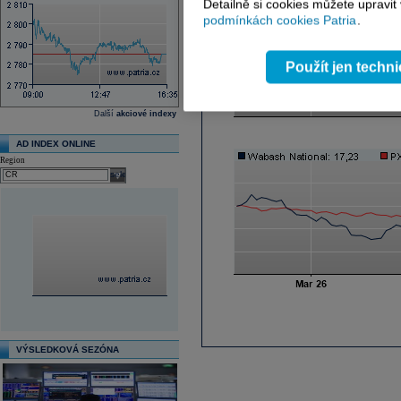
Detailně si cookies můžete upravit
podmínkách cookies Patria
.
Použít jen techn
Další
akciové indexy
AD INDEX ONLINE
Region
select
VÝSLEDKOVÁ SEZÓNA