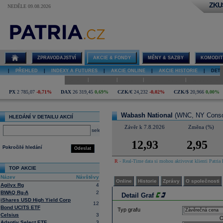
ZKU
NEDĚLE 09.08.2026
Detail akcie
Wabash
National graf
ZPRAVODAJSTVÍ
AKCIE & FONDY
MĚNY & SAZBY
KOMODIT
|
PŘEHLED
|
INDEXY A FUTURES
|
AKCIE ONLINE
|
AKCIE HISTORIE
|
DETA
|
|
|
|
Online
Historie
Zprávy
O společnosti
Hospodaření
PX
2 785,07
-0,71%
DAX
26 319,45
0,69%
CZK/€
24,232
-0,02%
CZK/$
20,966
0,00%
Wabash National
(WNC, NY Conso
HLEDÁNÍ V DETAILU AKCIÍ
Závěr k 7.8.2026
Změna (%)
select
12,93
2,95
Pokročilé hledání
Odeslat
R
- Real-Time data si mohou aktivovat klienti Patria 
TOP AKCIE
Název
Návštěvy
Online
Historie
Zprávy
O společnosti
Agilyx Rg
4
BWAQ Rg-A
2
Detail Graf
iShares USD High Yield Corp
12
Bond UCITS ETF
Typ grafu
Celsius
3
O
Adaptiv Select ETF
3