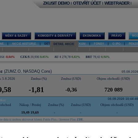
ZKUSIT DEMO
OTEVŘÍT ÚČET
WEBTRADER
|
|
|
MĚNY & SAZBY
KOMODITY & DERIVÁTY
EKONOMIKA
PRÁVO
MOJ
NE
|
AKCIE HISTORIE
|
DETAIL AKCIE
|
VÝZKUM
|
FONDY
|
O IPO
|
PENZ
DETAIL AKCIE
|
|
|
|
|
|
|
O společnosti
Hospodaření
Doporučení
Graf
Sektor
Diskuse
Interakt
164
-0,04%
CZK/$
20,936
0,05%
AU
4 278,78
0,82%
BRT
79,42
0,94%
ez
(ZUMZ.O, NASDAQ Cons)
05.08.202
k 5.8.2026
Změna (%)
Změna (USD)
Objem obchodů (USD)
9,58
-1,81
-0,36
720 089
06.08.2026 10:44:4
rket
 obchod
Nákup / Prodej
Změna (%)
Změna (USD)
Objem obchodů (USD)
19,49 19,69
-
-
-
e data si mohou aktivovat klienti Patria Plus / Investor Plus
ZDE
.
Historie
Zprávy
O společnosti
Hospodaření
Doporučení
Graf
Sektor
Diskuse