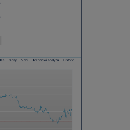
D
D
den
3 dny
5 dní
Technická analýza
Historie