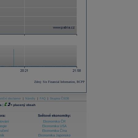
Zdroj: Six Financial Information, BCPP
stiční disclaimer
|
Náměty
|
FAQ
|
Skupina ČSOB
a
|
=
placený obsah
ora:
Světové ekonomiky:
tování
Ekonomika ČR
tegie
Ekonomika USA
ručení
Ekonomika Čína
ník
Ekonomika Japonsko