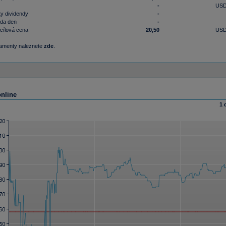
-
US
y dividendy
-
nda den
-
cílová cena
20,50
US
damenty naleznete
zde
.
online
1 