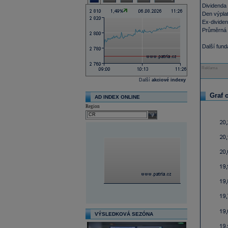
Dividenda
Den výplat
Ex-divide
Průměrná 
Další fun
Reklama
Další
akciové indexy
Graf 
AD INDEX ONLINE
Region
select
VÝSLEDKOVÁ SEZÓNA