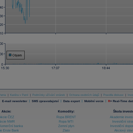
atria
|
Kariéra v Patrii
|
Podmínky užívání stránek
|
Ochrana osobních údajů
|
Pravidla diskuse
|
Inve
|
|
|
|
|
E-mail newsletter
SMS zpravodajství
Data export
Mobilní verze
R
=
Real-Time dat
Akcie:
Komodity:
Škola invest
Akcie ČEZ
Ropa BRENT
Akademie inves
kcie NWR
Ropa WTI
Investiční stra
Komerční banka
Zemní plyn
Investiční dopo
ie Erste Bank
Zlato
Akciový slov