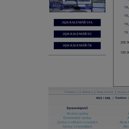
2Q26 KALENDÁŘ USA
2Q26 KALENDÁŘ EU
2Q26 KALENDÁŘ ČR
O Patria.cz
|
Reklama
|
Mapa Stránek
|
Skupina P
|
Cookies
RSS / XML
Zpravodajství:
Akciové zprávy
Ekonomické zprávy
A
Zprávy o měnách a sazbách
Akcie 
Zprávy o komoditách
Akc