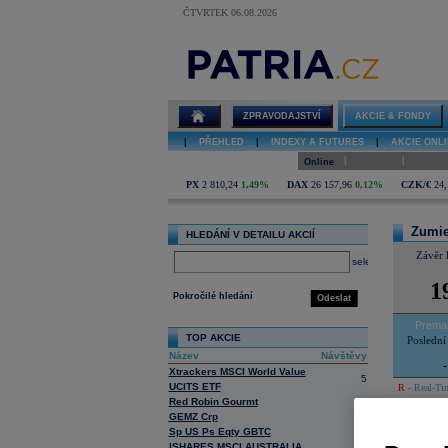
ČTVRTEK 06.08.2026
Detail akcie
Zumiez online
ZPRAVODAJSTVÍ
AKCIE & FONDY
|
PŘEHLED
|
INDEXY A FUTURES
|
AKCIE ONLI
|
|
Online
Historie
Zprávy
PX
2 810,24
1,49%
DAX
26 157,96
0,12%
CZK/€
24,
Zumi
HLEDÁNÍ V DETAILU AKCIÍ
Závěr 
select
1
Pokročilé hledání
Odeslat
Prema
TOP AKCIE
Poslední
Název
Návštěvy
-
Xtrackers MSCI World Value
5
UCITS ETF
R
- Real-Tim
Red Robin Gourmt
23
GEMZ Crp
7
Online
Sp US Ps Eqty GBTC
1
ISHARES MSCI AUSTRALIA