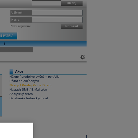
Hledej
Uživatel:
Heslo:
Nová registrace
Přihlásit
E PATRIA
E
|
ivní graf
Akce
6
Nákup / prodej ve cvičném portfoliu
Přidat do oblíbených
Nákup
/
Prodej
Patria Direct
Nastavit SMS / E-Mail alert
Analytický servis
Databanka historických dat
6
Interaktivní graf