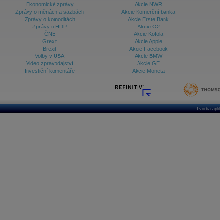
Ekonomické zprávy
Akcie NWR
Zprávy o měnách a sazbách
Akcie Komerční banka
Zprávy o komoditách
Akcie Erste Bank
Zprávy o HDP
Akcie O2
ČNB
Akcie Kofola
Grexit
Akcie Apple
Brexit
Akcie Facebook
Volby v USA
Akcie BMW
Video zpravodajství
Akcie GE
Investiční komentáře
Akcie Moneta
Tvorba apl