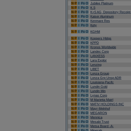
N
P
I
Po
O
Jubilee Platinum
N
P
I
Po
O
K S
N
P
I
Po
O
K+S AG, Depository Receipt,
N
P
I
Po
O
Kaiser Aluminum
N
P
I
Po
O
Kenmare Res
N
P
I
Po
O
Kety
N
P
I
Po
O
KGHM
N
P
I
Po
O
Koppers Hldgs
N
P
I
Po
O
KPPD
N
P
I
Po
O
Kronos Worldwide
N
P
I
Po
O
Landec Corp
N
P
I
Po
O
LANXESS
N
P
I
Po
O
Lara Explor
N
P
I
Po
O
Lenzing
N
P
I
Po
O
LIBET
N
P
I
Po
O
Lonza Group
N
P
I
Po
O
Lonza Grp Unsp ADR
N
P
I
Po
O
Louisiana-Pacifc
N
P
I
Po
O
Lundin Gold
N
P
I
Po
O
Lundin Min
N
P
I
Po
O
Lynas Corp
N
P
I
Po
O
M Marietta Matrl
N
P
I
Po
O
MATIV HOLDINGS INC
N
P
I
Po
O
Mayr-Melnhof
N
P
I
Po
O
MEGARON
N
P
I
Po
O
Mennica
N
P
I
Po
O
Mesabi Trust
N
P
I
Po
O
Metsa Board -A-
N
P
I
Po
O
Minerals