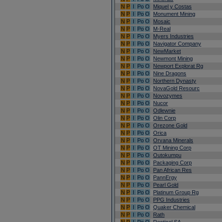
N
P
I
Po
O
Miquel y Costas
N
P
I
Po
O
Monument Mining
N
P
I
Po
O
Mosaic
N
P
I
Po
O
M-Real
N
P
I
Po
O
Myers Industries
N
P
I
Po
O
Navigator Company
N
P
I
Po
O
NewMarket
N
P
I
Po
O
Newmont Mining
N
P
I
Po
O
Newport Explorat Rg
N
P
I
Po
O
Nine Dragons
N
P
I
Po
O
Northern Dynasty
N
P
I
Po
O
NovaGold Resourc
N
P
I
Po
O
Novozymes
N
P
I
Po
O
Nucor
N
P
I
Po
O
Odlewnie
N
P
I
Po
O
Olin Corp
N
P
I
Po
O
Orezone Gold
N
P
I
Po
O
Orica
N
P
I
Po
O
Orvana Minerals
N
P
I
Po
O
OT Mining Corp
N
P
I
Po
O
Outokumpu
N
P
I
Po
O
Packaging Corp
N
P
I
Po
O
Pan African Res
N
P
I
Po
O
PannErgy
N
P
I
Po
O
Pearl Gold
N
P
I
Po
O
Platinum Group Rg
N
P
I
Po
O
PPG Industries
N
P
I
Po
O
Quaker Chemical
N
P
I
Po
O
Rath