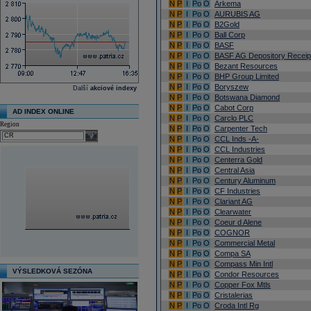
N
P
I
Po
O
Arkema
N
P
I
Po
O
AURUBIS AG
N
P
I
Po
O
B2Gold
N
P
I
Po
O
Ball Corp
N
P
I
Po
O
BASF
N
P
I
Po
O
BASF AG Depository Receip
N
P
I
Po
O
Bezant Resources
N
P
I
Po
O
BHP Group Limited
N
P
I
Po
O
Boryszew
Další
akciové indexy
N
P
I
Po
O
Botswana Diamond
N
P
I
Po
O
Cabot Corp
AD INDEX ONLINE
N
P
I
Po
O
Carclo PLC
Region
N
P
I
Po
O
Carpenter Tech
select
N
P
I
Po
O
CCL Inds -A-
N
P
I
Po
O
CCL Industries
N
P
I
Po
O
Centerra Gold
N
P
I
Po
O
Central Asia
N
P
I
Po
O
Century Aluminum
N
P
I
Po
O
CF Industries
N
P
I
Po
O
Clariant AG
N
P
I
Po
O
Clearwater
N
P
I
Po
O
Coeur d Alene
N
P
I
Po
O
COGNOR
N
P
I
Po
O
Commercial Metal
N
P
I
Po
O
Compa SA
N
P
I
Po
O
Compass Min Intl
VÝSLEDKOVÁ SEZÓNA
N
P
I
Po
O
Condor Resources
N
P
I
Po
O
Copper Fox Mtls
N
P
I
Po
O
Cristalerias
N
P
I
Po
O
Croda Intl Rg