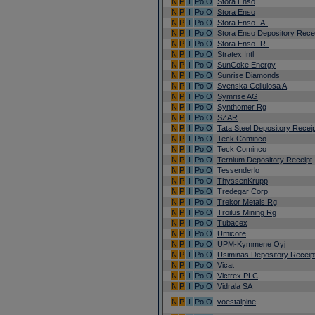
N
P
I
Po
O
Stora Enso
N
P
I
Po
O
Stora Enso
N
P
I
Po
O
Stora Enso -A-
N
P
I
Po
O
Stora Enso Depository Rece
N
P
I
Po
O
Stora Enso -R-
N
P
I
Po
O
Stratex Intl
N
P
I
Po
O
SunCoke Energy
N
P
I
Po
O
Sunrise Diamonds
N
P
I
Po
O
Svenska Cellulosa A
N
P
I
Po
O
Symrise AG
N
P
I
Po
O
Synthomer Rg
N
P
I
Po
O
SZAR
N
P
I
Po
O
Tata Steel Depository Recei
N
P
I
Po
O
Teck Cominco
N
P
I
Po
O
Teck Cominco
N
P
I
Po
O
Ternium Depository Receipt
N
P
I
Po
O
Tessenderlo
N
P
I
Po
O
ThyssenKrupp
N
P
I
Po
O
Tredegar Corp
N
P
I
Po
O
Trekor Metals Rg
N
P
I
Po
O
Troilus Mining Rg
N
P
I
Po
O
Tubacex
N
P
I
Po
O
Umicore
N
P
I
Po
O
UPM-Kymmene Oyj
N
P
I
Po
O
Usiminas Depository Receip
N
P
I
Po
O
Vicat
N
P
I
Po
O
Victrex PLC
N
P
I
Po
O
Vidrala SA
N
P
I
Po
O
voestalpine