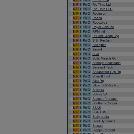
N
P
I
Po
O
Recticel SA
N
P
I
Po
O
Rio Tinto Ltd
N
P
I
Po
O
Rio Tinto PLC
N
P
I
Po
O
Robinson
N
P
I
Po
O
Rocca
N
P
I
Po
O
Ropczyce
N
P
I
Po
O
Royal Gold Inc
N
P
I
Po
O
RPM Intl
N
P
I
Po
O
Ruukki Group Oyj
N
P
I
Po
O
S Sh Pechem
N
P
I
Po
O
Salzgitter
N
P
I
Po
O
Sanwil
N
P
I
Po
O
SCA
N
P
I
Po
O
Sctts Miracle Gr
N
P
I
Po
O
Semapa Sociedade
N
P
I
Po
O
Sensient Tech
N
P
I
Po
O
Shearwater Grp Rg
N
P
I
Po
O
Sherritt Intnl
N
P
I
Po
O
Sika Rg
N
P
I
Po
O
Silver Bull Res Rg
N
P
I
Po
O
Sniezka
N
P
I
Po
O
Solvay SA
N
P
I
Po
O
Sonoco Products
N
P
I
Po
O
Southern Copper
N
P
I
Po
O
SSAB
N
P
I
Po
O
SSAB -B-
N
P
I
Po
O
Stalprodukt
N
P
I
Po
O
Steel Dynamics
N
P
I
Po
O
Stepan
N
P
I
Po
O
Steppe Cement