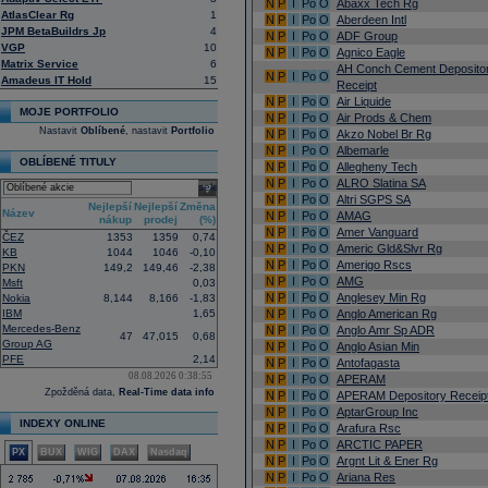
N
P
I
Po
O
Abaxx Tech Rg
AtlasClear Rg
1
N
P
I
Po
O
Aberdeen Intl
JPM BetaBuildrs Jp
4
N
P
I
Po
O
ADF Group
VGP
10
N
P
I
Po
O
Agnico Eagle
Matrix Service
6
AH Conch Cement Deposito
N
P
I
Po
O
Amadeus IT Hold
15
Receipt
N
P
I
Po
O
Air Liquide
MOJE PORTFOLIO
N
P
I
Po
O
Air Prods & Chem
Nastavit
Oblíbené
, nastavit
Portfolio
N
P
I
Po
O
Akzo Nobel Br Rg
N
P
I
Po
O
Albemarle
OBLÍBENÉ TITULY
N
P
I
Po
O
Allegheny Tech
N
P
I
Po
O
ALRO Slatina SA
select
N
P
I
Po
O
Altri SGPS SA
Nejlepší
Nejlepší
Změna
Název
N
P
I
Po
O
AMAG
nákup
prodej
(%)
N
P
I
Po
O
Amer Vanguard
ČEZ
1353
1359
0,74
N
P
I
Po
O
Americ Gld&Slvr Rg
KB
1044
1046
-0,10
N
P
I
Po
O
Amerigo Rscs
PKN
149,2
149,46
-2,38
N
P
I
Po
O
AMG
Msft
0,03
N
P
I
Po
O
Anglesey Min Rg
Nokia
8,144
8,166
-1,83
IBM
1,65
N
P
I
Po
O
Anglo American Rg
Mercedes-Benz
N
P
I
Po
O
Anglo Amr Sp ADR
47
47,015
0,68
Group AG
N
P
I
Po
O
Anglo Asian Min
PFE
2,14
N
P
I
Po
O
Antofagasta
08.08.2026 0:38:55
N
P
I
Po
O
APERAM
Zpožděná data,
Real-Time data info
N
P
I
Po
O
APERAM Depository Receip
N
P
I
Po
O
AptarGroup Inc
INDEXY ONLINE
N
P
I
Po
O
Arafura Rsc
N
P
I
Po
O
ARCTIC PAPER
PX
BUX
WIG
DAX
Nasdaq
N
P
I
Po
O
Argnt Lit & Ener Rg
N
P
I
Po
O
Ariana Res