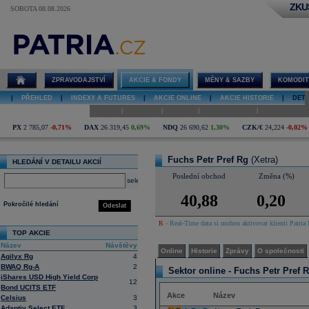
ZKU
SOBOTA 08.08.2026
Detail akcie
Fuchs Petr
Pref Rg online
ZPRAVODAJSTVÍ
AKCIE & FONDY
MĚNY & SAZBY
KOMODIT
|
PŘEHLED
|
INDEXY A FUTURES
|
AKCIE ONLINE
|
AKCIE HISTORIE
|
DETA
|
|
|
|
Online
Historie
Zprávy
O společnosti
Hospodaření
PX
2 785,07
-0,71%
DAX
26 319,45
0,69%
NDQ
26 690,62
1,30%
CZK/€
24,224
-0,02%
Fuchs Petr Pref Rg
(Xetra)
HLEDÁNÍ V DETAILU AKCIÍ
Poslední obchod
Změna (%)
select
40,88
0,20
Pokročilé hledání
Odeslat
R
- Real-Time data si mohou aktivovat klienti Patria 
TOP AKCIE
Název
Návštěvy
Online
Historie
Zprávy
O společnosti
Agilyx Rg
4
BWAQ Rg-A
2
Sektor online -
Fuchs Petr Pref R
iShares USD High Yield Corp
12
Bond UCITS ETF
Akce
Název
Celsius
3
Adaptiv Select ETF
3