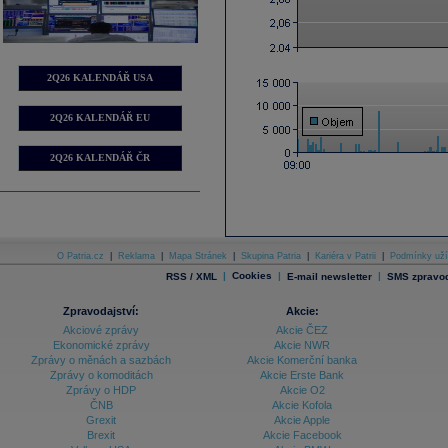
2Q26 KALENDÁŘ USA
2Q26 KALENDÁŘ EU
2Q26 KALENDÁŘ ČR
O Patria.cz
|
Reklama
|
Mapa Stránek
|
Skupina Patria
|
Kariéra v Patrii
|
Podmínky uží
|
Cookies
|
|
RSS / XML
E-mail newsletter
SMS zpravod
Zpravodajství:
Akcie:
Akciové zprávy
Akcie ČEZ
Ekonomické zprávy
Akcie NWR
Zprávy o měnách a sazbách
Akcie Komerční banka
Zprávy o komoditách
Akcie Erste Bank
Zprávy o HDP
Akcie O2
ČNB
Akcie Kofola
Grexit
Akcie Apple
Brexit
Akcie Facebook