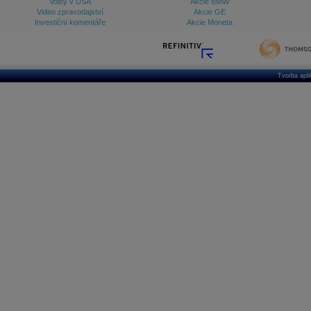
Volby v USA
Akcie BMW
Video zpravodajství
Akcie GE
Investiční komentáře
Akcie Moneta
Tvorba apl