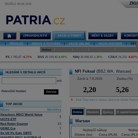
ZKU
NEDĚLE 09.08.2026
Detail akcie
NFI Foksal
online
ZPRAVODAJSTVÍ
AKCIE & FONDY
MĚNY & SAZBY
KOMODIT
|
PŘEHLED
|
INDEXY A FUTURES
|
AKCIE ONLINE
|
AKCIE HISTORIE
|
DETA
|
|
|
|
Online
Historie
Zprávy
O společnosti
Hospodaření
PX
2 785,07
-0,71%
DAX
26 319,45
0,69%
NDQ
26 690,62
1,30%
CZK/€
24,232
-0,02%
NFI Foksal
(BBZ.WA, Warsaw)
HLEDÁNÍ V DETAILU AKCIÍ
Závěr k 7.8.2026
Změna (%)
select
2,20
5,26
Pokročilé hledání
Odeslat
R
- Real-Time data si mohou aktivovat klienti Patria 
TOP AKCIE
Název
Návštěvy
Online
Historie
Zprávy
O společnosti
Xtrackers MSCI World Value
5
UCITS ETF
Warsaw
Red Robin Gourmt
23
GEMZ Crp
7
Nejlepší nákup
Nejle
Sp US Ps Eqty GBTC
1
Objem (ks)
Cena (PLN)
Cena (PLN
ISHARES MSCI AUSTRALIA