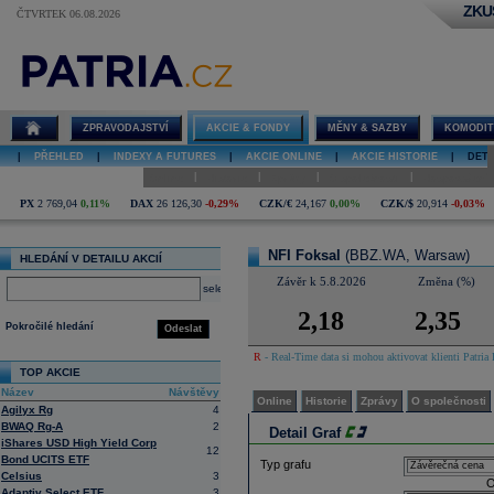
ZKU
ČTVRTEK 06.08.2026
Detail akcie
NFI Foksal
graf
ZPRAVODAJSTVÍ
AKCIE & FONDY
MĚNY & SAZBY
KOMODIT
|
PŘEHLED
|
INDEXY A FUTURES
|
AKCIE ONLINE
|
AKCIE HISTORIE
|
DETA
|
|
|
|
Online
Historie
Zprávy
O společnosti
Hospodaření
PX
2 769,04
0,11%
DAX
26 126,30
-0,29%
CZK/€
24,167
0,00%
CZK/$
20,914
-0,03%
NFI Foksal
(BBZ.WA, Warsaw)
HLEDÁNÍ V DETAILU AKCIÍ
Závěr k 5.8.2026
Změna (%)
select
2,18
2,35
Pokročilé hledání
Odeslat
R
- Real-Time data si mohou aktivovat klienti Patria 
TOP AKCIE
Název
Návštěvy
Online
Historie
Zprávy
O společnosti
Agilyx Rg
4
BWAQ Rg-A
2
Detail Graf
iShares USD High Yield Corp
12
Bond UCITS ETF
Typ grafu
Celsius
3
O
Adaptiv Select ETF
3