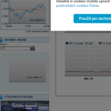
Detailně si cookies můžete upravit
podmínkách cookies Patria
.
Použít jen techn
Další
akciové indexy
AD INDEX ONLINE
Region
select
VÝSLEDKOVÁ SEZÓNA