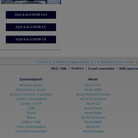
2Q26 KALENDÁŘ USA
2Q26 KALENDÁŘ EU
2Q26 KALENDÁŘ ČR
O Patria.cz
|
Reklama
|
Mapa Stránek
|
|
|
Podmínky užívání stránek
|
|
Cookies
|
|
RSS / XML
E-mail newsletter
SMS zpravod
Zpravodajství:
Akcie:
Akciové zprávy
Akcie ČEZ
Ekonomické zprávy
Akcie NWR
Zprávy o měnách a sazbách
Akcie Komerční banka
Zprávy o komoditách
Akcie Erste Bank
Zprávy o HDP
Akcie O2
ČNB
Akcie Kofola
Grexit
Akcie Apple
Brexit
Akcie Facebook
Volby v USA
Akcie BMW
Video zpravodajství
Akcie GE
Investiční komentáře
Akcie Moneta