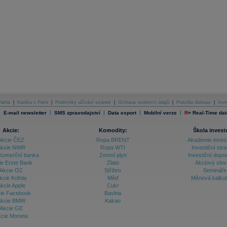
atria
|
Kariéra v Patrii
|
Podmínky užívání stránek
|
Ochrana osobních údajů
|
Pravidla diskuse
|
Inve
|
|
|
|
|
E-mail newsletter
SMS zpravodajství
Data export
Mobilní verze
R
=
Real-Time dat
Akcie:
Komodity:
Škola invest
Akcie ČEZ
Ropa BRENT
Akademie inves
kcie NWR
Ropa WTI
Investiční stra
Komerční banka
Zemní plyn
Investiční dopo
ie Erste Bank
Zlato
Akciový slov
Akcie O2
Stříbro
Semináře
kcie Kofola
Měď
Měnová kalku
kcie Apple
Cukr
ie Facebook
Bavlna
kcie BMW
Kakao
Akcie GE
cie Moneta