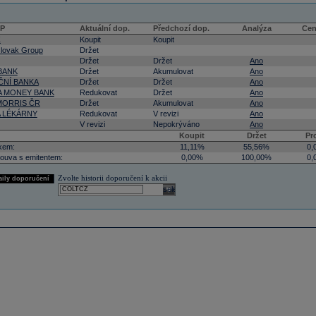
CP
Aktuální dop.
Předchozí dop.
Analýza
Cen
Z
Koupit
Koupit
lovak Group
Držet
Držet
Držet
Ano
BANK
Držet
Akumulovat
Ano
NÍ BANKA
Držet
Držet
Ano
 MONEY BANK
Redukovat
Držet
Ano
 MORRIS ČR
Držet
Akumulovat
Ano
A LÉKÁRNY
Redukovat
V revizi
Ano
V revizi
Nepokrýváno
Ano
Koupit
Držet
Pr
kem:
11,11%
55,56%
0,
ouva s emitentem:
0,00%
100,00%
0,
Zvolte historii doporučení k akcii
aily doporučení
select