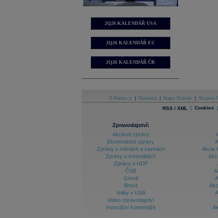
2Q26 KALENDÁŘ USA
2Q26 KALENDÁŘ EU
2Q26 KALENDÁŘ ČR
O Patria.cz
|
Reklama
|
Mapa Stránek
|
Skupina P
|
Cookies
RSS / XML
Zpravodajství:
Akciové zprávy
Ekonomické zprávy
A
Zprávy o měnách a sazbách
Akcie 
Zprávy o komoditách
Akc
Zprávy o HDP
ČNB
A
Grexit
A
Brexit
Akc
Volby v USA
A
Video zpravodajství
Investiční komentáře
Ak