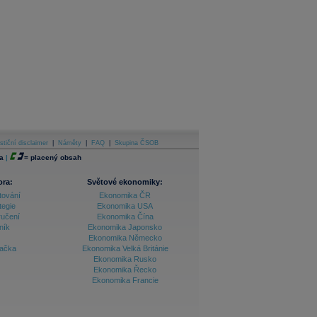
stiční disclaimer
|
Náměty
|
FAQ
|
Skupina ČSOB
a
|
=
placený obsah
ora:
Světové ekonomiky:
tování
Ekonomika ČR
tegie
Ekonomika USA
ručení
Ekonomika Čína
ník
Ekonomika Japonsko
Ekonomika Německo
lačka
Ekonomika Velká Británie
Ekonomika Rusko
Ekonomika Řecko
Ekonomika Francie