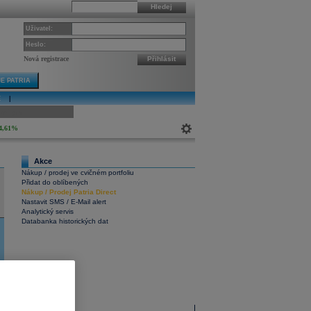
Hledej
Uživatel:
Heslo:
Nová registrace
Přihlásit
E PATRIA
E
|
ivní graf
4,61%
Akce
Nákup / prodej ve cvičném portfoliu
Přidat do oblíbených
Nákup
/
Prodej
Patria Direct
Nastavit SMS / E-Mail alert
Analytický servis
Databanka historických dat
Interaktivní graf