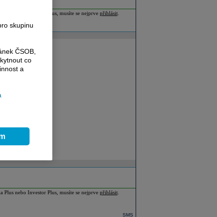
ia Plus nebo Investor Plus, musíte se nejprve
přihlásit
.
pro skupinu
ránek ČSOB,
kytnout co
innost a
a
ím
ia Plus nebo Investor Plus, musíte se nejprve
přihlásit
.
SMS