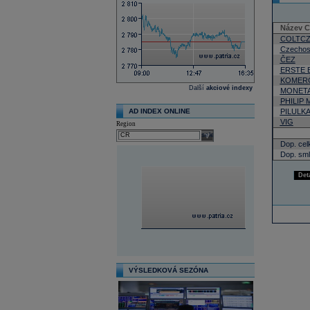
Název 
COLTC
Czechos
ČEZ
ERSTE 
KOMERČ
Další
akciové indexy
MONETA
PHILIP
AD INDEX ONLINE
PILULK
VIG
Region
select
Dop. cel
Dop. sml
Det
VÝSLEDKOVÁ SEZÓNA