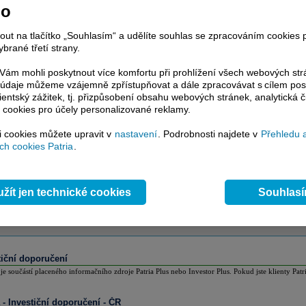
nsuální odhad analytiků
no
 je součástí placeného informačního zdroje Patria Plus nebo Investor Plus. Pokud jste klienty Patr
nout na tlačítko „Souhlasím“ a udělíte souhlas se zpracováním cookies 
brané třetí strany.
ám mohli poskytnout více komfortu při prohlížení všech webových st
to údaje můžeme vzájemně zpřístupňovat a dále zpracovávat s cílem pos
lientský zážitek, tj. přizpůsobení obsahu webových stránek, analytická č
 cookies pro účely personalizované reklamy.
si cookies můžete upravit v
nastavení
. Podrobnosti najdete v
Přehledu 
h cookies Patria
.
žít jen technické cookies
Souhlas
tiční doporučení
 je součástí placeného informačního zdroje Patria Plus nebo Investor Plus. Pokud jste klienty Patr
a - Investiční doporučení - ČR