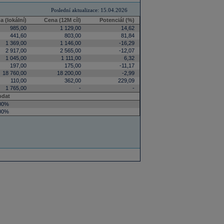
Poslední aktualizace: 15.04.2026
a (lokální)
Cena (12M cíl)
Potenciál (%)
985,00
1 129,00
14,62
441,60
803,00
81,84
1 369,00
1 146,00
-16,29
2 917,00
2 565,00
-12,07
1 045,00
1 111,00
6,32
197,00
175,00
-11,17
18 760,00
18 200,00
-2,99
110,00
362,00
229,09
1 765,00
-
-
odat
00%
00%