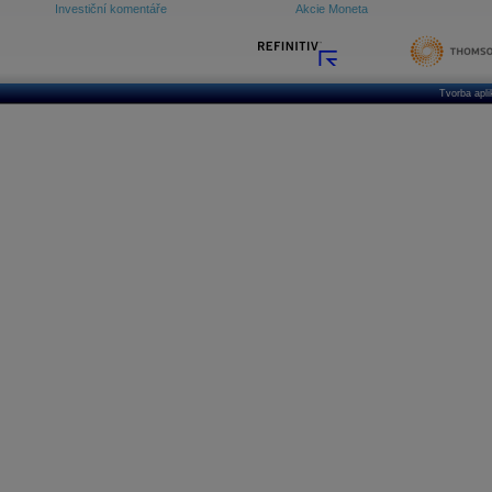
Investiční komentáře
Akcie Moneta
Tvorba apl