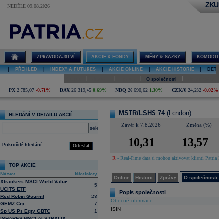
ZKU
NEDĚLE 09.08.2026
Detail akcie
MSTR/LSHS
74 online
ZPRAVODAJSTVÍ
AKCIE & FONDY
MĚNY & SAZBY
KOMODIT
|
PŘEHLED
|
INDEXY A FUTURES
|
AKCIE ONLINE
|
AKCIE HISTORIE
|
DETA
|
|
|
|
Online
Historie
Zprávy
O společnosti
Hospodaření
PX
2 785,07
-0,71%
DAX
26 319,45
0,69%
NDQ
26 690,62
1,30%
CZK/€
24,232
-0,02%
MSTR/LSHS 74
(London)
HLEDÁNÍ V DETAILU AKCIÍ
Závěr k 7.8.2026
Změna (%)
select
10,31
13,57
Pokročilé hledání
Odeslat
R
- Real-Time data si mohou aktivovat klienti Patria 
TOP AKCIE
Název
Návštěvy
Online
Historie
Zprávy
O společnosti
Xtrackers MSCI World Value
5
UCITS ETF
Popis společnosti
Red Robin Gourmt
23
Obecné informace
GEMZ Crp
7
ISIN
Sp US Ps Eqty GBTC
1
ISHARES MSCI AUSTRALIA