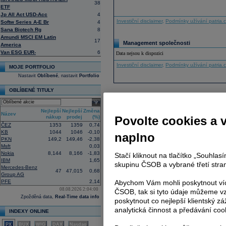
38
ETF
Jp All Act USD-Acc
4
Investiční disclaimer
,
Podmínky užívání patria.
Softw Series A-E Br
4
Sana Biotech Rg
8
Amundi MSCI EM Latin
17
Management společnosti
America
Van ESG EUR-
6
Data nejsou k dispozici
Investiční disclaimer
,
Podmínky užívání patria.
MOJE PORTFOLIO
Nastavit
Oblíbené
, nastavit
Portfolio
OBLÍBENÉ TITULY
select
Nejlepší
Nejlepší
Změna
Název
nákup
prodej
(%)
Povolte cookies a 
ČEZ
1353
1359
0,74
KB
1044
1046
-0,10
naplno
PKN
149,2
149,46
-2,38
Msft
0,03
Nokia
8,144
8,166
-1,83
Stačí kliknout na tlačítko „Souhla
IBM
1,65
skupinu ČSOB a vybrané třetí stran
Mercedes-Benz
47
47,015
0,68
Group AG
PFE
2,14
Abychom Vám mohli poskytnout víc
08.08.2026 2:04:00
ČSOB, tak si tyto údaje můžeme vz
Zpožděná data,
Real-Time data info
poskytnout co nejlepší klientský zá
analytická činnost a předávání coo
INDEXY ONLINE
PX
BUX
WIG
DAX
Nasdaq