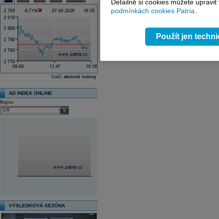
Detailně si cookies můžete upravit
podmínkách cookies Patria
.
Použít jen techn
Další
akciové indexy
AD INDEX ONLINE
Region
select
VÝSLEDKOVÁ SEZÓNA