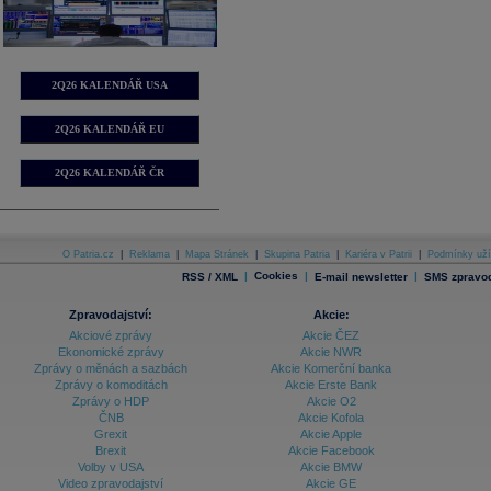
2Q26 KALENDÁŘ USA
2Q26 KALENDÁŘ EU
2Q26 KALENDÁŘ ČR
O Patria.cz
|
Reklama
|
Mapa Stránek
|
Skupina Patria
|
Kariéra v Patrii
|
Podmínky uží
|
Cookies
|
|
RSS / XML
E-mail newsletter
SMS zpravod
Zpravodajství:
Akcie:
Akciové zprávy
Akcie ČEZ
Ekonomické zprávy
Akcie NWR
Zprávy o měnách a sazbách
Akcie Komerční banka
Zprávy o komoditách
Akcie Erste Bank
Zprávy o HDP
Akcie O2
ČNB
Akcie Kofola
Grexit
Akcie Apple
Brexit
Akcie Facebook
Volby v USA
Akcie BMW
Video zpravodajství
Akcie GE