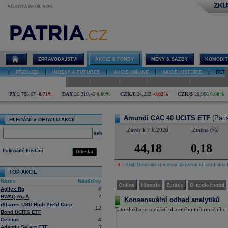
ZKU
SOBOTA 08.08.2026
Detail akcie
Amundi CAC
40 UCITS
ETF online
ZPRAVODAJSTVÍ
AKCIE & FONDY
MĚNY & SAZBY
KOMODIT
|
PŘEHLED
|
INDEXY A FUTURES
|
AKCIE ONLINE
|
AKCIE HISTORIE
|
DETA
|
|
|
|
Online
Historie
Zprávy
O společnosti
Hospodaření
PX
2 785,07
-0,71%
DAX
26 319,45
0,69%
CZK/€
24,232
-0,02%
CZK/$
20,966
0,00%
Amundi CAC 40 UCITS ETF
(Pari
HLEDÁNÍ V DETAILU AKCIÍ
Závěr k 7.8.2026
Změna (%)
select
44,18
0,18
Pokročilé hledání
Odeslat
R
- Real-Time data si mohou aktivovat klienti Patria 
TOP AKCIE
Název
Návštěvy
Online
Historie
Zprávy
O společnosti
Agilyx Rg
4
BWAQ Rg-A
2
Konsensuální odhad analytiků
iShares USD High Yield Corp
12
Tato služba je součástí placeného informačního z
Bond UCITS ETF
Celsius
4
Adaptiv Select ETF
3