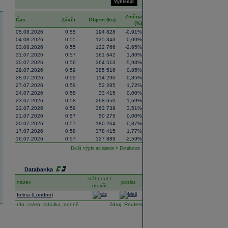
Vyhledat
Změna
Čas
Závěr
Objem (ks)
(%)
05.08.2026
0,55
194 828
-0,91%
04.08.2026
0,55
125 343
0,00%
03.08.2026
0,55
122 766
-2,65%
31.07.2026
0,57
161 642
1,80%
30.07.2026
0,56
364 513
-5,93%
29.07.2026
0,59
385 516
0,85%
28.07.2026
0,59
114 290
-0,85%
27.07.2026
0,59
52 285
1,72%
24.07.2026
0,58
33 415
0,00%
23.07.2026
0,58
268 650
-1,69%
22.07.2026
0,59
363 739
3,51%
21.07.2026
0,57
50 275
0,00%
20.07.2026
0,57
180 264
-0,87%
17.07.2026
0,58
378 415
1,77%
16.07.2026
0,57
127 889
-2,59%
Delší výpis naleznete v
Databance
Databanka
stáhnout /
název
poslat
otevřít
Iofina (London)
Info:
cs/en,
tabulka,
denně
Zdroj: Reuters