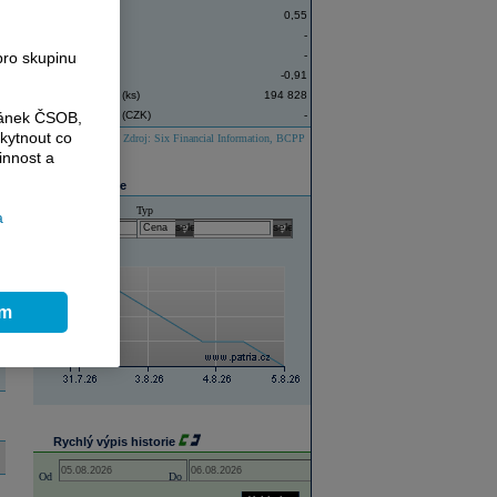
Závěr
0,55
Denní minimum
-
pro skupinu
Denní maximum
-
Změna ceny (%)
-0,91
Objem obchodů (ks)
194 828
ránek ČSOB,
Objem obchodů (CZK)
-
kytnout co
Zdroj: Six Financial Information, BCPP
innost a
Graf historie
Historie
Typ
a
select
select
ím
Rychlý výpis historie
Open the calendar popup.
Open the calendar popup.
Od
Do