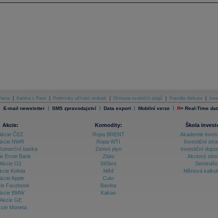
atria
|
Kariéra v Patrii
|
Podmínky užívání stránek
|
Ochrana osobních údajů
|
Pravidla diskuse
|
Inve
|
|
|
|
|
E-mail newsletter
SMS zpravodajství
Data export
Mobilní verze
R
=
Real-Time dat
Akcie:
Komodity:
Škola invest
Akcie ČEZ
Ropa BRENT
Akademie inves
kcie NWR
Ropa WTI
Investiční stra
Komerční banka
Zemní plyn
Investiční dopo
ie Erste Bank
Zlato
Akciový slov
Akcie O2
Stříbro
Semináře
kcie Kofola
Měď
Měnová kalku
kcie Apple
Cukr
ie Facebook
Bavlna
kcie BMW
Kakao
Akcie GE
cie Moneta