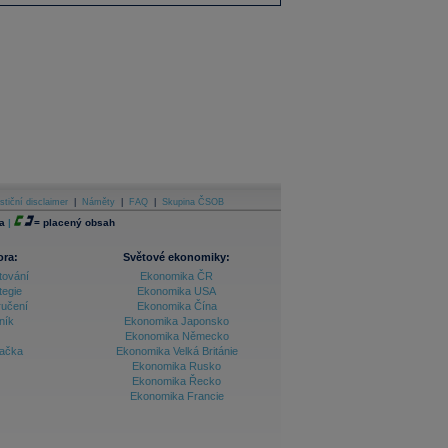
stiční disclaimer
|
Náměty
|
FAQ
|
Skupina ČSOB
a
|
=
placený obsah
ora:
Světové ekonomiky:
tování
Ekonomika ČR
tegie
Ekonomika USA
ručení
Ekonomika Čína
ník
Ekonomika Japonsko
Ekonomika Německo
lačka
Ekonomika Velká Británie
Ekonomika Rusko
Ekonomika Řecko
Ekonomika Francie