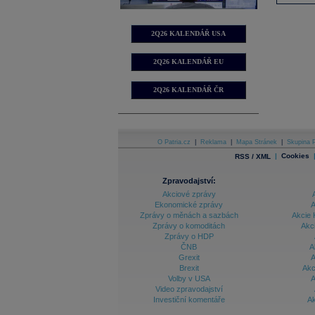
2Q26 KALENDÁŘ USA
2Q26 KALENDÁŘ EU
2Q26 KALENDÁŘ ČR
O Patria.cz
|
Reklama
|
Mapa Stránek
|
Skupina P
|
Cookies
RSS / XML
Zpravodajství:
Akciové zprávy
Ekonomické zprávy
A
Zprávy o měnách a sazbách
Akcie 
Zprávy o komoditách
Akc
Zprávy o HDP
ČNB
A
Grexit
A
Brexit
Akc
Volby v USA
A
Video zpravodajství
Investiční komentáře
Ak