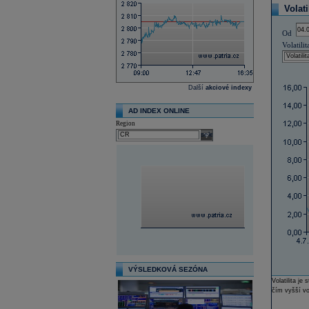
Volati
Od
Volatilit
Další
akciové indexy
AD INDEX ONLINE
Region
select
VÝSLEDKOVÁ SEZÓNA
Volatilita j
čím vyšší vol