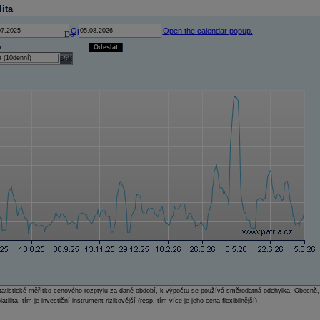
lita
Open the calendar popup.
Open the calendar popup.
Do
a
Odeslat
select
e statistické měřítko cenového rozptylu za dané období, k výpočtu se používá směrodatná odchylka. Obecně,
atilita, tím je investiční instrument rizikovější (resp. tím více je jeho cena flexibilnější)