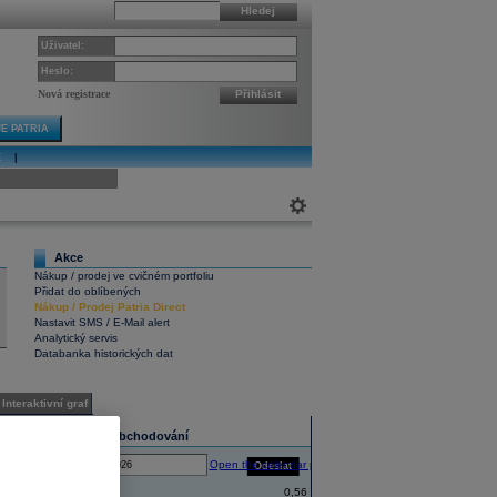
Hledej
Uživatel:
Heslo:
Nová registrace
Přihlásit
E PATRIA
E
|
ivní graf
Akce
9
Nákup / prodej ve cvičném portfoliu
Přidat do oblíbených
Nákup
/
Prodej
Patria Direct
Nastavit SMS / E-Mail alert
Analytický servis
Databanka historických dat
Interaktivní graf
Statistika obchodování
Open the calendar popup.
Odeslat
Ke dni:
Zahájení
0,56