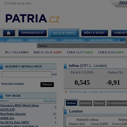
ZKU
ČTVRTEK 06.08.2026
Detail akcie
Iofina online
ZPRAVODAJSTVÍ
AKCIE & FONDY
MĚNY & SAZBY
KOMODIT
|
PŘEHLED
|
INDEXY A FUTURES
|
AKCIE ONLINE
|
AKCIE HISTORIE
|
DETA
|
|
|
|
Online
Historie
Zprávy
O společnosti
Hospodaření
PX
2 769,04
0,00%
DAX
26 126,30
-0,29%
CZK/€
24,177
0,02%
CZK/$
20,942
0,09%
Iofina
(IOFI.L, London)
HLEDÁNÍ V DETAILU AKCIÍ
Závěr k 5.8.2026
Změna (%)
select
0,545
-0,91
Pokročilé hledání
Odeslat
R
- Real-Time data si mohou aktivovat klienti Patria 
TOP AKCIE
Název
Návštěvy
Online
Historie
Zprávy
O společnosti
Xtrackers MSCI World Value
5
UCITS ETF
London
Red Robin Gourmt
23
GEMZ Crp
7
Nejlepší nákup
Nejle
Sp US Ps Eqty GBTC
1
Objem (ks)
Cena (GBP)
Cena (GB
ISHARES MSCI AUSTRALIA