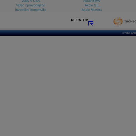
Volby v USA
Akcie BMW
Video zpravodajství
Akcie GE
Investiční komentáře
Akcie Moneta
Tvorba apl