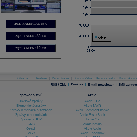
2Q26 KALENDÁŘ USA
2Q26 KALENDÁŘ EU
2Q26 KALENDÁŘ ČR
O Patria.cz
|
Reklama
|
Mapa Stránek
|
Skupina Patria
|
Kariéra v Patrii
|
Podmínky uží
|
Cookies
|
|
RSS / XML
E-mail newsletter
SMS zpravod
Zpravodajství:
Akcie:
Akciové zprávy
Akcie ČEZ
Ekonomické zprávy
Akcie NWR
Zprávy o měnách a sazbách
Akcie Komerční banka
Zprávy o komoditách
Akcie Erste Bank
Zprávy o HDP
Akcie O2
ČNB
Akcie Kofola
Grexit
Akcie Apple
Brexit
Akcie Facebook