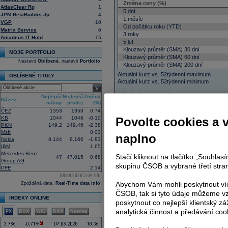
Změna ceny (%)
AtlasClear Rg
1
5 dní
JPM BetaBuildrs Jp
4
1 měsíc
VGP
10
Od počátku roku (YTD)
Matrix Service
6
3 roky
Amadeus IT Hold
15
5 let
Klouzavý průměr (SMA) 30 dní
MOJE PORTFOLIO
Klouzavý průměr (SMA) 60 dní
Nastavit
Oblíbené
, nastavit
Portfolio
Klouzavý průměr (SMA) 200 dní
Aktuální kurz vs. 52týdenní maximum
OBLÍBENÉ TITULY
Aktuální kurz vs. 52týdenní minimum
select
Průměrný objem (1 týden)
Nejlepší
Nejlepší
Změna
Název
Průměrný objem (4 týdny)
nákup
prodej
(%)
Průměrný objem 12 týdnů)
ČEZ
1353
1359
0,74
Průměrný objem (52 týdnů)
KB
1044
1046
-0,10
Povolte cookies a 
PKN
149,2
149,46
-2,38
Historická volatilita ceny (30 dnů)
Msft
0,03
naplno
Historická volatilita ceny (90 dnů)
Nokia
8,144
8,166
-1,83
Historická volatilita ceny (180 dnů)
IBM
1,65
Historická volatilita ceny (250 dnů)
Mercedes-Benz
Stačí kliknout na tlačítko „Souhla
47
47,015
0,68
Historická volatilita ceny (3 roky)
Group AG
skupinu ČSOB a vybrané třetí stran
Historická volatilita ceny (5 let)
PFE
2,14
08.08.2026 2:04:00
Abychom Vám mohli poskytnout víc
Zpožděná data,
Real-Time data info
ČSOB, tak si tyto údaje můžeme vz
INDEXY ONLINE
poskytnout co nejlepší klientský zá
Reklama
analytická činnost a předávání coo
PX
BUX
WIG
DAX
Nasdaq