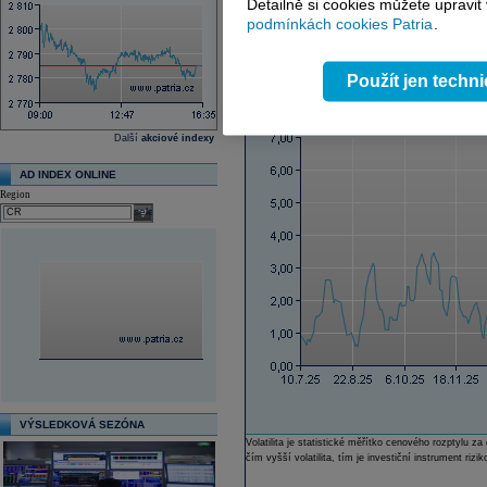
Detailně si cookies můžete upravit
Volatilita
podmínkách cookies Patria
.
Open the cale
Od
Do
Volatilita
Odeslat
Použít jen techn
select
Další
akciové indexy
AD INDEX ONLINE
Region
select
VÝSLEDKOVÁ SEZÓNA
Volatilita je statistické měřítko cenového rozptylu
čím vyšší volatilita, tím je investiční instrument rizik