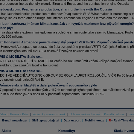
ojených státech nové jaderné reaktory v hodnotě nejméně 80 miliard
dolarů
(zhruba 1,7
 production line as the fully electric Elroq and Enyaq and the combustion-engine Octavia.
lionu Kč). Vyplývá to z tiskové zprávy firmy Westinghouse (ČTK)
ryboard.com:
Peaq enters production, sharing the line with the Octavia
.10.2025
has launched series production of the new Peaq electric SUV. What makes it interesting is th
hneider Elect
...
ly line as three other siblings: the internal combustion-engined Octavia and the electric E
z:
Letní záchrana jménem klimatizace. Jak z ní vytěžit maximum bez plýtvání energie? 
bez plýt
vá další léto s extrémními teplotami a společně s nimi roste také zájem o klimatizace. Podl
čit 100 milionů.
cz:
Honeywell Aerospace povede evropský projekt VERTI-GO. Připraví vzdušný prost
 Honeywell Aerospace se postaví do čela evropského projektu VERTI-GO, jehož cílem je př
ch elektrických letounů eVTOL a dálkově řízených nákladních dronů.
IS & MOBILITA:
Stalo se...
DLA PRO NABÍJECÍ STANICE Od letošního roku musí mít každá veřejná nabíjecí stanice mě
 elektřinu zákazníkům legálně fakturovat.
IS & MOBILITA:
Stalo se...
ECH VE VEDENÍ AUTOBINCK GROUP SE ROLF LAURET ROZLOUČIL IV ČR Po 65 letech v če
 ve společnosti rozloučil Rolf B.
Prémiové akcie, Mag495 a další pokračování současného cyklu
 popisující sedmičku oblíbených velkých technologických společností se stále intenzivně 
s ním bude třeba jako s dnes už v podstatě zapomenutou skupinou BRIC.
atria
|
Kariéra v Patrii
|
Podmínky užívání stránek
|
Ochrana osobních údajů
|
Pravidla diskuse
|
Inve
|
|
|
|
|
E-mail newsletter
SMS zpravodajství
Data export
Mobilní verze
R
=
Real-Time dat
Akcie:
Komodity:
Škola invest