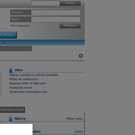
Hledej
Uživatel:
Heslo:
Nová registrace
Přihlásit
E PATRIA
E
|
ivní graf
Akce
8
Nákup / prodej ve cvičném portfoliu
Přidat do oblíbených
Nastavit SMS / E-Mail alert
Analytický servis
Databanka historických dat
Interaktivní graf
Názory
Přidat názor
Nejnovější video
Archiv