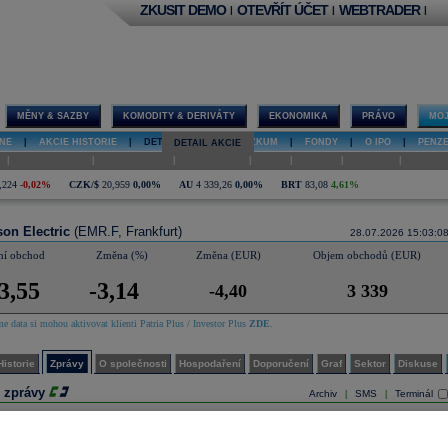
ZKUSIT DEMO
OTEVŘÍT ÚČET
WEBTRADER
|
|
|
MĚNY & SAZBY
KOMODITY & DERIVÁTY
EKONOMIKA
PRÁVO
MOJ
NE
|
AKCIE HISTORIE
|
DETAIL AKCIE
|
VÝZKUM
|
FONDY
|
O IPO
|
PENZ
DETAIL AKCIE
|
|
|
|
|
|
|
O společnosti
Hospodaření
Doporučení
Graf
Sektor
Diskuse
Interakt
,224
-0,02%
CZK/$
20,959
0,00%
AU
4 339,26
0,00%
BRT
83,08
4,61%
on Electric
(EMR.F, Frankfurt)
28.07.2026 15:03:0
ní obchod
Změna (%)
Změna (EUR)
Objem obchodů (EUR)
3,55
-3,14
-4,40
3 339
e data si mohou aktivovat klienti Patria Plus / Investor Plus
ZDE
.
Historie
Zprávy
O společnosti
Hospodaření
Doporučení
Graf
Sektor
Diskuse
 zprávy
Archiv
SMS
Terminál
|
|
.08.2026
hneider Elect
...