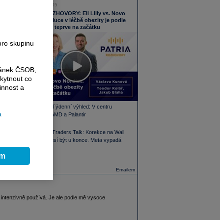
05.08.2026 16:05
PODCAST ROZHOVORY: Eli Lilly vs. Novo
Nordisk. Revoluce v léčbě obezity je podle
MUDr. Kunové teprve na začátku
pro skupinu
ránek ČSOB,
kytnout co
innost a
PODCAST Týdenní výhled: V centru
a
pozornosti AMD a Palantir
PODCAST Traders Talk: Korekce na Wall
Street nemusí být u konce. Meta vypadá
zajímavě
ím
Emailem
 intenzivně používá. Je ale podle mě vysoce