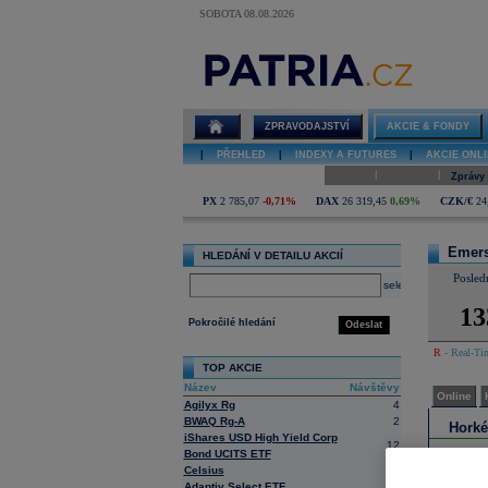
SOBOTA 08.08.2026
Detail akcie
Emerson
Electric online
ZPRAVODAJSTVÍ
AKCIE & FONDY
|
PŘEHLED
|
INDEXY A FUTURES
|
AKCIE ONLI
|
|
Online
Historie
Zprávy
PX
2 785,07
-0,71%
DAX
26 319,45
0,69%
CZK/€
24
Emers
HLEDÁNÍ V DETAILU AKCIÍ
Posled
select
13
Pokročilé hledání
Odeslat
R
- Real-Tim
TOP AKCIE
Název
Návštěvy
Online
Agilyx Rg
4
BWAQ Rg-A
2
Horké
iShares USD High Yield Corp
12
04
Bond UCITS ETF
Celsius
4
10:05
Sc
Adaptiv Select ETF
3