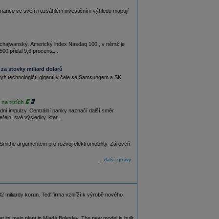
 Finance ve svém rozsáhlém investičním výhledu mapují
a tchajwanský. Americký index Nasdaq 100 , v němž je
00 přidal 9,6 procenta...
za stovky miliard dolarů
když technologičtí giganti v čele se Samsungem a SK
na trzích
dní impulzy. Centrální banky naznačí další směr
řejní své výsledky, kter...
Smithe argumentem pro rozvoj elektromobility. Zároveň
… další zprávy
32 miliardy korun. Teď firma vzhlíží k výrobě nového
its main plant in Mladá Boleslav. The new model is built