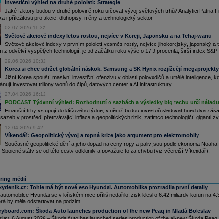
své jaderné reaktory AP1000 v Evropě a chce se zaměřit na nové trhy. (ČTK)
Investiční výhled na druhé pololetí: Strategie
.02.2026
Jaké faktory budou v druhé polovině roku určovat vývoj světových trhů? Analytici Patria
ika i příležitosti pro akcie, dluhopisy, měny a technologický sektor.
ponská společnost Tokyo Electric Power Company Holdings (TEPCO) dnes znovu spustila
aktor v jaderné elektrárně Kašiwazaki-Kariwa, která je největší na světě (ČTK)
02.07.2026 11:32
.01.2026
Světové akciové indexy letos rostou, nejvíce v Koreji, Japonsku a na Tchaj-wanu
Japonsku po několika hodinách pozastavili restart největší jaderné elektrárny na světě.
Světové akciové indexy v prvním pololetí vesměs rostly, nejvíce jihokorejský, japonský 
aktor je ale stabilní, sdělil mluvčí firmy Tokyo Electric Power Company Holdings (TEPCO),
 z odvětví vyspělých technologií, je od začátku roku výše o 17,9 procenta, širší index S&P 5
erá zařízení provozuje. Firma uvedla jaderný reaktor v elektrárně Kašiwazaki-Kariwa do
ovozu ve středu, a to navzdory přetrvávajícím obavám veřejnosti. Učinila tak poprvé od
29.06.2026 10:32
tastrofy v jaderné elektrárně Fukušima v roce 2011, po které Japonsko jaderné reaktory
Korea si chce udržet globální náskok. Samsung a SK Hynix rozjíždějí megaprojekty 
čas odpojilo (ČTK)
Jižní Korea spouští masivní investiční ofenzivu v oblasti polovodičů a umělé inteligence, 
.01.2026
nují investovat triliony wonů do čipů, datových center a AI infrastruktury.
ponská společnost Tokyo Electric Power Company Holdings (TEPCO) dnes navzdory
27.04.2026 16:12
etrvávajícím obavám veřejnosti znovu uvedla do provozu jaderný reaktor v elektrárně
šiwazaki-Kariwa, která je největší na světě. Učinila tak poprvé od katastrofy v jaderné
PODCAST Týdenní výhled: Rozhodnutí o sazbách a výsledky big techu určí náladu 
ektrárně Fukušima v roce 2011, po které Japonsko jaderné reaktory načas odpojilo (ČTK)
Finanční trhy vstupují do klíčového týdne, v němž budou investoři sledovat hned dva zása
.12.2025
azeb v prostředí přetrvávající inflace a geopolitických rizik, zatímco technologičtí giganti zve
nská společnost
Gold
Cup Electric Apparatus, přední světový výrobce magnetických
12.04.2026 9:42
dičů, postaví v?Česku svůj první evropský výrobní závod. V areálu bývalé balírny čokolády
Víkendář: Geopolitický vývoj a ropná krize jako argument pro elektromobily
Plané u Mariánských Lázní na Tachovsku investuje přes dvě miliardy
korun
(ČTK)
Současné geopolitické dění a jeho dopad na ceny ropy a paliv jsou podle ekonoma Noaha 
.11.2025
e Spojené státy se od této cesty odklonily a považuje to za chybu (viz včerejší Víkendář).
Japonsku by mohla být brzy znovu uvedena do provozu největší jaderná elektrárna na
ětě Kašiwazaki-Kariwa, která byla odstavena před více než deseti lety po jaderné katastrofě
 Fukušimě. Guvernér prefektury Niigata, kde se elektrárna nachází, Hidejo Hanazumi by
l již v pátek oznámit, že souhlasí s částečným opětovným zprovozněním elektrárny, uvedla
ring médií
entura Kjódó s odvoláním na několik nejmenovaných zdrojů. Schválením tak bude
straněna poslední překážka v úsilí firmy Tokyo Electric Power Company Holdings (TEPCO)
ydenik.cz:
Tohle má být nové eso Hyundai. Automobilka prozradila první detaily
znovuzprovoznění elektrárny (ČTK)
utomobilce Hyundai se v loňském roce příliš nedařilo, zisk klesl o 6,42 miliardy korun na 4,
.10.2025
erá by měla odstartovat na podzim.
erická vláda se dohodla na vytvoření strategického partnerství se společnostmi
ryboard.com:
Škoda Auto launches production of the new Peaq in Mladá Boleslav
stinghouse Electric,
Cameco
a Brookfield Asset Management, jehož cílem je postavit ve
lav, 6 August 2026 – Škoda Auto has launched series production of the all-new Škoda Peaq at 