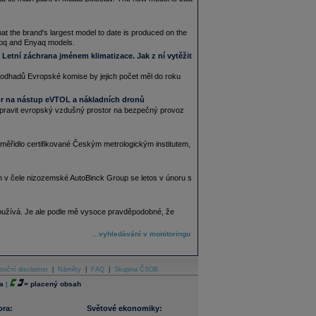
at the brand's largest model to date is produced on the
lroq and Enyaq models.
Letní záchrana jménem klimatizace. Jak z ní vytěžit
e odhadů Evropské komise by jejich počet měl do roku
or na nástup eVTOL a nákladních dronů
ipravit evropský vzdušný prostor na bezpečný provoz
řidlo certifikované Českým metrologickým institutem,
le nizozemské AutoBinck Group se letos v únoru s
používá. Je ale podle mě vysoce pravděpodobné, že
...vyhledávání v monitoringu
stiční disclaimer
|
Náměty
|
FAQ
|
Skupina ČSOB
a
|
=
placený obsah
ora:
Světové ekonomiky: