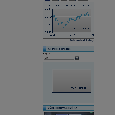
Další
akciové indexy
AD INDEX ONLINE
Region
select
VÝSLEDKOVÁ SEZÓNA