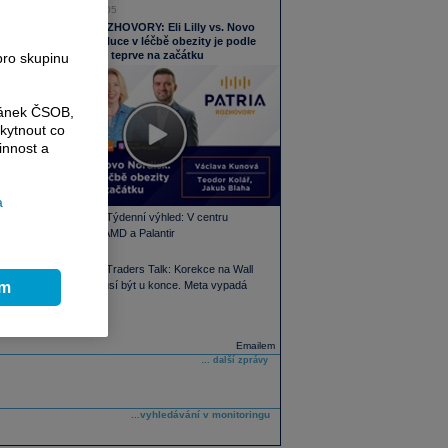
05.08.2026 16:05
PODCAST ROZHOVORY: Eli Lilly vs. Novo
Nordisk. Revoluce v léčbě obezity je podle
MUDr. Kunové teprve na začátku
pro skupinu
ránek ČSOB,
kytnout co
innost a
a
PODCAST Týdenní výhled: V centru
pozornosti AMD a Palantir
PODCAST Traders Talk: Korekce na Wall
ím
Street nemusí být u konce. Meta vypadá
zajímavě
Emailem
… další zprávy
...vyhledávání v monitoringu