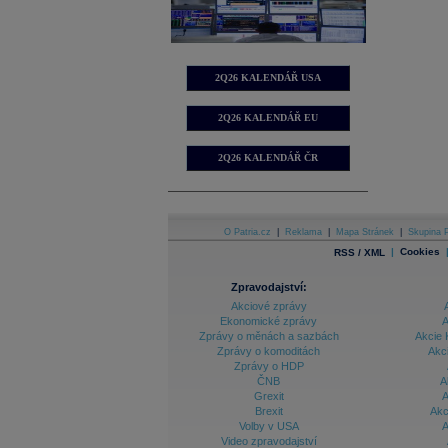
2Q26 KALENDÁŘ USA
2Q26 KALENDÁŘ EU
2Q26 KALENDÁŘ ČR
O Patria.cz
|
Reklama
|
Mapa Stránek
|
Skupina P
|
Cookies
RSS / XML
Zpravodajství:
Akciové zprávy
Ekonomické zprávy
A
Zprávy o měnách a sazbách
Akcie 
Zprávy o komoditách
Akc
Zprávy o HDP
ČNB
A
Grexit
A
Brexit
Akc
Volby v USA
A
Video zpravodajství