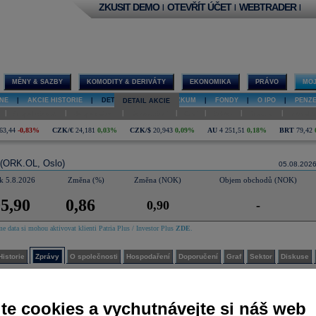
ZKUSIT DEMO
OTEVŘÍT ÚČET
WEBTRADER
|
|
|
MĚNY & SAZBY
KOMODITY & DERIVÁTY
EKONOMIKA
PRÁVO
MOJ
NE
|
AKCIE HISTORIE
|
DETAIL AKCIE
|
VÝZKUM
|
FONDY
|
O IPO
|
PENZ
DETAIL AKCIE
|
|
|
|
|
|
|
O společnosti
Hospodaření
Doporučení
Graf
Sektor
Diskuse
Interakt
63,44
-0,83%
CZK/€
24,181
0,03%
CZK/$
20,943
0,09%
AU
4 251,51
0,18%
BRT
79,42
(ORK.OL, Oslo)
05.08.202
k 5.8.2026
Změna (%)
Změna (NOK)
Objem obchodů (NOK)
5,90
0,86
0,90
-
e data si mohou aktivovat klienti Patria Plus / Investor Plus
ZDE
.
Historie
Zprávy
O společnosti
Hospodaření
Doporučení
Graf
Sektor
Diskuse
 zprávy
Archiv
SMS
Terminál
|
|
te cookies a vychutnávejte si náš web