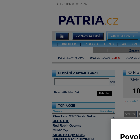
ČTVRTEK 06.08.2026
Detail akcie
Orkla online
ZPRAVODAJSTVÍ
AKCIE & FONDY
|
PŘEHLED
|
INDEXY A FUTURES
|
AKCIE ONLI
|
|
Online
Historie
Zprávy
PX
2 769,04
0,00%
DAX
26 126,30
-0,29%
NDQ
26 3
Orkla
HLEDÁNÍ V DETAILU AKCIÍ
Závěr 
select
10
Pokročilé hledání
Odeslat
R
- Real-Tim
TOP AKCIE
Název
Návštěvy
Online
Xtrackers MSCI World Value
5
UCITS ETF
Horké
Red Robin Gourmt
23
GEMZ Crp
7
Povol
Sp US Ps Eqty GBTC
1
ISHARES MSCI AUSTRALIA