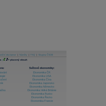
stiční disclaimer
|
Náměty
|
FAQ
|
Skupina ČSOB
a
|
=
placený obsah
ora:
Světové ekonomiky:
tování
Ekonomika ČR
tegie
Ekonomika USA
ručení
Ekonomika Čína
ník
Ekonomika Japonsko
Ekonomika Německo
lačka
Ekonomika Velká Británie
Ekonomika Rusko
Ekonomika Řecko
Ekonomika Francie