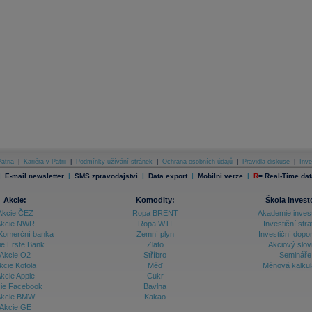
atria
|
Kariéra v Patrii
|
Podmínky užívání stránek
|
Ochrana osobních údajů
|
Pravidla diskuse
|
Inve
|
|
|
|
|
E-mail newsletter
SMS zpravodajství
Data export
Mobilní verze
R
=
Real-Time dat
Akcie:
Komodity:
Škola invest
Akcie ČEZ
Ropa BRENT
Akademie inves
kcie NWR
Ropa WTI
Investiční stra
Komerční banka
Zemní plyn
Investiční dopo
ie Erste Bank
Zlato
Akciový slov
Akcie O2
Stříbro
Semináře
kcie Kofola
Měď
Měnová kalku
kcie Apple
Cukr
ie Facebook
Bavlna
kcie BMW
Kakao
Akcie GE