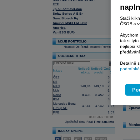
38
ETF
napl
Jp All Act USD-Acc
4
Softw Series A-E Br
4
Stačí klik
Sana Biotech Rg
8
ČSOB a vy
Amundi MSCI EM Latin
17
America
Van ESG EUR-
6
Abychom V
tak si ty
MOJE PORTFOLIO
nejlepší k
Nastavit
Oblíbené
, nastavit
Portfolio
předávání
OBLÍBENÉ TITULY
Detailně 
select
podmínkác
Nejlepší
Nejlepší
Změna
Název
nákup
prodej
(%)
ČEZ
0,00
KB
0,00
PKN
149,04
149,18
2,18
Pou
Msft
-1,09
Nokia
8,438
8,452
-2,38
IBM
0,33
Mercedes-Benz
47,41
47,42
-1,97
Zpravo
Group AG
PFE
1,57
06.08.2026 8:00:01
Zpožděná data,
Real-Time data info
Monito
INDEXY ONLINE
PX
BUX
WIG
DAX
Nasdaq