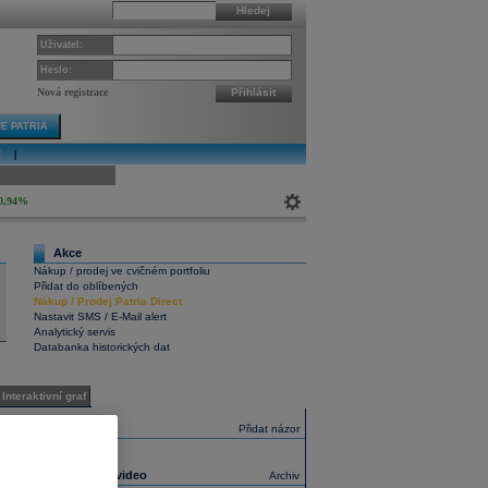
Hledej
Uživatel:
Heslo:
Nová registrace
Přihlásit
E PATRIA
E
|
ivní graf
0,94%
Akce
6
Nákup / prodej ve cvičném portfoliu
Přidat do oblíbených
Nákup
/
Prodej
Patria Direct
Nastavit SMS / E-Mail alert
Analytický servis
Databanka historických dat
Interaktivní graf
Názory
Přidat názor
Nejnovější video
Archiv