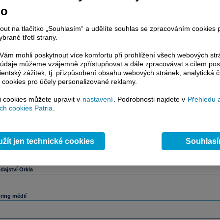
no
nout na tlačítko „Souhlasím“ a udělíte souhlas se zpracováním cookies 
brané třetí strany.
ám mohli poskytnout více komfortu při prohlížení všech webových st
to údaje můžeme vzájemně zpřístupňovat a dále zpracovávat s cílem pos
lientský zážitek, tj. přizpůsobení obsahu webových stránek, analytická č
 cookies pro účely personalizované reklamy.
si cookies můžete upravit v
nastavení
. Podrobnosti najdete v
Přehledu 
h cookies Patria
.
žít jen technické cookies
Souhlas
dajství Orkla
ring médií