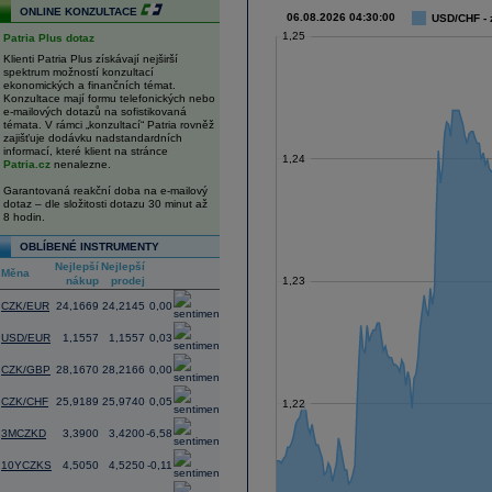
ONLINE KONZULTACE
06.08.2026 04:30:00
USD/CHF - 
1,25
Patria Plus dotaz
Klienti Patria Plus získávají nejširší
spektrum možností konzultací
ekonomických a finančních témat.
Konzultace mají formu telefonických nebo
e-mailových dotazů na sofistikovaná
témata. V rámci „konzultací“ Patria rovněž
zajišťuje dodávku nadstandardních
informací, které klient na stránce
1,24
Patria.cz
nenalezne.
Garantovaná reakční doba na e-mailový
dotaz – dle složitosti dotazu 30 minut až
8 hodin.
OBLÍBENÉ INSTRUMENTY
Nejlepší
Nejlepší
Změna
Měna
nákup
prodej
(%)
1,23
CZK/EUR
24,1669
24,2145
0,00
USD/EUR
1,1557
1,1557
0,03
CZK/GBP
28,1670
28,2166
0,00
CZK/CHF
25,9189
25,9740
0,05
1,22
3MCZKD
3,3900
3,4200
-6,58
10YCZKS
4,5050
4,5250
-0,11