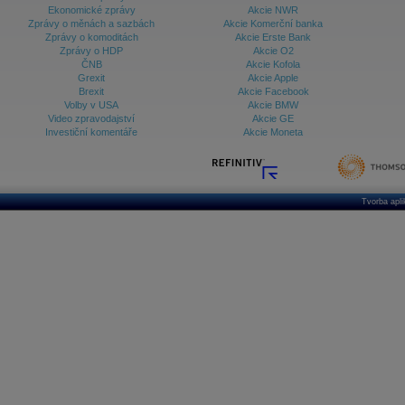
Ekonomické zprávy
Akcie NWR
Zprávy o měnách a sazbách
Akcie Komerční banka
Zprávy o komoditách
Akcie Erste Bank
Zprávy o HDP
Akcie O2
ČNB
Akcie Kofola
Grexit
Akcie Apple
Brexit
Akcie Facebook
Volby v USA
Akcie BMW
Video zpravodajství
Akcie GE
Investiční komentáře
Akcie Moneta
Tvorba apl