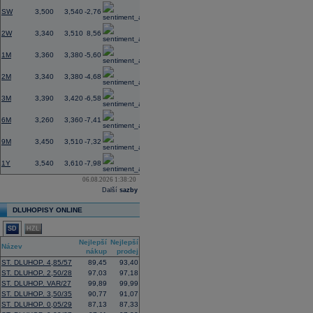
SW
3,500
3,540
-2,76
2W
3,340
3,510
8,56
1M
3,360
3,380
-5,60
2M
3,340
3,380
-4,68
3M
3,390
3,420
-6,58
6M
3,260
3,360
-7,41
9M
3,450
3,510
-7,32
1Y
3,540
3,610
-7,98
06.08.2026 1:38:20
Další
sazby
DLUHOPISY ONLINE
SD
HZL
Nejlepší
Nejlepší
Název
nákup
prodej
ST. DLUHOP. 4,85/57
89,45
93,40
ST. DLUHOP. 2,50/28
97,03
97,18
ST. DLUHOP. VAR/27
99,89
99,99
ST. DLUHOP. 3,50/35
90,77
91,07
ST. DLUHOP. 0,05/29
87,13
87,33