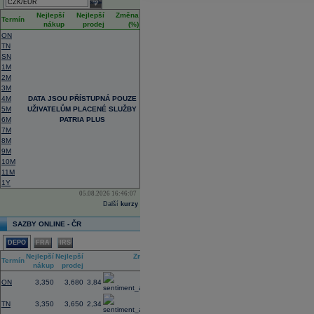
select
Nejlepší
Nejlepší
Změna
Termín
nákup
prodej
(%)
ON
TN
SN
1M
2M
3M
4M
DATA JSOU PŘÍSTUPNÁ POUZE
5M
UŽIVATELŮM PLACENÉ SLUŽBY
6M
PATRIA PLUS
7M
8M
9M
10M
11M
1Y
05.08.2026 16:46:07
Další
kurzy
SAZBY ONLINE - ČR
DEPO
FRA
IRS
Nejlepší
Nejlepší
Změna
Termín
nákup
prodej
(%)
ON
3,350
3,680
3,84
TN
3,350
3,650
2,34