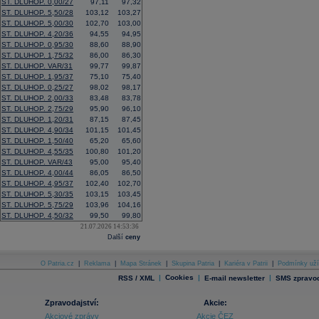
ST. DLUHOP. 0,00/27
97,11
97,32
ST. DLUHOP. 5,50/28
103,12
103,27
ST. DLUHOP. 5,00/30
102,70
103,00
ST. DLUHOP. 4,20/36
94,55
94,95
ST. DLUHOP. 0,95/30
88,60
88,90
ST. DLUHOP. 1,75/32
86,00
86,30
ST. DLUHOP. VAR/31
99,77
99,87
ST. DLUHOP. 1,95/37
75,10
75,40
ST. DLUHOP. 0,25/27
98,02
98,17
ST. DLUHOP. 2,00/33
83,48
83,78
ST. DLUHOP. 2,75/29
95,90
96,10
ST. DLUHOP. 1,20/31
87,15
87,45
ST. DLUHOP. 4,90/34
101,15
101,45
ST. DLUHOP. 1,50/40
65,20
65,60
ST. DLUHOP. 4,55/35
100,80
101,20
ST. DLUHOP. VAR/43
95,00
95,40
ST. DLUHOP. 4,00/44
86,05
86,50
ST. DLUHOP. 4,95/37
102,40
102,70
ST. DLUHOP. 5,30/35
103,15
103,45
ST. DLUHOP. 5,75/29
103,96
104,16
ST. DLUHOP. 4,50/32
99,50
99,80
21.07.2026 14:53:36
Další
ceny
O Patria.cz
|
Reklama
|
Mapa Stránek
|
Skupina Patria
|
Kariéra v Patrii
|
Podmínky uží
|
Cookies
|
|
RSS / XML
E-mail newsletter
SMS zpravod
Zpravodajství:
Akcie:
Akciové zprávy
Akcie ČEZ