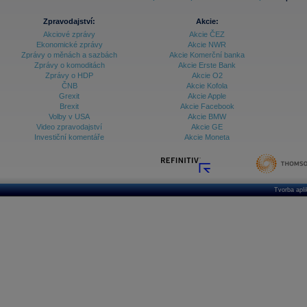
Zpravodajství:
Akcie:
Akciové zprávy
Akcie ČEZ
Ekonomické zprávy
Akcie NWR
Zprávy o měnách a sazbách
Akcie Komerční banka
Zprávy o komoditách
Akcie Erste Bank
Zprávy o HDP
Akcie O2
ČNB
Akcie Kofola
Grexit
Akcie Apple
Brexit
Akcie Facebook
Volby v USA
Akcie BMW
Video zpravodajství
Akcie GE
Investiční komentáře
Akcie Moneta
Tvorba apl