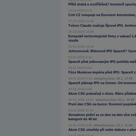
Příliš drahá a roztříštěná? Investoři zpoch
13.04.2026 9:19
Colt CZ vstupuje na Euronext Amsterdam,
27.03.2026 10:24
Tvůrce Claude zvažuje říjnové IPO. Anthro
25.03.2026 14:05
Evropské technologické firmy s valuací 1,4
studie
26.02.2026 15:59
Johnsonová: Bilionové IPO SpaceX? Vysok
03.02.2026 9:22
SpaceX před plánovaným IPO pohltila dalš
30.01.2026 9:04
Fúze Muskova impéria před IPO: SpaceX zv
28.01.2026 9:19,
aktualizováno: 28.1. 17:59
SpaceX plánuje IPO na červen. Od investorů
26.01.2026 9:36
Akcie CSG pokračují v růstu. Ráno přidáv
23.01.2026 19:02,
aktualizováno: 23.1. 19:25
První den CSG na burze: Enormní poptávka
23.01.2026 11:22
Strnadovo jmění se ze dne na den více než
kategorii do 40 let
23.01.2026 9:28,
aktualizováno: 23.1. 11:04
Akcie CSG otevřely při svém debutu v plus
22.01.2026 17:40