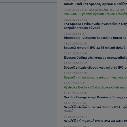
Arnott: Obří IPO SpaceX, OpenAI a dalších 
08.06.2026 16:29,
aktualizováno: 8.6. 16:29
PODCAST Týdenní výhled: Trojice problémů
05.06.2026 14:41
IPO SpaceX zavírá dveře investorům z Čín
bezpečnostních důvodů
04.06.2026 8:27
Bloomberg: Vstupem SpaceX na burzu se 
03.06.2026 10:05
SpaceX: rekordní IPO za 75 miliard dolarů
01.06.2026 14:01
Eisman: Jediná věc, která by ospravedlnil
29.05.2026 14:45
SpaceX snižuje cílovou valuaci před IPO 
21.05.2026 10:30
SpaceX míří na burzu s rekordní valuací, o
21.05.2026 8:41
Výsledky Nvidie či Coltu, SpaceX míří na 
18.05.2026 14:34
NextEra Energy koupí Dominion Energy za 
14.05.2026 9:14
Největší letošní burzovní debut v USA: vý
dolarů
16.04.2026 14:15
Největší průmyslové IPO v USA od roku 19
14.04.2026 9:48