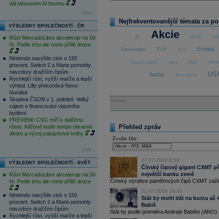
dál tahounem AI boomu
procent na celkem 48 miliard
korun
. 
analytiků hlavně příznivá makroekono
více...
se zvedl i o investiční produkty a hy
Nejfrekventovanější témata za p
15:28
Výstavba bytů v České republice v p
VÝSLEDKY SPOLEČNOSTÍ - ČR
maximum z roku 2022. Růst výstavby
Akcie
AI
zdlouhavého povolovacího řízení, kte
Růst MercadoLibre akceleruje na 50
BCPP
CAC
nicméně podle nich očekávat nelze
(
%. Podle trhu ale roste příliš draze
Evropa
Ekonomika
EUR
Euro
14:30
ČNB drží úrokovou sazbu na 3,75
Nintendo navýšilo zisk o 150
14:11
Bourání vyhořelé výškové budovy v 
Komerční Banka
Libra
Měny
Monet
procent. Switch 2 a Mario pomohly
začít odpoledne. Dnes dopoledne si zn
navzdory dražším čipům
převzala demoliční firma (ČTK)
US
Sazby
Stock Spirits
Rychlejší růst, vyšší marže a lepší
13:58
V čele aktuálního pořadí v žebříčku 
výhled. Lilly překonává Novo
jménem Karel Kovář. Nárůst popularit
Nordisk
skateboardista a fitness influencer 
poprvé. Kovy zaujímal první místo v 
Skupina ČSOB v 1. pololetí: Velký
Reklama
ho nečekaně vystřídala Domi Alagia 
zájem o financování vlastního
bydlení
13:31
Jindřichohradecká likérka Fruko-Schul
hospodařila se ztrátou 10,6 milionu
k
PREVIEW: CSG míří k dalšímu
milionu
korun
. Firma loni vyměnila ve
Přehled zpráv
růstu. Klíčové bude tempo obranné
který se dříve zaměřoval na východn
divize a vývoj zakázkové knihy
Zvolte filtr
12:10
Operátor T-Mobile zvýšil v prvním pol
korun
. Tržby vzrostly o 3,6 procenta
více...
vzrostl o 0,7 procenta na 6,621 milio
11:17
Rozdílný přístup k umělé inteligenci 
27.07.2026 8:58
VÝSLEDKY SPOLEČNOSTÍ - SVĚT
pomáhá učit se rychleji, další ji neum
Čínský čipový gigant CXMT při
ze vzdělávací organizace Junior Ach
největší banku země
Růst MercadoLibre akceleruje na 50
vznikají z toho, jaké podmínky k využ
Čínský výrobce paměťových čipů CXMT zažil j
%. Podle trhu ale roste příliš draze
10:52
Kvůli nedostatku srážek je téměř ve 
22.07.2026 18:10
Nejhorší je situace v rovinatých obl
Nintendo navýšilo zisk o 150
Stát by mohl dát na burzu až 4
10:16
Prodejce stavebnin DEK prodá franco
procent. Switch 2 a Mario pomohly
Babiš
se zaměřuje například na výrobu př
navzdory dražším čipům
Stát by podle premiéra Andreje Babiše (ANO) 
konce roku 2026, transakci ještě mus
Rychlejší růst, vyšší marže a lepší