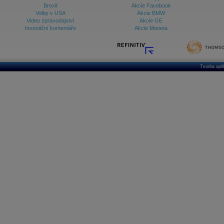
Brexit
Akcie Facebook
Volby v USA
Akcie BMW
Video zpravodajství
Akcie GE
Investiční komentáře
Akcie Moneta
Tvorba apl