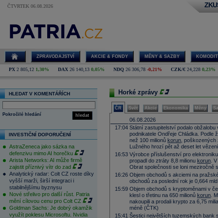
ZKU
ČTVRTEK 06.08.2026
Ekonomické
zpravodajství,
finanční trhy,
burza, cenné
papíry,
ZPRAVODAJSTVÍ
AKCIE & FONDY
MĚNY & SAZBY
KOMODIT
investice
PX
2 805,12
1,30%
DAX
26 140,13
0,05%
NDQ
26 306,78
-0,21%
CZK/€
24,228
0,23%
Horké zprávy
HLEDAT V KOMENTÁŘÍCH
ČR
Svět
Akcie
Ekonomika
Měny
S
Pokročilé hledání
hledat
06.08.2026
17:04
Státní zastupitelství podalo obžalobu
podnikatele Ondřeje Chládka. Podle ža
INVESTIČNÍ DOPORUČENÍ
než 100 milionů
korun
, poškozených 
AstraZeneca jako sázka na
Lužného hrozí pět až deset let vězen
defenzivu mimo AI horečku
16:53
Výrobce příslušenství pro elektroni
Arista Networks: AI může firmě
propadl do ztráty 8,8 milionu
korun
. V
zajistit příznivý vítr do zad
Obrat společnosti se loni meziročně s
Analytický radar: Colt CZ roste díky
16:26
Objem obchodů s akciemi na pražské
vyšší marži, širší integraci i
obchodů za poslední rok je 0,664 mld
stabilnějšímu byznysu
15:59
Objem obchodů s kryptoměnami v če
Nové střelivo pro další růst. Patria
klesl o třetinu na 650 milionů
korun
. 
mění cílovou cenu pro Colt CZ
nakoupili a prodali krypto za 6,75 mil
Goldman Sachs: Je dobrý okamžik
méně (ČTK)
využít poklesu Microsoftu. Nvidia
15:41
Šestici největších tuzemských bank st