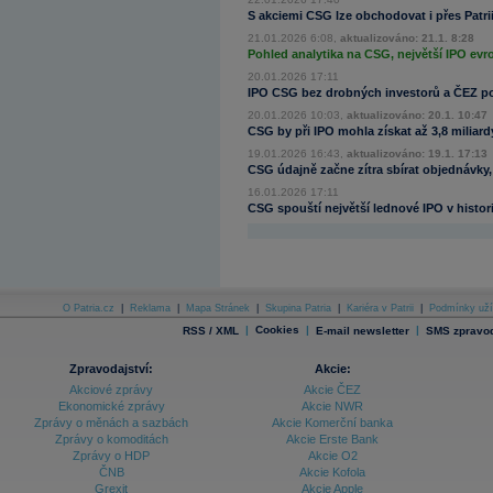
S akciemi CSG lze obchodovat i přes Patri
21.01.2026 6:08,
aktualizováno: 21.1. 8:28
Pohled analytika na CSG, největší IPO e
20.01.2026 17:11
IPO CSG bez drobných investorů a ČEZ po
20.01.2026 10:03,
aktualizováno: 20.1. 10:47
CSG by při IPO mohla získat až 3,8 miliar
19.01.2026 16:43,
aktualizováno: 19.1. 17:13
CSG údajně začne zítra sbírat objednávky
16.01.2026 17:11
CSG spouští největší lednové IPO v histor
O Patria.cz
|
Reklama
|
Mapa Stránek
|
Skupina Patria
|
Kariéra v Patrii
|
Podmínky uží
|
Cookies
|
|
RSS / XML
E-mail newsletter
SMS zpravod
Zpravodajství:
Akcie:
Akciové zprávy
Akcie ČEZ
Ekonomické zprávy
Akcie NWR
Zprávy o měnách a sazbách
Akcie Komerční banka
Zprávy o komoditách
Akcie Erste Bank
Zprávy o HDP
Akcie O2
ČNB
Akcie Kofola
Grexit
Akcie Apple