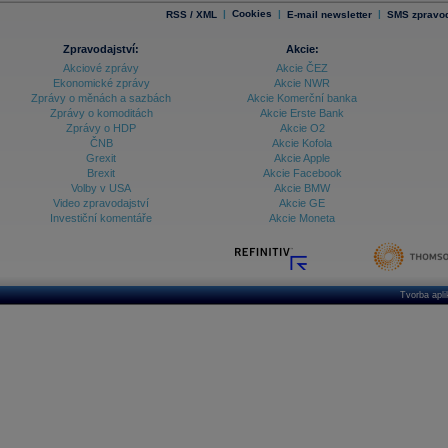
|
Cookies
|
|
RSS / XML
E-mail newsletter
SMS zpravod
Zpravodajství:
Akcie:
Akciové zprávy
Akcie ČEZ
Ekonomické zprávy
Akcie NWR
Zprávy o měnách a sazbách
Akcie Komerční banka
Zprávy o komoditách
Akcie Erste Bank
Zprávy o HDP
Akcie O2
ČNB
Akcie Kofola
Grexit
Akcie Apple
Brexit
Akcie Facebook
Volby v USA
Akcie BMW
Video zpravodajství
Akcie GE
Investiční komentáře
Akcie Moneta
Tvorba apl