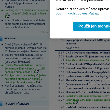
analytická činnost a předávání coo
výhled. Lilly překonává Novo
Nordisk
Detailně si cookies můžete upravit
Booking ukázal odolnost cestovního
Aktuální komentáře
podmínkách cookies Patria
.
trhu. Investoři přešli i slabší výhled
07.08.2026
Novo Nordisk překonal očekávání,
11:00
Perly týdne: Zlato nahoru a SpaceX 
akcie přesto klesají. Investoři řeší
10:30
Hlavní akcionář Volkswagenu je ve z
Použít jen techn
marže a budoucí růst
8:51
Výsledky oznámily CSG a Gen Digital
více...
8:47
Rozbřesk: Koruna po holubičím přek
8:14
CSG výrazně překonala odhady. Obran
IPO, M&A
5:50
Srpen přeje dividendám. CNBC vybírá
výnosem
Čínský čipový gigant CXMT při
burzovním debutu vystřelil přes 500
06.08.2026
%. Překonal i největší banku země
15:57
ČNB ve vyčkávacím režimu, zvýšení s
Stát by mohl dát na burzu až 40
15:31
Zásoby plynu v EU jsou pro toto obdo
procent akcií pražského letiště v
14:47
Růst MercadoLibre akceleruje na 50 %
roce 2028, řekl Babiš
14:37
Bankovní rada ČNB podle očekávání 
Čínský Moonshot AI míří na burzu.
13:32
Nintendo navýšilo zisk o 150 procen
Jeho model Kimi K3 znovu rozvířil
debatu o budoucnosti AI
13:19
Goldman Sachs vidí v Evropě přehlíže
SK Hynix míří na Nasdaq. O jeden z
11:59
Rychlejší růst, vyšší marže a lepší v
největších burzovních debutů v
11:40
Meziroční růst stavební výroby v ČR
historii je obrovský zájem
11:37
Zahraniční obchod ČR v červnu skonč
Nová vlna mega IPO hýbe trhy.
11:35
Český průmysl zakončil druhé čtvrtlet
Rychlé zařazování do indexů
11:29
Skupina ČSOB v 1. pololetí: Velký zá
přináší šance i rizika
11:26
Paměťový sektor je brzda pro techy,
více...
10:27
PREVIEW: CSG míří k dalšímu růstu.
knihy
TÝDENNÍ PŘEHLEDY
8:43
Rozbřesk: Inflace v červenci mírně v