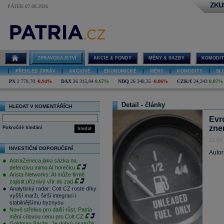
ZKU
PÁTEK 07.08.2026
ZPRAVODAJSTVÍ
AKCIE & FONDY
MĚNY & SAZBY
KOMODIT
|
PŘEHLED ZPRÁV
|
AKCIOVÉ
|
EKONOMICKÉ
|
MĚNY
|
KOMODITY
|
SL
PX
2 778,70
-0,94%
DAX
26 315,04
0,67%
NDQ
26 348,35
-0,06%
CZK/€
24,243
0,07%
Detail - články
HLEDAT V KOMENTÁŘÍCH
Evr
zne
Pokročilé hledání
hledat
21.04
INVESTIČNÍ DOPORUČENÍ
Autor
AstraZeneca jako sázka na
defenzivu mimo AI horečku
Arista Networks: AI může firmě
zajistit příznivý vítr do zad
Analytický radar: Colt CZ roste díky
vyšší marži, širší integraci i
stabilnějšímu byznysu
Nové střelivo pro další růst. Patria
mění cílovou cenu pro Colt CZ
Goldman Sachs: Je dobrý okamžik