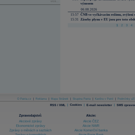
více...
výnosem
06.08.2026
15:57
ČNB ve vyčkávacím režimu, zvýšení s
15:31
Zásoby plynu v EU jsou pro toto obdo
1
2
3
4
O Patria.cz
|
Reklama
|
Mapa Stránek
|
Skupina Patria
|
Kariéra v Patrii
|
Podmínky uží
|
Cookies
|
|
RSS / XML
E-mail newsletter
SMS zpravod
Zpravodajství:
Akcie:
Akciové zprávy
Akcie ČEZ
Ekonomické zprávy
Akcie NWR
Zprávy o měnách a sazbách
Akcie Komerční banka
Zprávy o komoditách
Akcie Erste Bank