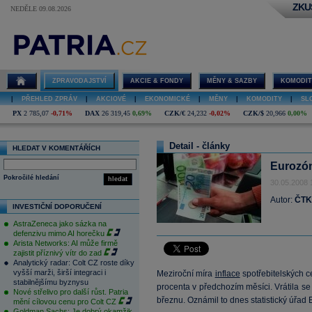
ZKU
NEDĚLE 09.08.2026
ZPRAVODAJSTVÍ
AKCIE & FONDY
MĚNY & SAZBY
KOMODIT
|
PŘEHLED ZPRÁV
|
AKCIOVÉ
|
EKONOMICKÉ
|
MĚNY
|
KOMODITY
|
SL
PX
2 785,07
-0,71%
DAX
26 319,45
0,69%
CZK/€
24,232
-0,02%
CZK/$
20,966
0,00%
Detail - články
HLEDAT V KOMENTÁŘÍCH
Eurozón
Pokročilé hledání
hledat
30.05.2008 
Autor:
ČTK
INVESTIČNÍ DOPORUČENÍ
AstraZeneca jako sázka na
defenzivu mimo AI horečku
Arista Networks: AI může firmě
zajistit příznivý vítr do zad
Analytický radar: Colt CZ roste díky
vyšší marži, širší integraci i
Meziroční míra
inflace
spotřebitelských c
stabilnějšímu byznysu
procenta v předchozím měsíci. Vrátila se
Nové střelivo pro další růst. Patria
březnu. Oznámil to dnes statistický úřad
mění cílovou cenu pro Colt CZ
Goldman Sachs: Je dobrý okamžik