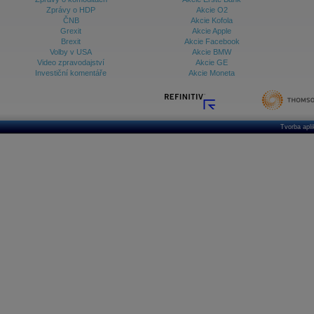
Zprávy o HDP
Akcie O2
ČNB
Akcie Kofola
Grexit
Akcie Apple
Brexit
Akcie Facebook
Volby v USA
Akcie BMW
Video zpravodajství
Akcie GE
Investiční komentáře
Akcie Moneta
Tvorba apl