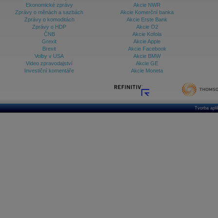
Ekonomické zprávy
Akcie NWR
Zprávy o měnách a sazbách
Akcie Komerční banka
Zprávy o komoditách
Akcie Erste Bank
Zprávy o HDP
Akcie O2
ČNB
Akcie Kofola
Grexit
Akcie Apple
Brexit
Akcie Facebook
Volby v USA
Akcie BMW
Video zpravodajství
Akcie GE
Investiční komentáře
Akcie Moneta
Tvorba apl