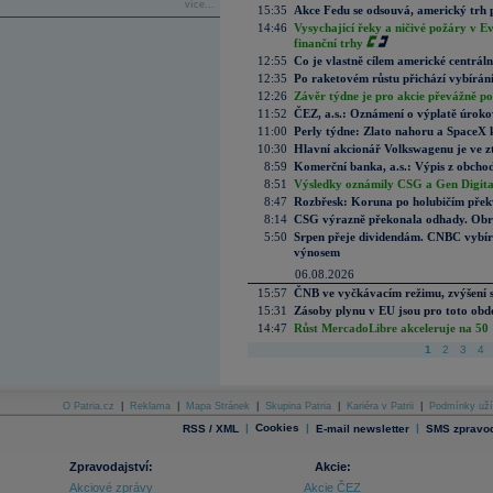
více...
15:35
Akce Fedu se odsouvá, americký trh 
14:46
Vysychající řeky a ničivé požáry v E
finanční trhy
12:55
Co je vlastně cílem americké centrál
12:35
Po raketovém růstu přichází vybírán
12:26
Závěr týdne je pro akcie převážně po
11:52
ČEZ, a.s.: Oznámení o výplatě úrok
11:00
Perly týdne: Zlato nahoru a SpaceX 
10:30
Hlavní akcionář Volkswagenu je ve z
8:59
Komerční banka, a.s.: Výpis z obchod
8:51
Výsledky oznámily CSG a Gen Digital
8:47
Rozbřesk: Koruna po holubičím přek
8:14
CSG výrazně překonala odhady. Obran
5:50
Srpen přeje dividendám. CNBC vybírá
výnosem
06.08.2026
15:57
ČNB ve vyčkávacím režimu, zvýšení s
15:31
Zásoby plynu v EU jsou pro toto obdo
14:47
Růst MercadoLibre akceleruje na 50 %
1
2
3
4
O Patria.cz
|
Reklama
|
Mapa Stránek
|
Skupina Patria
|
Kariéra v Patrii
|
Podmínky uží
|
Cookies
|
|
RSS / XML
E-mail newsletter
SMS zpravod
Zpravodajství:
Akcie:
Akciové zprávy
Akcie ČEZ