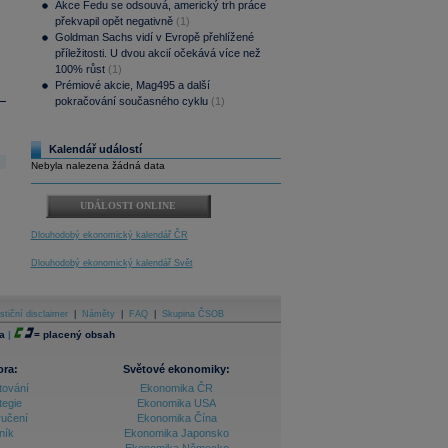
Akce Fedu se odsouvá, americký trh práce
překvapil opět negativně
(1)
Goldman Sachs vidí v Evropě přehlížené
příležitosti. U dvou akcií očekává více než
100% růst
(1)
Prémiové akcie, Mag495 a další
pokračování současného cyklu
(1)
Kalendář událostí
Nebyla nalezena žádná data
UDÁLOSTI ONLINE
Dlouhodobý ekonomický kalendář ČR
Dlouhodobý ekonomický kalendář Svět
stiční disclaimer
|
Náměty
|
FAQ
|
Skupina ČSOB
a
|
=
placený obsah
ora:
Světové ekonomiky:
tování
Ekonomika ČR
tegie
Ekonomika USA
ručení
Ekonomika Čína
ník
Ekonomika Japonsko