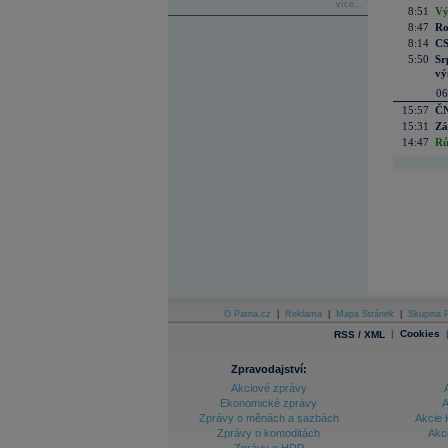
více...
8:51
Vý
8:47
Ro
8:14
CS
5:50
Sr
vý
06
15:57
ČN
15:31
Zá
14:47
Rů
O Patria.cz
|
Reklama
|
Mapa Stránek
|
Skupina P
|
Cookies
RSS / XML
Zpravodajství:
Akciové zprávy
Ekonomické zprávy
A
Zprávy o měnách a sazbách
Akcie 
Zprávy o komoditách
Akc