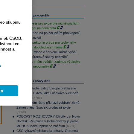
Související komentáře
pro skupinu
Závěr týdne je pro akcie převážně pozitivní
při vyčkávání na nová data
Rozbřesk: Koruna po holubičím překvapení
ránek ČSOB,
ČNB v defenzivě
Paměťový sektor je brzda pro techy, trhy
kytnout co
jsou na tom dopoledne smíšeně
innost a
Rozbřesk: Inflace v červenci mírně vyšší,
ČNB dnes úrokové sazby nezmění
Geopolitika trhům svědčí, zatímco výsledky
a
sentimentu nepomohly
Nejčtenější zprávy dne
Goldman Sachs vidí v Evropě přehlížené
ím
příležitosti. U dvou akcií očekává více než
100% růst
(878x)
Po raketovém růstu přichází vybírání zisků.
Zaměstnanci SpaceX prodávají akcie
(866x)
PODCAST ROZHOVORY: Eli Lilly vs. Novo
Nordisk. Revoluce v léčbě obezity je podle
MUDr. Kunové teprve na začátku
(636x)
CSG výrazně překonala odhady. Obranná