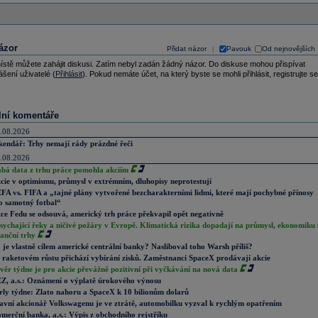
ázor
Přidat názor
Pavouk
Od nejnovějších
|
ístě můžete zahájit diskusi. Zatím nebyl zadán žádný názor. Do diskuse mohou přispívat
ášení uživatelé (
Přihlásit
). Pokud nemáte účet, na který byste se mohli přihlásit, registrujte se
lní komentáře
.08.2026
kendář: Trhy nemají rády prázdné řeči
.08.2026
abá data z trhu práce pomohla akciím
cie v optimismu, průmysl v extrémním, dluhopisy neprotestují
FA vs. FIFA a „tajné plány vytvořené bezcharakterními lidmi, které mají pochybné přínosy
o samotný fotbal“
ce Fedu se odsouvá, americký trh práce překvapil opět negativně
sychající řeky a ničivé požáry v Evropě. Klimatická rizika dopadají na průmysl, ekonomiku 
nanční trhy
 je vlastně cílem americké centrální banky? Nasliboval toho Warsh příliš?
 raketovém růstu přichází vybírání zisků. Zaměstnanci SpaceX prodávají akcie
věr týdne je pro akcie převážně pozitivní při vyčkávání na nová data
Z, a.s.: Oznámení o výplatě úrokového výnosu
rly týdne: Zlato nahoru a SpaceX k 10 bilionům dolarů
avní akcionář Volkswagenu je ve ztrátě, automobilku vyzval k rychlým opatřením
merční banka, a.s.: Výpis z obchodního rejstříku