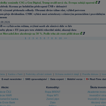
sledky oznámily CSG a Gen Digital, Trump uvalil nová cla. Evropa zahájí opatrně
zbřesk: Koruna po holubičím překvapení ČNB v defenzivě
G výrazně překonala odhady. Obranná divize táhne růst, výhled potvrzen
pen přeje dividendám. CNBC vybírá mezi aristokraty s růstovým potenciálem i pravidelným
nosem
.08.2026
B ve vyčkávacím režimu, zvýšení sazeb ale zůstává dále ve hře
soby plynu v EU jsou pro toto období rekordně nízké, ukazují data
st MercadoLibre akceleruje na 50 %. Podle trhu ale roste příliš draze
1
2
3
4
5
6
7
8
9
10
>>
atria
|
Kariéra v Patrii
|
Podmínky užívání stránek
|
Ochrana osobních údajů
|
Pravidla diskuse
|
Inve
|
|
|
|
|
E-mail newsletter
SMS zpravodajství
Data export
Mobilní verze
R
=
Real-Time dat
Akcie:
Komodity:
Škola invest
Akcie ČEZ
Ropa BRENT
Akademie inves
kcie NWR
Ropa WTI
Investiční stra
Komerční banka
Zemní plyn
Investiční dopo
ie Erste Bank
Zlato
Akciový slov