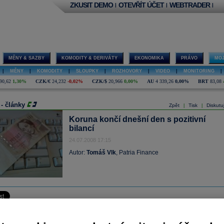
ZKUSIT DEMO
OTEVŘÍT ÚČET
WEBTRADER
|
|
|
MĚNY & SAZBY
KOMODITY & DERIVÁTY
EKONOMIKA
PRÁVO
MOJ
|
MĚNY
|
KOMODITY
|
SLOUPKY
|
ROZHOVORY
|
VIDEO
|
MONITORING
|
90,62
1,30%
CZK/€
24,232
-0,02%
CZK/$
20,966
0,00%
AU
4 339,26
0,00%
BRT
83,08
 - články
Zpět
Tisk
Diskutu
|
|
Koruna končí dnešní den s pozitivní
bilancí
24.07.2008 17:15
Autor:
Tomáš Vlk
, Patria Finance
n přinesl koruně částečnou korekci předchozího pádu. Kurz se posunul na 23,68
když během dne ale sahal až na 23,50. Významné posílení sledujeme i na zlotém