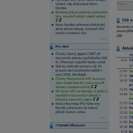
výhled. Lilly překonává Novo
Reklama
Nordisk
Booking ukázal odolnost cestovního
trhu. Investoři přešli i slabší výhled
Váš n
Novo Nordisk překonal očekávání,
Na tomto m
akcie přesto klesají. Investoři řeší
pouze přihl
marže a budoucí růst
zde
.
více...
IPO, M&A
Aktuá
Čínský čipový gigant CXMT při
08
burzovním debutu vystřelil přes 500
8:41
Ví
%. Překonal i největší banku země
07
Stát by mohl dát na burzu až 40
procent akcií pražského letiště v
22:05
Sl
roce 2028, řekl Babiš
17:51
Ak
Čínský Moonshot AI míří na burzu.
16:20
UE
Jeho model Kimi K3 znovu rozvířil
pr
debatu o budoucnosti AI
15:35
Ak
SK Hynix míří na Nasdaq. O jeden z
14:46
Vy
největších burzovních debutů v
fi
historii je obrovský zájem
12:55
Co
Nová vlna mega IPO hýbe trhy.
Rychlé zařazování do indexů
12:35
Po
přináší šance i rizika
12:26
Zá
11:52
ČE
více...
11:00
Pe
TÝDENNÍ PŘEHLEDY
10:30
Hl
8:59
Ko