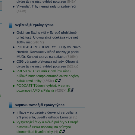
divize táhne růst, výhled potvrzen
(543x)
Víkendář: Trhy nemají rády prázdné řeči
(474x)
Nejčtenější zprávy týdne
Goldman Sachs vidí v Evropě přehlížené
příležitosti. U dvou akcií očekává více než
100% růst
(9107x)
PODCAST ROZHOVORY: Eli Lilly vs. Novo
Nordisk. Revoluce v léčbě obezity je podle
MUDr. Kunové teprve na začátku
(7169x)
CSG výrazně překonala odhady. Obranná
divize táhne růst, výhled potvrzen
(5217x)
PREVIEW: CSG míří k dalšímu růstu.
Klíčové bude tempo obranné divize a vývoj
zakázkové knihy
(4363x)
PODCAST Týdenní výhled: V centru
pozornosti AMD a Palantir
(4207x)
i
Nejdiskutovanější zprávy týdne
Inflace v eurozóně v červenci vzrostla na
2,9 procenta, uvedl v odhadu Eurostat
(5)
Vysychající řeky a ničivé požáry v Evropě.
Klimatická rizika dopadají na průmysl,
ekonomiku i finanční trhy
(4)