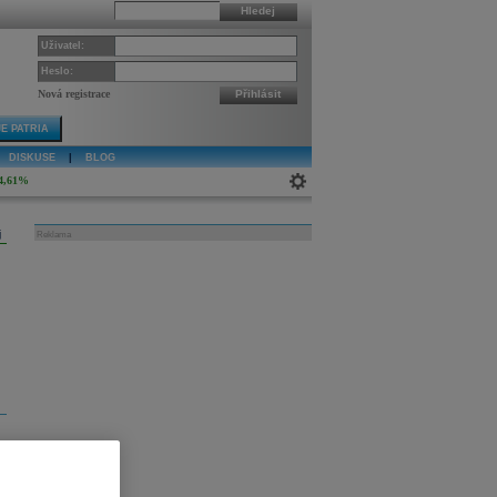
Hledej
Uživatel:
Heslo:
Nová registrace
Přihlásit
E PATRIA
DISKUSE
|
BLOG
4,61%
j
Reklama