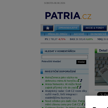
SOBOTA 08.08.2026
ZPRAVODAJSTVÍ
AKCIE & FONDY
|
PŘEHLED ZPRÁV
|
AKCIOVÉ
|
EKONOMICKÉ
PX
2 785,07
-0,71%
DAX
26 319,45
0,69%
NDQ
26 6
Detail
HLEDAT V KOMENTÁŘÍCH
Pokročilé hledání
hledat
INVESTIČNÍ DOPORUČENÍ
AstraZeneca jako sázka na
defenzivu mimo AI horečku
Arista Networks: AI může firmě
zajistit příznivý vítr do zad
Analytický radar: Colt CZ roste díky
vyšší marži, širší integraci i
stabilnějšímu byznysu
Dnešní de
Nové střelivo pro další růst. Patria
mění cílovou cenu pro Colt CZ
CZK/EUR, 
Goldman Sachs: Je dobrý okamžik