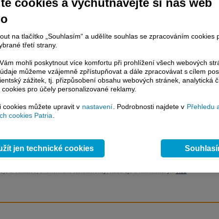
te cookies a vychutnávejte si náš web
no
nout na tlačítko „Souhlasím“ a udělíte souhlas se zpracováním cookies 
račování článku je dostupné jen klientům placených služeb
Patria Plus
/
brané třetí strany.
estor Plus
případně uživatelům platformy
Patria Direct
. Pokud jste klientem
hto služeb, potom je nutné se
Přihlásit
.
ám mohli poskytnout více komfortu při prohlížení všech webových st
to údaje můžeme vzájemně zpřístupňovat a dále zpracovávat s cílem pos
ámci placeného informačního servisu získáte
lientský zážitek, tj. přizpůsobení obsahu webových stránek, analytická č
řístup ke
kompletnímu zpravodajství
 cookies pro účely personalizované reklamy.
.patria.cz bez jakýchkoliv omezení. Veškeré
si cookies můžete upravit v
rávy, komentáře a horké zprávy jsou
nastavení
. Podrobnosti najdete v
Přehledu 
h cookies Patria
.
brazovány terminálovou metodou (bez nutnosti obnovovat stránku) bez
ždění a v plné verzi.
en zpravodajství, ale i další služby získáte v Patria Plus / Investor Plus -
sms
žít jen technické cookies
Souhlas
e-mailové
zpravodajství,
data
z finančních trhů v reálném čase, kompletní
lytický servis
, rozsáhlé
databáze
časových řad ke stažení,
prognózy
oje a
valuace
, ekonomické
fundamenty
,
nástroje
a
kalkulátory
...
více