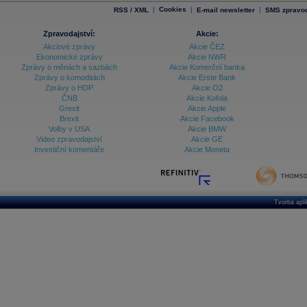
|
Cookies
|
|
RSS / XML
E-mail newsletter
SMS zpravod
Zpravodajství:
Akcie:
Akciové zprávy
Akcie ČEZ
Ekonomické zprávy
Akcie NWR
Zprávy o měnách a sazbách
Akcie Komerční banka
Zprávy o komoditách
Akcie Erste Bank
Zprávy o HDP
Akcie O2
ČNB
Akcie Kofola
Grexit
Akcie Apple
Brexit
Akcie Facebook
Volby v USA
Akcie BMW
Video zpravodajství
Akcie GE
Investiční komentáře
Akcie Moneta
Tvorba apl