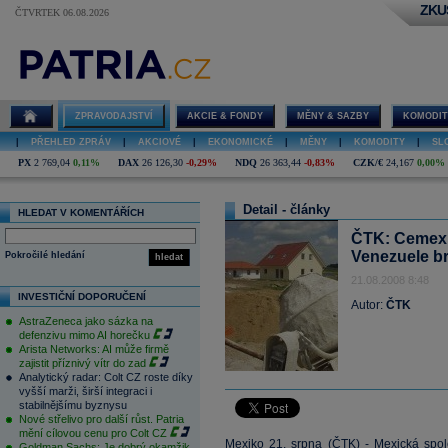
ZKU
ČTVRTEK 06.08.2026
ZPRAVODAJSTVÍ
AKCIE & FONDY
MĚNY & SAZBY
KOMODIT
|
PŘEHLED ZPRÁV
|
AKCIOVÉ
|
EKONOMICKÉ
|
MĚNY
|
KOMODITY
|
SL
PX
2 769,04
0,11%
DAX
26 126,30
-0,29%
NDQ
26 363,44
-0,83%
CZK/€
24,167
0,00%
Detail - články
HLEDAT V KOMENTÁŘÍCH
ČTK: Cemex 
Venezuele brá
Pokročilé hledání
hledat
21.08.2008 8:48
INVESTIČNÍ DOPORUČENÍ
Autor:
ČTK
AstraZeneca jako sázka na
defenzivu mimo AI horečku
Arista Networks: AI může firmě
zajistit příznivý vítr do zad
Analytický radar: Colt CZ roste díky
vyšší marži, širší integraci i
stabilnějšímu byznysu
Nové střelivo pro další růst. Patria
mění cílovou cenu pro Colt CZ
Mexiko 21. srpna (ČTK) - Mexická spo
Goldman Sachs: Je dobrý okamžik