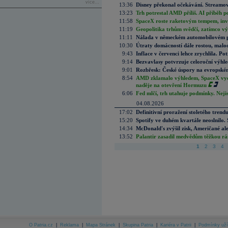
více...
13:36
Disney překonal očekávání. Streamova
13:23
Trh potrestal AMD příliš. AI příběh p
11:58
SpaceX roste raketovým tempem, inves
11:19
Geopolitika trhům svědčí, zatímco v
11:11
Nálada v německém automobilovém prů
10:30
Útraty domácností dále rostou, malo
9:43
Inflace v červenci lehce zrychlila. Pot
9:14
Bezvavlasy potvrzuje celoroční výhl
9:01
Rozbřesk: České úspory na evropském
8:54
AMD zklamalo výhledem, SpaceX vydě
naděje na otevření Hormuzu
6:06
Fed mlčí, trh utahuje podmínky. Nejis
04.08.2026
17:02
Definitivní proražení stoletého trend
15:20
Spotify ve duhém kvartále neoslnilo. 
14:34
McDonald's zvýšil zisk, Američané ale
13:52
Palantir zasadil medvědům těžkou rá
1
2
3
4
O Patria.cz
|
Reklama
|
Mapa Stránek
|
Skupina Patria
|
Kariéra v Patrii
|
Podmínky uží