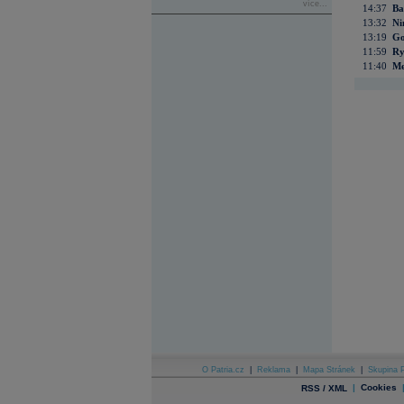
více...
14:37
Ba
13:32
Ni
13:19
Go
11:59
Ry
11:40
Me
O Patria.cz
|
Reklama
|
Mapa Stránek
|
Skupina P
|
Cookies
RSS / XML