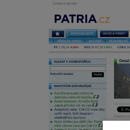
PÁTEK 07.08.2026
ZPRAVODAJSTVÍ
AKCIE & FONDY
|
PŘEHLED ZPRÁV
|
AKCIOVÉ
|
EKONOMICKÉ
PX
2 792,14
-0,46%
DAX
26 417,19
1,06%
CZK/€
24
Detail
HLEDAT V KOMENTÁŘÍCH
Pokročilé hledání
hledat
INVESTIČNÍ DOPORUČENÍ
AstraZeneca jako sázka na
defenzivu mimo AI horečku
Arista Networks: AI může firmě
zajistit příznivý vítr do zad
Analytický radar: Colt CZ roste díky
vyšší marži, širší integraci i
Futures na
stabilnějšímu byznysu
Nové střelivo pro další růst. Patria
USD, -21,2
mění cílovou cenu pro Colt CZ
Goldman Sachs: Je dobrý okamžik