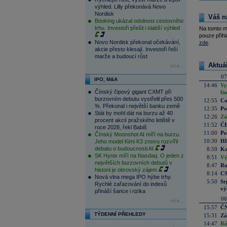
výhled. Lilly překonává Novo
Nordisk
Váš n
Booking ukázal odolnost cestovního
trhu. Investoři přešli i slabší výhled
Na tomto m
pouze přihl
Novo Nordisk překonal očekávání,
zde
.
akcie přesto klesají. Investoři řeší
marže a budoucí růst
Aktuá
více...
07
IPO, M&A
14:46
Vy
Čínský čipový gigant CXMT při
fi
burzovním debutu vystřelil přes 500
12:55
Co
%. Překonal i největší banku země
12:35
Po
Stát by mohl dát na burzu až 40
12:26
Zá
procent akcií pražského letiště v
11:52
ČE
roce 2028, řekl Babiš
11:00
Pe
Čínský Moonshot AI míří na burzu.
10:30
Hl
Jeho model Kimi K3 znovu rozvířil
debatu o budoucnosti AI
8:59
Ko
SK Hynix míří na Nasdaq. O jeden z
8:51
Vý
největších burzovních debutů v
8:47
Ro
historii je obrovský zájem
8:14
CS
Nová vlna mega IPO hýbe trhy.
5:50
Sr
Rychlé zařazování do indexů
vý
přináší šance i rizika
06
více...
15:57
ČN
TÝDENNÍ PŘEHLEDY
15:31
Zá
14:47
Rů