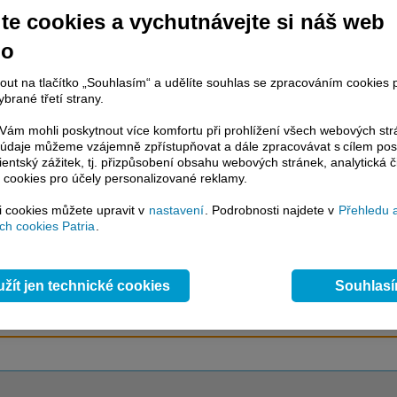
te cookies a vychutnávejte si náš web
račování článku je dostupné jen klientům placených služeb
Patria Plus
/
no
estor Plus
případně uživatelům platformy
Patria Direct
. Pokud jste klientem
hto služeb, potom je nutné se
Přihlásit
.
nout na tlačítko „Souhlasím“ a udělíte souhlas se zpracováním cookies 
brané třetí strany.
ámci placeného informačního servisu získáte
řístup ke
kompletnímu zpravodajství
ám mohli poskytnout více komfortu při prohlížení všech webových st
.patria.cz bez jakýchkoliv omezení. Veškeré
to údaje můžeme vzájemně zpřístupňovat a dále zpracovávat s cílem pos
lientský zážitek, tj. přizpůsobení obsahu webových stránek, analytická č
rávy, komentáře a horké zprávy jsou
 cookies pro účely personalizované reklamy.
brazovány terminálovou metodou (bez nutnosti obnovovat stránku) bez
ždění a v plné verzi.
si cookies můžete upravit v
nastavení
. Podrobnosti najdete v
Přehledu 
h cookies Patria
.
en zpravodajství, ale i další služby získáte v Patria Plus / Investor Plus -
sms
e-mailové
zpravodajství,
data
z finančních trhů v reálném čase, kompletní
lytický servis
, rozsáhlé
databáze
časových řad ke stažení,
prognózy
oje a
valuace
, ekonomické
fundamenty
,
nástroje
a
kalkulátory
...
více
žít jen technické cookies
Souhlas