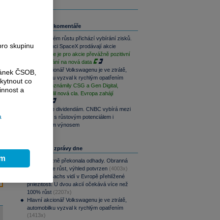
Související komentáře
Po raketovém růstu přichází vybírání zisků.
pro skupinu
Zaměstnanci SpaceX prodávají akcie
Závěr týdne je pro akcie převážně pozitivní
při vyčkávání na nová data
Hlavní akcionář Volkswagenu je ve ztrátě,
ránek ČSOB,
automobilku vyzval k rychlým opatřením
kytnout co
Výsledky oznámily CSG a Gen Digital,
innost a
Trump uvalil nová cla. Evropa zahájí
opatrně
Srpen přeje dividendám. CNBC vybírá mezi
a
aristokraty s růstovým potenciálem i
pravidelným výnosem
Nejčtenější zprávy dne
ím
CSG výrazně překonala odhady. Obranná
divize táhne růst, výhled potvrzen
(4003x)
Goldman Sachs vidí v Evropě přehlížené
příležitosti. U dvou akcií očekává více než
100% růst
(2207x)
Hlavní akcionář Volkswagenu je ve ztrátě,
automobilku vyzval k rychlým opatřením
(1413x)