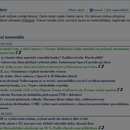
ázor
Přidat názor
Pavouk
Od nejnovějších
|
ístě můžete zahájit diskusi. Zatím nebyl zadán žádný názor. Do diskuse mohou přispívat
ášení uživatelé (
Přihlásit
). Pokud nemáte účet, na který byste se mohli přihlásit, registrujte se
lní komentáře
.08.2026
sychající řeky a ničivé požáry v Evropě. Klimatická rizika dopadají na průmysl, ekonomiku 
nanční trhy
 je vlastně cílem americké centrální banky? Nasliboval toho Warsh příliš?
 raketovém růstu přichází vybírání zisků. Zaměstnanci SpaceX prodávají akcie
věr týdne je pro akcie převážně pozitivní při vyčkávání na nová data
Z, a.s.: Oznámení o výplatě úrokového výnosu
rly týdne: Zlato nahoru a SpaceX k 10 bilionům dolarů
avní akcionář Volkswagenu je ve ztrátě, automobilku vyzval k rychlým opatřením
merční banka, a.s.: Výpis z obchodního rejstříku
sledky oznámily CSG a Gen Digital, Trump uvalil nová cla. Evropa zahájí opatrně
zbřesk: Koruna po holubičím překvapení ČNB v defenzivě
G výrazně překonala odhady. Obranná divize táhne růst, výhled potvrzen
pen přeje dividendám. CNBC vybírá mezi aristokraty s růstovým potenciálem i pravidelným
nosem
.08.2026
B ve vyčkávacím režimu, zvýšení sazeb ale zůstává dále ve hře
soby plynu v EU jsou pro toto období rekordně nízké, ukazují data
st MercadoLibre akceleruje na 50 %. Podle trhu ale roste příliš draze