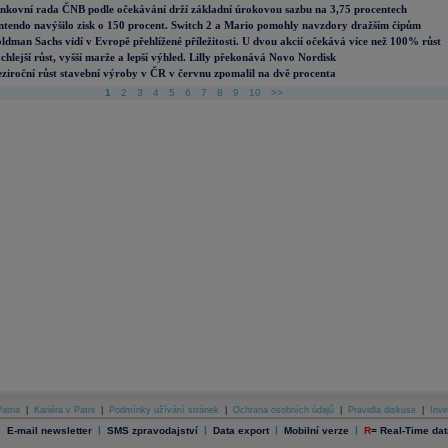
nkovní rada ČNB podle očekávání drží základní úrokovou sazbu na 3,75 procentech
ntendo navýšilo zisk o 150 procent. Switch 2 a Mario pomohly navzdory dražším čipům
ldman Sachs vidí v Evropě přehlížené příležitosti. U dvou akcií očekává více než 100% růst
chlejší růst, vyšší marže a lepší výhled. Lilly překonává Novo Nordisk
ziroční růst stavební výroby v ČR v červnu zpomalil na dvě procenta
1
2
3
4
5
6
7
8
9
10
>>
atria
|
Kariéra v Patrii
|
Podmínky užívání stránek
|
Ochrana osobních údajů
|
Pravidla diskuse
|
Inve
|
|
|
|
|
E-mail newsletter
SMS zpravodajství
Data export
Mobilní verze
R
=
Real-Time dat