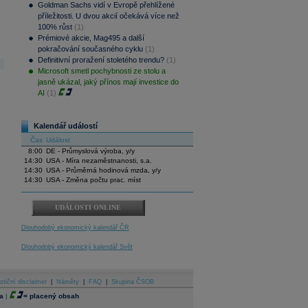
Goldman Sachs vidí v Evropě přehlížené
příležitosti. U dvou akcií očekává více než
100% růst
(1)
Prémiové akcie, Mag495 a další
pokračování současného cyklu
(1)
Definitivní proražení stoletého trendu?
(1)
Microsoft smetl pochybnosti ze stolu a
jasně ukázal, jaký přínos mají investice do
AI
(1)
Kalendář událostí
Čas
Událost
8:00
DE - Průmyslová výroba, y/y
14:30
USA - Míra nezaměstnanosti, s.a.
14:30
USA - Průměrná hodinová mzda, y/y
14:30
USA - Změna počtu prac. míst
UDÁLOSTI ONLINE
Dlouhodobý ekonomický kalendář ČR
Dlouhodobý ekonomický kalendář Svět
stiční disclaimer
|
Náměty
|
FAQ
|
Skupina ČSOB
a
|
=
placený obsah