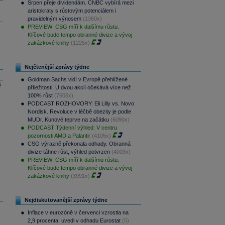
Srpen přeje dividendám. CNBC vybírá mezi
aristokraty s růstovým potenciálem i
pravidelným výnosem
(1360x)
PREVIEW: CSG míří k dalšímu růstu.
Klíčové bude tempo obranné divize a vývoj
zakázkové knihy
(1225x)
Nejčtenější zprávy týdne
Goldman Sachs vidí v Evropě přehlížené
i
příležitosti. U dvou akcií očekává více než
100% růst
(7606x)
PODCAST ROZHOVORY: Eli Lilly vs. Novo
Nordisk. Revoluce v léčbě obezity je podle
MUDr. Kunové teprve na začátku
(6090x)
PODCAST Týdenní výhled: V centru
pozornosti AMD a Palantir
(4105x)
CSG výrazně překonala odhady. Obranná
divize táhne růst, výhled potvrzen
(4003x)
PREVIEW: CSG míří k dalšímu růstu.
Klíčové bude tempo obranné divize a vývoj
zakázkové knihy
(3991x)
Nejdiskutovanější zprávy týdne
Inflace v eurozóně v červenci vzrostla na
2,9 procenta, uvedl v odhadu Eurostat
(5)