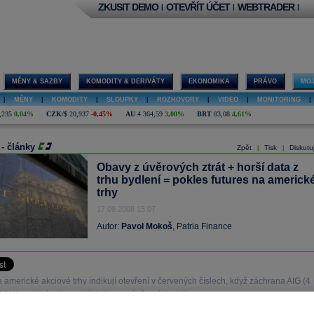
ZKUSIT DEMO
OTEVŘÍT ÚČET
WEBTRADER
|
|
|
MĚNY & SAZBY
KOMODITY & DERIVÁTY
EKONOMIKA
PRÁVO
MOJ
|
MĚNY
|
KOMODITY
|
SLOUPKY
|
ROZHOVORY
|
VIDEO
|
MONITORING
|
,235
0,04%
CZK/$
20,937
-0,45%
AU
4 364,59
3,00%
BRT
83,08
4,61%
 - články
Zpět
Tisk
Diskutu
|
|
Obavy z úvěrových ztrát + horší data z
trhu bydlení = pokles futures na americk
trhy
17.09.2008 15:07
Autor:
Pavol Mokoš
, Patria Finance
 americké akciové trhy indikují otevření v červených číslech, když záchrana AIG (4
2%) nedokázala rozptýlit obavy z úvěrových ztrát.