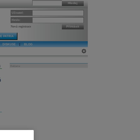
Hledej
Uživatel:
Heslo:
Nová registrace
Přihlásit
E PATRIA
DISKUSE
|
BLOG
j
Reklama
é