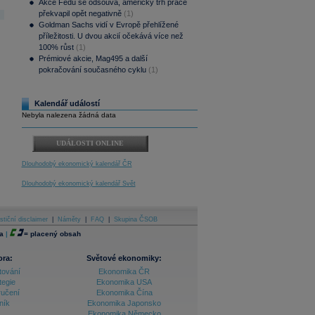
Akce Fedu se odsouvá, americký trh práce
překvapil opět negativně
(1)
Goldman Sachs vidí v Evropě přehlížené
příležitosti. U dvou akcií očekává více než
100% růst
(1)
Prémiové akcie, Mag495 a další
pokračování současného cyklu
(1)
Kalendář událostí
Nebyla nalezena žádná data
UDÁLOSTI ONLINE
Dlouhodobý ekonomický kalendář ČR
Dlouhodobý ekonomický kalendář Svět
stiční disclaimer
|
Náměty
|
FAQ
|
Skupina ČSOB
a
|
=
placený obsah
ora:
Světové ekonomiky:
tování
Ekonomika ČR
tegie
Ekonomika USA
ručení
Ekonomika Čína
ník
Ekonomika Japonsko
Ekonomika Německo