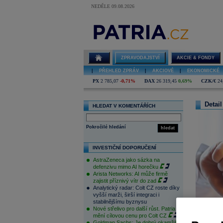
NEDĚLE 09.08.2026
ZPRAVODAJSTVÍ
AKCIE & FONDY
|
PŘEHLED ZPRÁV
|
AKCIOVÉ
|
EKONOMICKÉ
PX
2 785,07
-0,71%
DAX
26 319,45
0,69%
CZK/€
24
Detail
HLEDAT V KOMENTÁŘÍCH
Pokročilé hledání
hledat
INVESTIČNÍ DOPORUČENÍ
AstraZeneca jako sázka na
defenzivu mimo AI horečku
Arista Networks: AI může firmě
zajistit příznivý vítr do zad
Analytický radar: Colt CZ roste díky
vyšší marži, širší integraci i
stabilnějšímu byznysu
Nové střelivo pro další růst. Patria
mění cílovou cenu pro Colt CZ
Goldman Sachs: Je dobrý okamžik