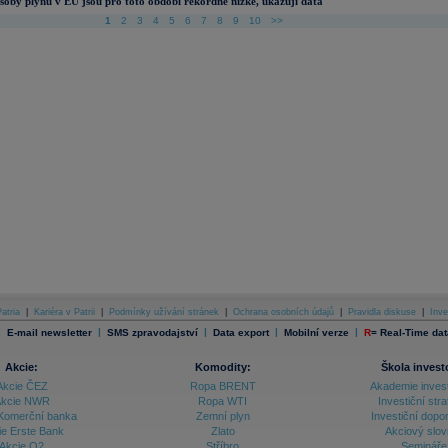
soby plynu v EU jsou pro toto období rekordně nízké, ukazují data
1
2
3
4
5
6
7
8
9
10
>>
atria
|
Kariéra v Patrii
|
Podmínky užívání stránek
|
Ochrana osobních údajů
|
Pravidla diskuse
|
Inve
|
|
|
|
|
E-mail newsletter
SMS zpravodajství
Data export
Mobilní verze
R
=
Real-Time dat
Akcie:
Komodity:
Škola invest
Akcie ČEZ
Ropa BRENT
Akademie inves
kcie NWR
Ropa WTI
Investiční stra
Komerční banka
Zemní plyn
Investiční dopo
ie Erste Bank
Zlato
Akciový slov
Akcie O2
Stříbro
Semináře