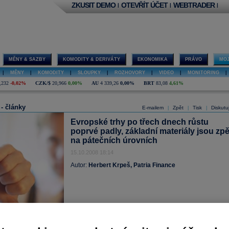
ZKUSIT DEMO
OTEVŘÍT ÚČET
WEBTRADER
|
|
|
MĚNY & SAZBY
KOMODITY & DERIVÁTY
EKONOMIKA
PRÁVO
MOJ
|
MĚNY
|
KOMODITY
|
SLOUPKY
|
ROZHOVORY
|
VIDEO
|
MONITORING
|
,232
-0,02%
CZK/$
20,966
0,00%
AU
4 339,26
0,00%
BRT
83,08
4,61%
 - články
E-mailem
Zpět
Tisk
Diskutu
|
|
|
Evropské trhy po třech dnech růstu
poprvé padly, základní materiály jsou zpě
na pátečních úrovních
15.10.2008 18:14
Autor:
Herbert Krpeš, Patria Finance