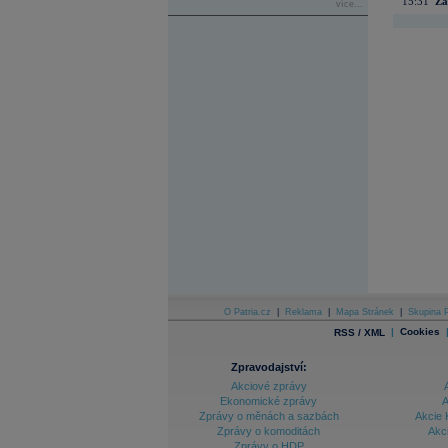
15:31
Zá
více...
O Patria.cz
|
Reklama
|
Mapa Stránek
|
Skupina P
|
Cookies
RSS / XML
Zpravodajství:
Akciové zprávy
Ekonomické zprávy
A
Zprávy o měnách a sazbách
Akcie 
Zprávy o komoditách
Akc
Zprávy o HDP