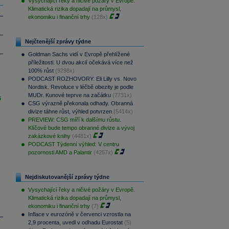
Vysychající řeky a ničivé požáry v Evropě.
Klimatická rizika dopadají na průmysl,
ekonomiku i finanční trhy
(128x)
Nejčtenější zprávy týdne
Goldman Sachs vidí v Evropě přehlížené
příležitosti. U dvou akcií očekává více než
100% růst
(9298x)
PODCAST ROZHOVORY: Eli Lilly vs. Novo
Nordisk. Revoluce v léčbě obezity je podle
MUDr. Kunové teprve na začátku
(7731x)
i
CSG výrazně překonala odhady. Obranná
divize táhne růst, výhled potvrzen
(5414x)
PREVIEW: CSG míří k dalšímu růstu.
Klíčové bude tempo obranné divize a vývoj
zakázkové knihy
(4481x)
PODCAST Týdenní výhled: V centru
pozornosti AMD a Palantir
(4257x)
Nejdiskutovanější zprávy týdne
Vysychající řeky a ničivé požáry v Evropě.
Klimatická rizika dopadají na průmysl,
ekonomiku i finanční trhy
(7)
Inflace v eurozóně v červenci vzrostla na
2,9 procenta, uvedl v odhadu Eurostat
(5)