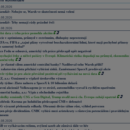
lní komentáře
.08.2026
kendář: Nebojte se, Warsh ve skutečnosti nemá velení
.08.2026
kendář: Trhy nemají rády prázdné řeči
.08.2026
abá data z trhu práce pomohla akciím
cie v optimismu, průmysl v extrémním, dluhopisy neprotestují
FA vs. FIFA a „tajné plány vytvořené bezcharakterními lidmi, které mají pochybné přínosy
o samotný fotbal“
ce Fedu se odsouvá, americký trh práce překvapil opět negativně
sychající řeky a ničivé požáry v Evropě. Klimatická rizika dopadají na průmysl, ekonomiku 
nanční trhy
 je vlastně cílem americké centrální banky? Nasliboval toho Warsh příliš?
 raketovém růstu přichází vybírání zisků. Zaměstnanci SpaceX prodávají akcie
věr týdne je pro akcie převážně pozitivní při vyčkávání na nová data
Z, a.s.: Oznámení o výplatě úrokového výnosu
rly týdne: Zlato nahoru a SpaceX k 10 bilionům dolarů
avní akcionář Volkswagenu je ve ztrátě, automobilku vyzval k rychlým opatřením
merční banka, a.s.: Výpis z obchodního rejstříku
sledky oznámily CSG a Gen Digital, Trump uvalil nová cla. Evropa zahájí opatrně
zbřesk: Koruna po holubičím překvapení ČNB v defenzivě
G výrazně překonala odhady. Obranná divize táhne růst, výhled potvrzen
pen přeje dividendám. CNBC vybírá mezi aristokraty s růstovým potenciálem i pravidelným
nosem
.08.2026
B ve vyčkávacím režimu, zvýšení sazeb ale zůstává dále ve hře