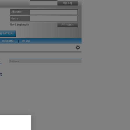
Hledej
Uživatel:
Heslo:
Nová registrace
Přihlásit
E PATRIA
DISKUSE
|
BLOG
j
Reklama
t