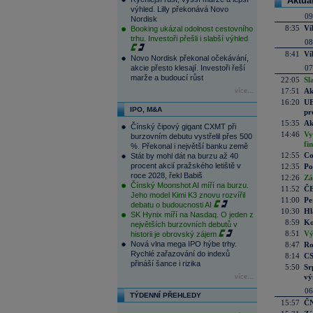
Aktuá
výhled. Lilly překonává Novo
09
Nordisk
8:35
Ví
Booking ukázal odolnost cestovního
trhu. Investoři přešli i slabší výhled
08
8:41
Ví
Novo Nordisk překonal očekávání,
akcie přesto klesají. Investoři řeší
07
marže a budoucí růst
22:05
Sl
17:51
Ak
více...
16:20
UE
IPO, M&A
pr
15:35
Ak
Čínský čipový gigant CXMT při
14:46
Vy
burzovním debutu vystřelil přes 500
fi
%. Překonal i největší banku země
12:55
Co
Stát by mohl dát na burzu až 40
procent akcií pražského letiště v
12:35
Po
roce 2028, řekl Babiš
12:26
Zá
Čínský Moonshot AI míří na burzu.
11:52
ČE
Jeho model Kimi K3 znovu rozvířil
11:00
Pe
debatu o budoucnosti AI
10:30
Hl
SK Hynix míří na Nasdaq. O jeden z
8:59
Ko
největších burzovních debutů v
8:51
Vý
historii je obrovský zájem
Nová vlna mega IPO hýbe trhy.
8:47
Ro
Rychlé zařazování do indexů
8:14
CS
přináší šance i rizika
5:50
Sr
vý
více...
06
TÝDENNÍ PŘEHLEDY
15:57
ČN