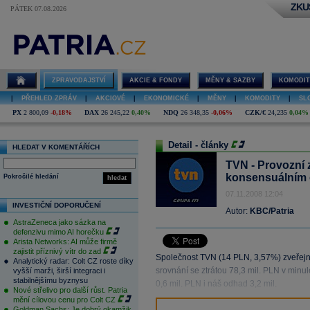
ZKU
PÁTEK 07.08.2026
ZPRAVODAJSTVÍ
AKCIE & FONDY
MĚNY & SAZBY
KOMODIT
|
PŘEHLED ZPRÁV
|
AKCIOVÉ
|
EKONOMICKÉ
|
MĚNY
|
KOMODITY
|
SL
PX
2 800,09
-0,18%
DAX
26 245,22
0,40%
NDQ
26 348,35
-0,06%
CZK/€
24,235
0,04%
Detail - články
HLEDAT V KOMENTÁŘÍCH
TVN - Provozní 
konsensuálním
Pokročilé hledání
hledat
07.11.2008 12:04
INVESTIČNÍ DOPORUČENÍ
Autor:
KBC/Patria
AstraZeneca jako sázka na
defenzivu mimo AI horečku
Arista Networks: AI může firmě
zajistit příznivý vítr do zad
Společnost TVN (14 PLN, 3,57%) zveřejnil
Analytický radar: Colt CZ roste díky
srovnání se ztrátou 78,3 mil. PLN v min
vyšší marži, širší integraci i
stabilnějšímu byznysu
0,6 mil. PLN i náš odhad 3,2 mil.
Nové střelivo pro další růst. Patria
mění cílovou cenu pro Colt CZ
Goldman Sachs: Je dobrý okamžik