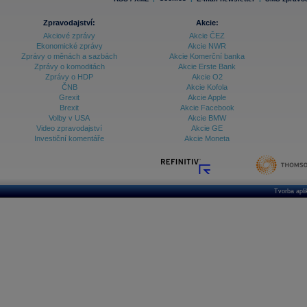
Zpravodajství:
Akcie:
Akciové zprávy
Akcie ČEZ
Ekonomické zprávy
Akcie NWR
Zprávy o měnách a sazbách
Akcie Komerční banka
Zprávy o komoditách
Akcie Erste Bank
Zprávy o HDP
Akcie O2
ČNB
Akcie Kofola
Grexit
Akcie Apple
Brexit
Akcie Facebook
Volby v USA
Akcie BMW
Video zpravodajství
Akcie GE
Investiční komentáře
Akcie Moneta
Tvorba apl