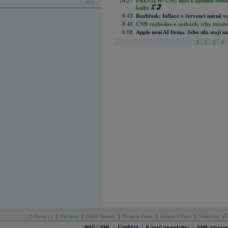
10:27
PREVIEW: CSG míří k dalšímu růstu.
více...
knihy
8:43
Rozbřesk: Inflace v červenci mírně v
8:40
ČNB rozhodne o sazbách, trhy mezitím
6:08
Apple není AI firma. Jeho síla stojí n
1
2
3
4
O Patria.cz
|
Reklama
|
Mapa Stránek
|
Skupina Patria
|
Kariéra v Patrii
|
Podmínky uží
|
Cookies
|
|
RSS / XML
E-mail newsletter
SMS zpravod