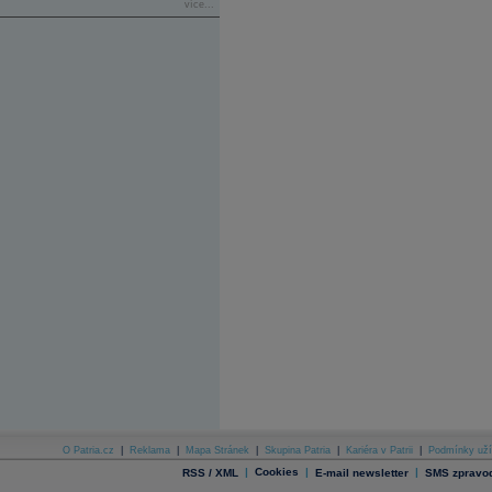
více...
O Patria.cz
|
Reklama
|
Mapa Stránek
|
Skupina Patria
|
Kariéra v Patrii
|
Podmínky uží
|
Cookies
|
|
RSS / XML
E-mail newsletter
SMS zpravod