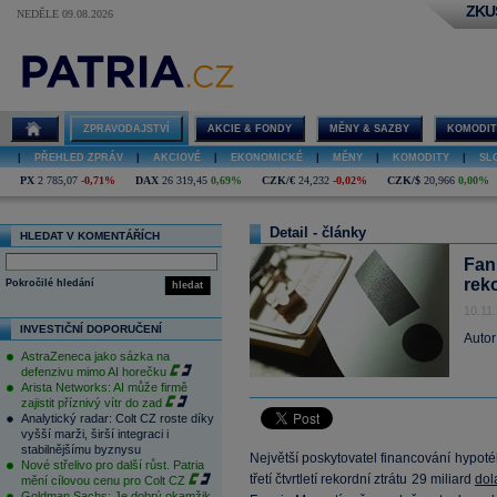
ZKU
NEDĚLE 09.08.2026
ZPRAVODAJSTVÍ
AKCIE & FONDY
MĚNY & SAZBY
KOMODIT
|
PŘEHLED ZPRÁV
|
AKCIOVÉ
|
EKONOMICKÉ
|
MĚNY
|
KOMODITY
|
SL
PX
2 785,07
-0,71%
DAX
26 319,45
0,69%
CZK/€
24,232
-0,02%
CZK/$
20,966
0,00%
Detail - články
HLEDAT V KOMENTÁŘÍCH
Fann
rek
Pokročilé hledání
hledat
10.11
INVESTIČNÍ DOPORUČENÍ
Autor
AstraZeneca jako sázka na
defenzivu mimo AI horečku
Arista Networks: AI může firmě
zajistit příznivý vítr do zad
Analytický radar: Colt CZ roste díky
vyšší marži, širší integraci i
stabilnějšímu byznysu
Největší poskytovatel financování hypot
Nové střelivo pro další růst. Patria
třetí čtvrtletí rekordní ztrátu 29 miliard
dol
mění cílovou cenu pro Colt CZ
Goldman Sachs: Je dobrý okamžik