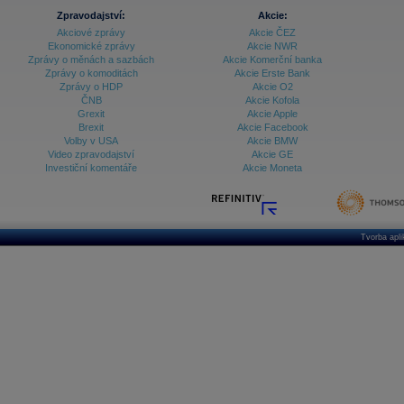
Zpravodajství:
Akcie:
Akciové zprávy
Akcie ČEZ
Ekonomické zprávy
Akcie NWR
Zprávy o měnách a sazbách
Akcie Komerční banka
Zprávy o komoditách
Akcie Erste Bank
Zprávy o HDP
Akcie O2
ČNB
Akcie Kofola
Grexit
Akcie Apple
Brexit
Akcie Facebook
Volby v USA
Akcie BMW
Video zpravodajství
Akcie GE
Investiční komentáře
Akcie Moneta
Tvorba apl