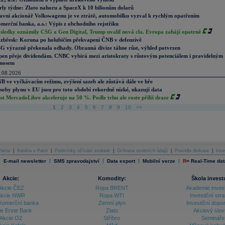
rly týdne: Zlato nahoru a SpaceX k 10 bilionům dolarů
avní akcionář Volkswagenu je ve ztrátě, automobilku vyzval k rychlým opatřením
merční banka, a.s.: Výpis z obchodního rejstříku
sledky oznámily CSG a Gen Digital, Trump uvalil nová cla. Evropa zahájí opatrně
zbřesk: Koruna po holubičím překvapení ČNB v defenzivě
G výrazně překonala odhady. Obranná divize táhne růst, výhled potvrzen
pen přeje dividendám. CNBC vybírá mezi aristokraty s růstovým potenciálem i pravidelným
nosem
.08.2026
B ve vyčkávacím režimu, zvýšení sazeb ale zůstává dále ve hře
soby plynu v EU jsou pro toto období rekordně nízké, ukazují data
st MercadoLibre akceleruje na 50 %. Podle trhu ale roste příliš draze
1
2
3
4
5
6
7
8
9
10
>>
atria
|
Kariéra v Patrii
|
Podmínky užívání stránek
|
Ochrana osobních údajů
|
Pravidla diskuse
|
Inve
|
|
|
|
|
E-mail newsletter
SMS zpravodajství
Data export
Mobilní verze
R
=
Real-Time dat
Akcie:
Komodity:
Škola invest
Akcie ČEZ
Ropa BRENT
Akademie inves
kcie NWR
Ropa WTI
Investiční stra
Komerční banka
Zemní plyn
Investiční dopo
ie Erste Bank
Zlato
Akciový slov
Akcie O2
Stříbro
Semináře