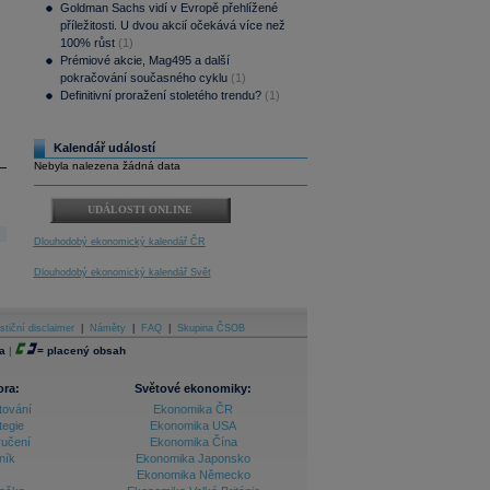
Goldman Sachs vidí v Evropě přehlížené
příležitosti. U dvou akcií očekává více než
100% růst
(1)
Prémiové akcie, Mag495 a další
pokračování současného cyklu
(1)
Definitivní proražení stoletého trendu?
(1)
Kalendář událostí
Nebyla nalezena žádná data
UDÁLOSTI ONLINE
Dlouhodobý ekonomický kalendář ČR
Dlouhodobý ekonomický kalendář Svět
stiční disclaimer
|
Náměty
|
FAQ
|
Skupina ČSOB
a
|
=
placený obsah
ora:
Světové ekonomiky:
tování
Ekonomika ČR
tegie
Ekonomika USA
ručení
Ekonomika Čína
ník
Ekonomika Japonsko
Ekonomika Německo