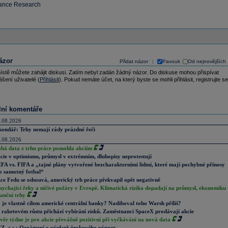
nance Research
ázor
Přidat názor
Pavouk
Od nejnovějších
|
ístě můžete zahájit diskusi. Zatím nebyl zadán žádný názor. Do diskuse mohou přispívat
ášení uživatelé (
Přihlásit
). Pokud nemáte účet, na který byste se mohli přihlásit, registrujte se
lní komentáře
.08.2026
kendář: Trhy nemají rády prázdné řeči
.08.2026
abá data z trhu práce pomohla akciím
cie v optimismu, průmysl v extrémním, dluhopisy neprotestují
FA vs. FIFA a „tajné plány vytvořené bezcharakterními lidmi, které mají pochybné přínosy
o samotný fotbal“
ce Fedu se odsouvá, americký trh práce překvapil opět negativně
sychající řeky a ničivé požáry v Evropě. Klimatická rizika dopadají na průmysl, ekonomiku 
nanční trhy
 je vlastně cílem americké centrální banky? Nasliboval toho Warsh příliš?
 raketovém růstu přichází vybírání zisků. Zaměstnanci SpaceX prodávají akcie
věr týdne je pro akcie převážně pozitivní při vyčkávání na nová data
Z, a.s.: Oznámení o výplatě úrokového výnosu