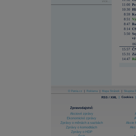
více...
11:00
Pe
10:30
Hl
8:59
Ko
8:51
Vý
8:47
Ro
8:14
CS
5:50
Sr
vý
06
15:57
ČN
15:31
Zá
14:47
Rů
O Patria.cz
|
Reklama
|
Mapa Stránek
|
Skupina P
|
Cookies
RSS / XML
Zpravodajství:
Akciové zprávy
Ekonomické zprávy
A
Zprávy o měnách a sazbách
Akcie 
Zprávy o komoditách
Akc
Zprávy o HDP