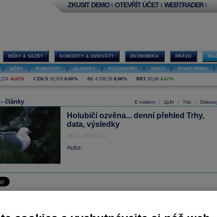
ZKUSIT DEMO
OTEVŘÍT ÚČET
WEBTRADER
|
|
|
MĚNY & SAZBY
KOMODITY & DERIVÁTY
EKONOMIKA
PRÁVO
MOJ
|
MĚNY
|
KOMODITY
|
SLOUPKY
|
ROZHOVORY
|
VIDEO
|
MONITORING
|
,224
-0,02%
CZK/$
20,959
0,00%
AU
4 339,26
0,00%
BRT
83,08
4,61%
 - články
E-mailem
Zpět
Tisk
Diskutu
|
|
|
Holubičí ozvěna... denní přehled Trhy,
data, výsledky
29.12.2008 17:11
Autor: