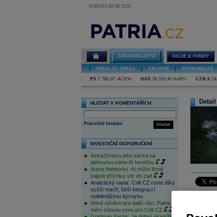
SOBOTA 08.08.2026
ZPRAVODAJSTVÍ
AKCIE & FONDY
|
PŘEHLED ZPRÁV
|
AKCIOVÉ
|
EKONOMICKÉ
PX
2 785,07
-0,71%
DAX
26 319,45
0,69%
CZK/€
24
Detail
HLEDAT V KOMENTÁŘÍCH
Pokročilé hledání
hledat
INVESTIČNÍ DOPORUČENÍ
AstraZeneca jako sázka na
defenzivu mimo AI horečku
Arista Networks: AI může firmě
zajistit příznivý vítr do zad
Analytický radar: Colt CZ roste díky
vyšší marži, širší integraci i
stabilnějšímu byznysu
ČR:
Nové střelivo pro další růst. Patria
mění cílovou cenu pro Colt CZ
Goldman Sachs: Je dobrý okamžik