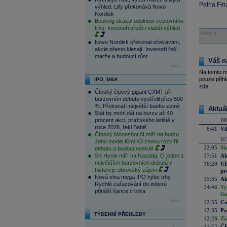
Patria Fi
výhled. Lilly překonává Novo
Nordisk
Booking ukázal odolnost cestovního
trhu. Investoři přešli i slabší výhled
Reklama
Novo Nordisk překonal očekávání,
akcie přesto klesají. Investoři řeší
marže a budoucí růst
Váš n
více...
Na tomto m
pouze přihl
IPO, M&A
zde
.
Čínský čipový gigant CXMT při
burzovním debutu vystřelil přes 500
%. Překonal i největší banku země
Aktuá
Stát by mohl dát na burzu až 40
procent akcií pražského letiště v
08
roce 2028, řekl Babiš
8:41
Ví
Čínský Moonshot AI míří na burzu.
07
Jeho model Kimi K3 znovu rozvířil
22:05
Sl
debatu o budoucnosti AI
SK Hynix míří na Nasdaq. O jeden z
17:51
Ak
největších burzovních debutů v
16:20
UE
historii je obrovský zájem
pr
Nová vlna mega IPO hýbe trhy.
15:35
Ak
Rychlé zařazování do indexů
14:46
Vy
přináší šance i rizika
fi
více...
12:55
Co
12:35
Po
TÝDENNÍ PŘEHLEDY
12:26
Zá
11:52
ČE