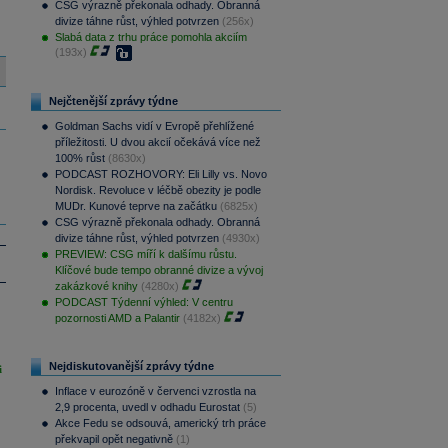
CSG výrazně překonala odhady. Obranná
divize táhne růst, výhled potvrzen
(256x)
Slabá data z trhu práce pomohla akciím
(193x)
Nejčtenější zprávy týdne
Goldman Sachs vidí v Evropě přehlížené
příležitosti. U dvou akcií očekává více než
100% růst
(8630x)
PODCAST ROZHOVORY: Eli Lilly vs. Novo
Nordisk. Revoluce v léčbě obezity je podle
MUDr. Kunové teprve na začátku
(6825x)
CSG výrazně překonala odhady. Obranná
divize táhne růst, výhled potvrzen
(4930x)
PREVIEW: CSG míří k dalšímu růstu.
Klíčové bude tempo obranné divize a vývoj
zakázkové knihy
(4280x)
PODCAST Týdenní výhled: V centru
pozornosti AMD a Palantir
(4182x)
Nejdiskutovanější zprávy týdne
i
Inflace v eurozóně v červenci vzrostla na
2,9 procenta, uvedl v odhadu Eurostat
(5)
Akce Fedu se odsouvá, americký trh práce
překvapil opět negativně
(1)