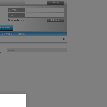
Hledej
Uživatel:
Heslo:
Nová registrace
Přihlásit
E PATRIA
DISKUSE
|
BLOG
j
Reklama