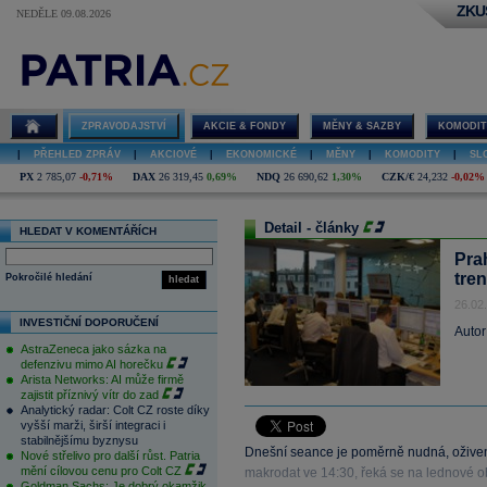
ZKU
NEDĚLE 09.08.2026
ZPRAVODAJSTVÍ
AKCIE & FONDY
MĚNY & SAZBY
KOMODIT
|
PŘEHLED ZPRÁV
|
AKCIOVÉ
|
EKONOMICKÉ
|
MĚNY
|
KOMODITY
|
SL
PX
2 785,07
-0,71%
DAX
26 319,45
0,69%
NDQ
26 690,62
1,30%
CZK/€
24,232
-0,02%
Detail - články
HLEDAT V KOMENTÁŘÍCH
Pra
tren
Pokročilé hledání
hledat
26.02
INVESTIČNÍ DOPORUČENÍ
Autor
AstraZeneca jako sázka na
defenzivu mimo AI horečku
Arista Networks: AI může firmě
zajistit příznivý vítr do zad
Analytický radar: Colt CZ roste díky
vyšší marži, širší integraci i
stabilnějšímu byznysu
Dnešní seance je poměrně nudná, oživen
Nové střelivo pro další růst. Patria
mění cílovou cenu pro Colt CZ
makrodat ve 14:30, řeká se na lednové 
Goldman Sachs: Je dobrý okamžik