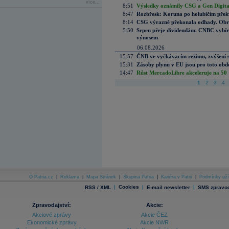
více...
8:51
Výsledky oznámily CSG a Gen Digital
8:47
Rozbřesk: Koruna po holubičím přek
8:14
CSG výrazně překonala odhady. Obran
5:50
Srpen přeje dividendám. CNBC vybírá
výnosem
06.08.2026
15:57
ČNB ve vyčkávacím režimu, zvýšení s
15:31
Zásoby plynu v EU jsou pro toto obdo
14:47
Růst MercadoLibre akceleruje na 50 %
1
2
3
4
O Patria.cz
|
Reklama
|
Mapa Stránek
|
Skupina Patria
|
Kariéra v Patrii
|
Podmínky uží
|
Cookies
|
|
RSS / XML
E-mail newsletter
SMS zpravod
Zpravodajství:
Akcie:
Akciové zprávy
Akcie ČEZ
Ekonomické zprávy
Akcie NWR