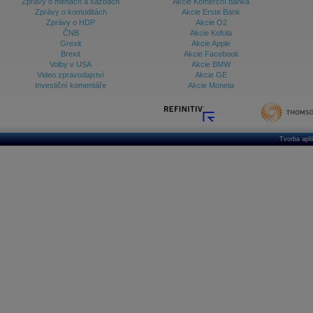
Zprávy o měnách a sazbách
Akcie Komerční banka
Zprávy o komoditách
Akcie Erste Bank
Zprávy o HDP
Akcie O2
ČNB
Akcie Kofola
Grexit
Akcie Apple
Brexit
Akcie Facebook
Volby v USA
Akcie BMW
Video zpravodajství
Akcie GE
Investiční komentáře
Akcie Moneta
Tvorba apl