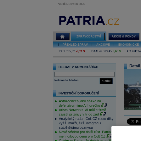
NEDĚLE 09.08.2026
ZPRAVODAJSTVÍ
AKCIE & FONDY
|
PŘEHLED ZPRÁV
|
AKCIOVÉ
|
EKONOMICKÉ
PX
2 785,07
-0,71%
DAX
26 319,45
0,69%
CZK/€
24
Detail
HLEDAT V KOMENTÁŘÍCH
Pokročilé hledání
hledat
INVESTIČNÍ DOPORUČENÍ
AstraZeneca jako sázka na
defenzivu mimo AI horečku
Arista Networks: AI může firmě
zajistit příznivý vítr do zad
Analytický radar: Colt CZ roste díky
vyšší marži, širší integraci i
stabilnějšímu byznysu
Nové střelivo pro další růst. Patria
Článek by
mění cílovou cenu pro Colt CZ
Goldman Sachs: Je dobrý okamžik