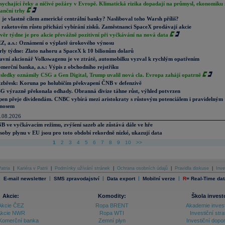
sychající řeky a ničivé požáry v Evropě. Klimatická rizika dopadají na průmysl, ekonomiku 
nanční trhy
 je vlastně cílem americké centrální banky? Nasliboval toho Warsh příliš?
 raketovém růstu přichází vybírání zisků. Zaměstnanci SpaceX prodávají akcie
věr týdne je pro akcie převážně pozitivní při vyčkávání na nová data
Z, a.s.: Oznámení o výplatě úrokového výnosu
rly týdne: Zlato nahoru a SpaceX k 10 bilionům dolarů
avní akcionář Volkswagenu je ve ztrátě, automobilku vyzval k rychlým opatřením
merční banka, a.s.: Výpis z obchodního rejstříku
sledky oznámily CSG a Gen Digital, Trump uvalil nová cla. Evropa zahájí opatrně
zbřesk: Koruna po holubičím překvapení ČNB v defenzivě
G výrazně překonala odhady. Obranná divize táhne růst, výhled potvrzen
pen přeje dividendám. CNBC vybírá mezi aristokraty s růstovým potenciálem i pravidelným
nosem
.08.2026
B ve vyčkávacím režimu, zvýšení sazeb ale zůstává dále ve hře
soby plynu v EU jsou pro toto období rekordně nízké, ukazují data
1
2
3
4
5
6
7
8
9
10
>>
atria
|
Kariéra v Patrii
|
Podmínky užívání stránek
|
Ochrana osobních údajů
|
Pravidla diskuse
|
Inve
|
|
|
|
|
E-mail newsletter
SMS zpravodajství
Data export
Mobilní verze
R
=
Real-Time dat
Akcie:
Komodity:
Škola invest
Akcie ČEZ
Ropa BRENT
Akademie inves
kcie NWR
Ropa WTI
Investiční stra
Komerční banka
Zemní plyn
Investiční dopo