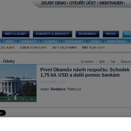
ZKUSIT DEMO
OTEVŘÍT ÚČET
WEBTRADER
|
|
|
MĚNY & SAZBY
KOMODITY & DERIVÁTY
EKONOMIKA
PRÁVO
MOJ
|
MĚNY
|
KOMODITY
|
SLOUPKY
|
ROZHOVORY
|
VIDEO
|
MONITORING
|
,232
-0,02%
CZK/$
20,966
0,00%
AU
4 339,26
0,00%
BRT
83,08
4,61%
 - články
E-mailem
Zpět
Tisk
Diskutu
|
|
|
První Obamův návrh rozpočtu: Schodek
1,75 bil. USD a další pomoc bankám
26.02.2009 12:58
Autor:
Redakce
, Patria.cz
l doplněn: