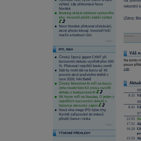
na polovi
výhled. Lilly překonává Novo
rekordní 
Nordisk
Booking ukázal odolnost cestovního
trhu. Investoři přešli i slabší výhled
(Zdroj: B
Novo Nordisk překonal očekávání,
akcie přesto klesají. Investoři řeší
marže a budoucí růst
Reklama
více...
IPO, M&A
Váš n
Čínský čipový gigant CXMT při
Na tomto m
burzovním debutu vystřelil přes 500
pouze přihl
%. Překonal i největší banku země
zde
.
Stát by mohl dát na burzu až 40
procent akcií pražského letiště v
roce 2028, řekl Babiš
Aktuá
Čínský Moonshot AI míří na burzu.
Jeho model Kimi K3 znovu rozvířil
09
debatu o budoucnosti AI
8:35
Ví
SK Hynix míří na Nasdaq. O jeden z
největších burzovních debutů v
08
historii je obrovský zájem
8:41
Ví
Nová vlna mega IPO hýbe trhy.
07
Rychlé zařazování do indexů
přináší šance i rizika
22:05
Sl
17:51
Ak
více...
16:20
UE
TÝDENNÍ PŘEHLEDY
pr
15:35
Ak