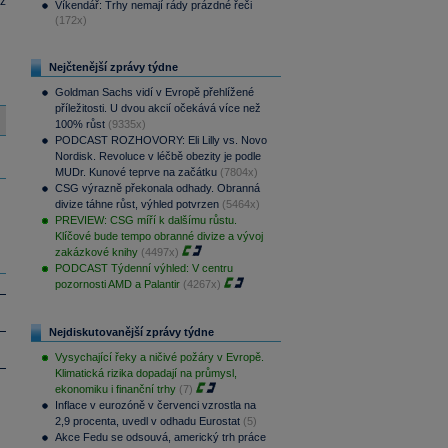
ž
Víkendář: Trhy nemají rády prázdné řeči
(172x)
Nejčtenější zprávy týdne
Goldman Sachs vidí v Evropě přehlížené
příležitosti. U dvou akcií očekává více než
100% růst
(9335x)
PODCAST ROZHOVORY: Eli Lilly vs. Novo
Nordisk. Revoluce v léčbě obezity je podle
MUDr. Kunové teprve na začátku
(7804x)
CSG výrazně překonala odhady. Obranná
divize táhne růst, výhled potvrzen
(5464x)
PREVIEW: CSG míří k dalšímu růstu.
Klíčové bude tempo obranné divize a vývoj
zakázkové knihy
(4497x)
PODCAST Týdenní výhled: V centru
pozornosti AMD a Palantir
(4267x)
Nejdiskutovanější zprávy týdne
Vysychající řeky a ničivé požáry v Evropě.
Klimatická rizika dopadají na průmysl,
ekonomiku i finanční trhy
(7)
Inflace v eurozóně v červenci vzrostla na
2,9 procenta, uvedl v odhadu Eurostat
(5)
Akce Fedu se odsouvá, americký trh práce