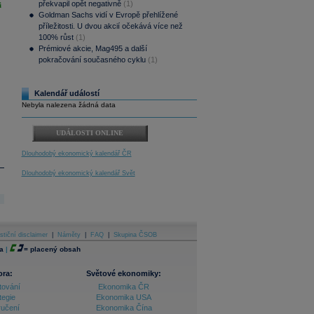
překvapil opět negativně
(1)
i
Goldman Sachs vidí v Evropě přehlížené
příležitosti. U dvou akcií očekává více než
100% růst
(1)
Prémiové akcie, Mag495 a další
pokračování současného cyklu
(1)
Kalendář událostí
Nebyla nalezena žádná data
UDÁLOSTI ONLINE
Dlouhodobý ekonomický kalendář ČR
Dlouhodobý ekonomický kalendář Svět
stiční disclaimer
|
Náměty
|
FAQ
|
Skupina ČSOB
a
|
=
placený obsah
ora:
Světové ekonomiky:
tování
Ekonomika ČR
tegie
Ekonomika USA
ručení
Ekonomika Čína