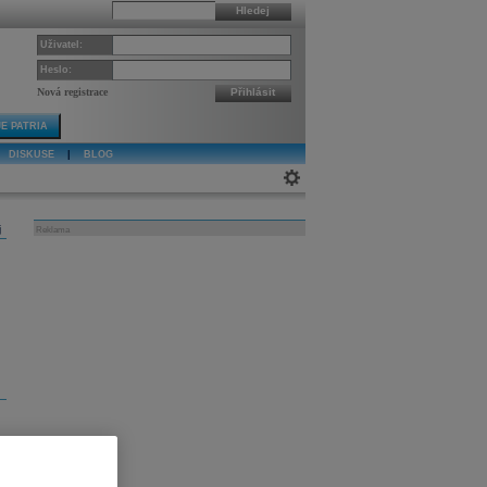
Hledej
Uživatel:
Heslo:
Nová registrace
Přihlásit
E PATRIA
DISKUSE
|
BLOG
j
Reklama