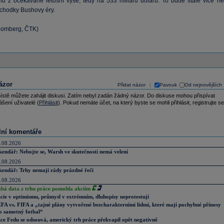
nu z očekávané letošní výše, tedy na 533 miliard dolarů. To bude stále více ne
schodky Bushovy éry.
loomberg, ČTK)
ázor
Přidat názor
Pavouk
Od nejnovějších
|
ístě můžete zahájit diskusi. Zatím nebyl zadán žádný názor. Do diskuse mohou přispívat
ášení uživatelé (
Přihlásit
). Pokud nemáte účet, na který byste se mohli přihlásit, registrujte se
lní komentáře
.08.2026
kendář: Nebojte se, Warsh ve skutečnosti nemá velení
.08.2026
kendář: Trhy nemají rády prázdné řeči
.08.2026
abá data z trhu práce pomohla akciím
cie v optimismu, průmysl v extrémním, dluhopisy neprotestují
FA vs. FIFA a „tajné plány vytvořené bezcharakterními lidmi, které mají pochybné přínosy
o samotný fotbal“
ce Fedu se odsouvá, americký trh práce překvapil opět negativně