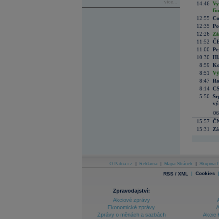
více...
14:46
Vy
fi
12:55
Co
12:35
Po
12:26
Zá
11:52
ČE
11:00
Pe
10:30
Hl
8:59
Ko
8:51
Vý
8:47
Ro
8:14
CS
5:50
Sr
vý
06
15:57
ČN
15:31
Zá
O Patria.cz
|
Reklama
|
Mapa Stránek
|
Skupina P
|
Cookies
RSS / XML
Zpravodajství:
Akciové zprávy
Ekonomické zprávy
A
Zprávy o měnách a sazbách
Akcie 