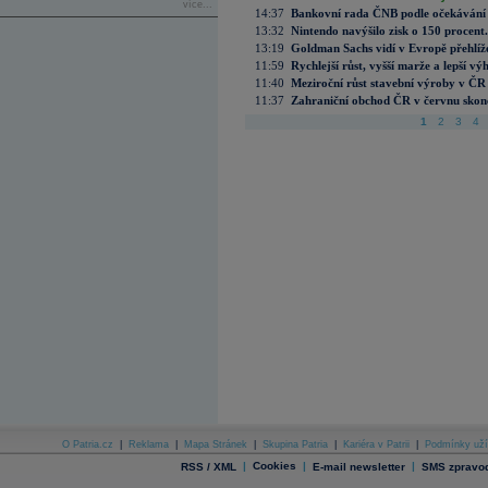
více...
14:37
Bankovní rada ČNB podle očekávání 
13:32
Nintendo navýšilo zisk o 150 procen
13:19
Goldman Sachs vidí v Evropě přehlíže
11:59
Rychlejší růst, vyšší marže a lepší v
11:40
Meziroční růst stavební výroby v ČR
11:37
Zahraniční obchod ČR v červnu skonč
1
2
3
4
O Patria.cz
|
Reklama
|
Mapa Stránek
|
Skupina Patria
|
Kariéra v Patrii
|
Podmínky uží
|
Cookies
|
|
RSS / XML
E-mail newsletter
SMS zpravod