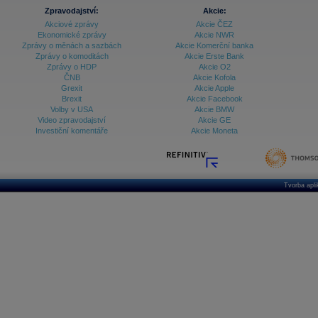
Zpravodajství:
Akcie:
Akciové zprávy
Akcie ČEZ
Ekonomické zprávy
Akcie NWR
Zprávy o měnách a sazbách
Akcie Komerční banka
Zprávy o komoditách
Akcie Erste Bank
Zprávy o HDP
Akcie O2
ČNB
Akcie Kofola
Grexit
Akcie Apple
Brexit
Akcie Facebook
Volby v USA
Akcie BMW
Video zpravodajství
Akcie GE
Investiční komentáře
Akcie Moneta
Tvorba apl