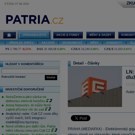
ZKU
PÁTEK 07.08.2026
ZPRAVODAJSTVÍ
AKCIE & FONDY
MĚNY & SAZBY
KOMODIT
|
PŘEHLED ZPRÁV
|
AKCIOVÉ
|
EKONOMICKÉ
|
MĚNY
|
KOMODITY
|
SL
PX
2 789,77
-0,55%
DAX
26 369,68
0,88%
CZK/€
24,246
0,08%
CZK/$
21,033
0,01%
Detail - články
HLEDAT V KOMENTÁŘÍCH
LN:
dlu
Pokročilé hledání
hledat
12.03
INVESTIČNÍ DOPORUČENÍ
Autor
AstraZeneca jako sázka na
defenzivu mimo AI horečku
Arista Networks: AI může firmě
zajistit příznivý vítr do zad
Analytický radar: Colt CZ roste díky
vyšší marži, širší integraci i
stabilnějšímu byznysu
Nové střelivo pro další růst. Patria
PRAHA (MEDIAFAX) - Elektrárenský gig
mění cílovou cenu pro Colt CZ
silnou zbraň na zákazníky, které označí z
Goldman Sachs: Je dobrý okamžik