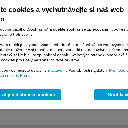
te cookies a vychutnávejte si náš web
no
račování článku je dostupné jen klientům placených služeb
Patria Plus
/
estor Plus
případně uživatelům platformy
Patria Direct
. Pokud jste klientem
nout na tlačítko „Souhlasím“ a udělíte souhlas se zpracováním cookies 
hto služeb, potom je nutné se
Přihlásit
.
brané třetí strany.
ámci placeného informačního servisu získáte
ám mohli poskytnout více komfortu při prohlížení všech webových st
řístup ke
kompletnímu zpravodajství
to údaje můžeme vzájemně zpřístupňovat a dále zpracovávat s cílem pos
.patria.cz bez jakýchkoliv omezení. Veškeré
lientský zážitek, tj. přizpůsobení obsahu webových stránek, analytická č
rávy, komentáře a horké zprávy jsou
 cookies pro účely personalizované reklamy.
brazovány terminálovou metodou (bez nutnosti obnovovat stránku) bez
ždění a v plné verzi.
si cookies můžete upravit v
nastavení
. Podrobnosti najdete v
Přehledu 
h cookies Patria
.
en zpravodajství, ale i další služby získáte v Patria Plus / Investor Plus -
sms
e-mailové
zpravodajství,
data
z finančních trhů v reálném čase, kompletní
lytický servis
, rozsáhlé
databáze
časových řad ke stažení,
prognózy
žít jen technické cookies
Souhlas
oje a
valuace
, ekonomické
fundamenty
,
nástroje
a
kalkulátory
...
více