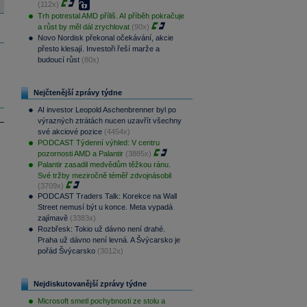
(112x)
Trh potrestal AMD příliš. AI příběh pokračuje
a růst by měl dál zrychlovat
(90x)
Novo Nordisk překonal očekávání, akcie
přesto klesají. Investoři řeší marže a
budoucí růst
(80x)
Nejčtenější zprávy týdne
AI investor Leopold Aschenbrenner byl po
výrazných ztrátách nucen uzavřít všechny
své akciové pozice
(4454x)
PODCAST Týdenní výhled: V centru
.
pozornosti AMD a Palantir
(3885x)
Palantir zasadil medvědům těžkou ránu.
Své tržby meziročně téměř zdvojnásobil
(3709x)
PODCAST Traders Talk: Korekce na Wall
Street nemusí být u konce. Meta vypadá
zajímavě
(3383x)
Rozbřesk: Tokio už dávno není drahé.
Praha už dávno není levná. A Švýcarsko je
pořád Švýcarsko
(3012x)
Nejdiskutovanější zprávy týdne
Microsoft smetl pochybnosti ze stolu a