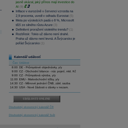
jasně ukázal, jaký přínos mají investice do
AI
(9)
Inflace v eurozóně v červenci vzrostla na
2,9 procenta, uvedl v odhadu Eurostat
(5)
Meta po výsledcích padá o 8 %, Microsoft
těží ze silného růstu Azure
(3)
Definitivní proražení stoletého trendu?
(1)
Rozbřesk: Tokio už dávno není drahé.
Praha už dávno není levná. A Švýcarsko je
pořád Švýcarsko
(1)
Kalendář událostí
Čas
Událost
8:00
DE - Průmyslové objednávky, y/y
9:00
CZ - Obchodní bilance - nár. pojetí, mld. Kč
9:00
CZ - Průmyslová výroba, y/y
11:00
EMU - Maloobchodní tržby, y/y
14:30
CZ - Měnové jednání ČNB, zákl. sazba
14:30
USA - Nové žádosti o dávky v nezam.
UDÁLOSTI ONLINE
Dlouhodobý ekonomický kalendář ČR
Dlouhodobý ekonomický kalendář Svět