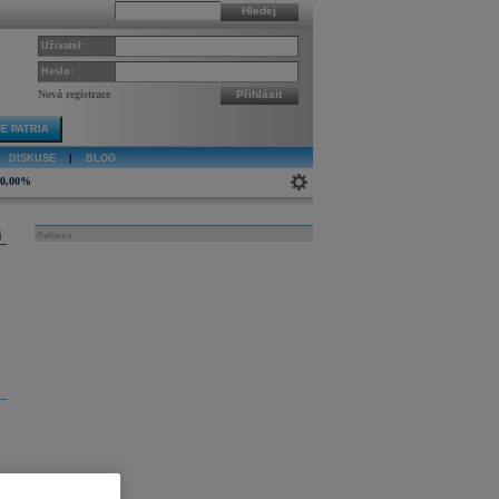
Hledej
Uživatel:
Heslo:
Nová registrace
Přihlásit
E PATRIA
DISKUSE
|
BLOG
0,00%
j
Reklama