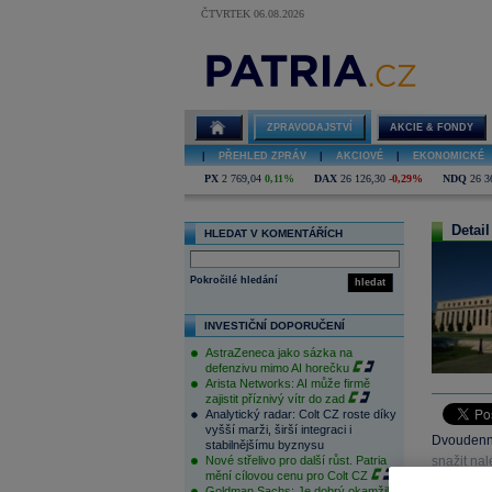
ČTVRTEK 06.08.2026
ZPRAVODAJSTVÍ
AKCIE & FONDY
|
PŘEHLED ZPRÁV
|
AKCIOVÉ
|
EKONOMICKÉ
PX
2 769,04
0,11%
DAX
26 126,30
-0,29%
NDQ
26 3
Detail
HLEDAT V KOMENTÁŘÍCH
Pokročilé hledání
hledat
INVESTIČNÍ DOPORUČENÍ
AstraZeneca jako sázka na
defenzivu mimo AI horečku
Arista Networks: AI může firmě
zajistit příznivý vítr do zad
Analytický radar: Colt CZ roste díky
vyšší marži, širší integraci i
Dvoudenní
stabilnějšímu byznysu
Nové střelivo pro další růst. Patria
snažit nal
mění cílovou cenu pro Colt CZ
ekonomiku
Goldman Sachs: Je dobrý okamžik