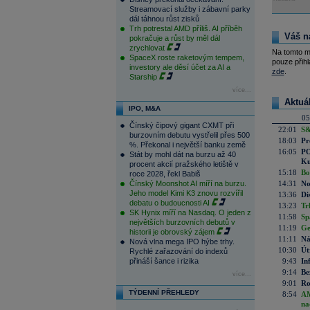
Streamovací služby i zábavní parky
dál táhnou růst zisků
Trh potrestal AMD příliš. AI příběh
Váš n
pokračuje a růst by měl dál
zrychlovat
Na tomto m
SpaceX roste raketovým tempem,
pouze přihl
investory ale děsí účet za AI a
zde
.
Starship
více...
Aktuá
IPO, M&A
05
Čínský čipový gigant CXMT při
22:01
S&
burzovním debutu vystřelil přes 500
18:03
Pr
%. Překonal i největší banku země
16:05
PO
Stát by mohl dát na burzu až 40
Ku
procent akcií pražského letiště v
15:18
Bo
roce 2028, řekl Babiš
Čínský Moonshot AI míří na burzu.
14:31
No
Jeho model Kimi K3 znovu rozvířil
13:36
Di
debatu o budoucnosti AI
13:23
Tr
SK Hynix míří na Nasdaq. O jeden z
11:58
Sp
největších burzovních debutů v
11:19
Ge
historii je obrovský zájem
11:11
Ná
Nová vlna mega IPO hýbe trhy.
10:30
Út
Rychlé zařazování do indexů
přináší šance i rizika
9:43
In
9:14
Be
více...
9:01
Ro
TÝDENNÍ PŘEHLEDY
8:54
AM
na