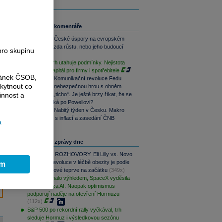
Související komentáře
Rozbřesk: České úspory na evropském
vrcholu. Brzda růstu, nebo jeho budoucí
pro skupinu
motor?
Fed mlčí, trh utahuje podmínky. Nejistota
zdražuje kapitál pro firmy i spotřebitele
ránek ČSOB,
Rozbřesk: Komunikační revoluce Fedu
kytnout co
začíná být nebezpečnou hrou s ohněm
innost a
Warshovo „ticho“. Je ještě brzy říkat, že se
trhům stýská po Powellovi?
Rozbřesk: Nabitý týden v Česku. Makro
data v čele s inflací a zasedání ČNB
a
Nejčtenější zprávy dne
PODCAST ROZHOVORY: Eli Lilly vs. Novo
Nordisk. Revoluce v léčbě obezity je podle
ím
MUDr. Kunové teprve na začátku
(349x)
AMD zklamalo výhledem, SpaceX vyděsila
cenovkou za AI. Naopak optimismus
podporují naděje na otevření Hormuzu
(112x)
S&P 500 po rekordní rally vyčkával, trh
sleduje Hormuz i výsledkovou sezónu