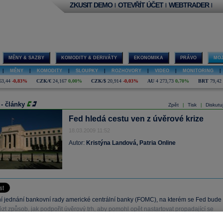
ZKUSIT DEMO
OTEVŘÍT ÚČET
WEBTRADER
|
|
|
MĚNY & SAZBY
KOMODITY & DERIVÁTY
EKONOMIKA
PRÁVO
MOJ
|
MĚNY
|
KOMODITY
|
SLOUPKY
|
ROZHOVORY
|
VIDEO
|
MONITORING
|
63,44
-0,83%
CZK/€
24,167
0,00%
CZK/$
20,914
-0,03%
AU
4 273,73
0,70%
BRT
79,42
 - články
Zpět
Tisk
Diskutu
|
|
Fed hledá cestu ven z úvěrové krize
18.03.2009 11:52
Autor:
Kristýna Landová, Patria Online
 jednání bankovní rady americké centrální banky (FOMC), na kterém se Fed bude
ézt způsob, jak podpořit úvěrový trh, aby pomohl opět nastartovat propadající se
, dnes vstupuje do druhé fáze.