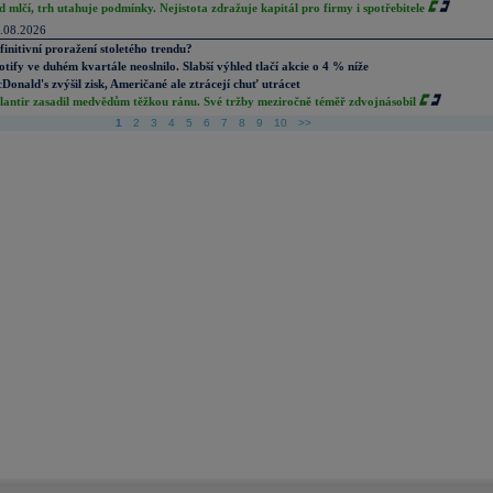
d mlčí, trh utahuje podmínky. Nejistota zdražuje kapitál pro firmy i spotřebitele
.08.2026
finitivní proražení stoletého trendu?
otify ve duhém kvartále neoslnilo. Slabší výhled tlačí akcie o 4 % níže
Donald's zvýšil zisk, Američané ale ztrácejí chuť utrácet
lantir zasadil medvědům těžkou ránu. Své tržby meziročně téměř zdvojnásobil
1
2
3
4
5
6
7
8
9
10
>>