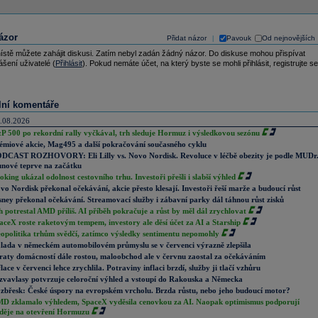
ázor
Přidat názor
Pavouk
Od nejnovějších
|
ístě můžete zahájit diskusi. Zatím nebyl zadán žádný názor. Do diskuse mohou přispívat
ášení uživatelé (
Přihlásit
). Pokud nemáte účet, na který byste se mohli přihlásit, registrujte se
lní komentáře
.08.2026
P 500 po rekordní rally vyčkával, trh sleduje Hormuz i výsledkovou sezónu
émiové akcie, Mag495 a další pokračování současného cyklu
DCAST ROZHOVORY: Eli Lilly vs. Novo Nordisk. Revoluce v léčbě obezity je podle MUDr
nové teprve na začátku
oking ukázal odolnost cestovního trhu. Investoři přešli i slabší výhled
vo Nordisk překonal očekávání, akcie přesto klesají. Investoři řeší marže a budoucí růst
sney překonal očekávání. Streamovací služby i zábavní parky dál táhnou růst zisků
h potrestal AMD příliš. AI příběh pokračuje a růst by měl dál zrychlovat
aceX roste raketovým tempem, investory ale děsí účet za AI a Starship
opolitika trhům svědčí, zatímco výsledky sentimentu nepomohly
lada v německém automobilovém průmyslu se v červenci výrazně zlepšila
raty domácností dále rostou, maloobchod ale v červnu zaostal za očekáváním
flace v červenci lehce zrychlila. Potraviny inflaci brzdí, služby ji tlačí vzhůru
zvavlasy potvrzuje celoroční výhled a vstoupí do Rakouska a Německa
zbřesk: České úspory na evropském vrcholu. Brzda růstu, nebo jeho budoucí motor?
D zklamalo výhledem, SpaceX vyděsila cenovkou za AI. Naopak optimismus podporují
děje na otevření Hormuzu