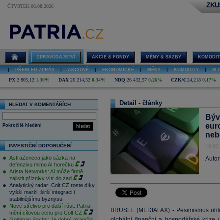
ZKU
ČTVRTEK 06.08.2026
ZPRAVODAJSTVÍ
AKCIE & FONDY
MĚNY & SAZBY
KOMODIT
|
PŘEHLED ZPRÁV
|
AKCIOVÉ
|
EKONOMICKÉ
|
MĚNY
|
KOMODITY
|
SL
PX
2 805,12
1,30%
DAX
26 214,52
0,34%
NDQ
26 432,57
0,26%
CZK/€
24,218
0,17%
Detail - články
HLEDAT V KOMENTÁŘÍCH
Býv
eur
Pokročilé hledání
hledat
neb
INVESTIČNÍ DOPORUČENÍ
19.03
AstraZeneca jako sázka na
Autor
defenzivu mimo AI horečku
Arista Networks: AI může firmě
zajistit příznivý vítr do zad
Analytický radar: Colt CZ roste díky
vyšší marži, širší integraci i
stabilnějšímu byznysu
Nové střelivo pro další růst. Patria
BRUSEL (MEDIAFAX) - Pesimismus ohle
mění cílovou cenu pro Colt CZ
globální finanční a hospodářské krize
Goldman Sachs: Je dobrý okamžik