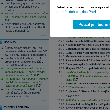
Tak tomu říkám revoluční výrok. Upřímně jest
Rychlejší růst, vyšší marže a lepší
bral s rezervou a na představě Italů, Řeků a 
výhled. Lilly překonává Novo
Detailně si cookies můžete upravit
Me2d
Nordisk
podmínkách cookies Patria
.
Booking ukázal odolnost cestovního
trhu. Investoři přešli i slabší výhled
Aktuální komentáře
Novo Nordisk překonal očekávání,
Použít jen techn
06.08.2026
akcie přesto klesají. Investoři řeší
15:57
ČNB ve vyčkávacím režimu, zvýšení s
marže a budoucí růst
15:31
Zásoby plynu v EU jsou pro toto obdo
více...
14:47
Růst MercadoLibre akceleruje na 50 %
14:37
Bankovní rada ČNB podle očekávání 
IPO, M&A
13:32
Nintendo navýšilo zisk o 150 procen
Čínský čipový gigant CXMT při
13:19
Goldman Sachs vidí v Evropě přehlíže
burzovním debutu vystřelil přes 500
11:59
Rychlejší růst, vyšší marže a lepší v
%. Překonal i největší banku země
11:40
Meziroční růst stavební výroby v ČR
Stát by mohl dát na burzu až 40
11:37
Zahraniční obchod ČR v červnu skonč
procent akcií pražského letiště v
11:35
Český průmysl zakončil druhé čtvrtlet
roce 2028, řekl Babiš
11:29
Skupina ČSOB v 1. pololetí: Velký zá
Čínský Moonshot AI míří na burzu.
Jeho model Kimi K3 znovu rozvířil
11:26
Paměťový sektor je brzda pro techy,
debatu o budoucnosti AI
10:27
PREVIEW: CSG míří k dalšímu růstu.
SK Hynix míří na Nasdaq. O jeden z
knihy
největších burzovních debutů v
8:43
Rozbřesk: Inflace v červenci mírně v
historii je obrovský zájem
8:40
ČNB rozhodne o sazbách, trhy mezitím
Nová vlna mega IPO hýbe trhy.
6:08
Apple není AI firma. Jeho síla stojí n
Rychlé zařazování do indexů
přináší šance i rizika
05.08.2026
22:01
S&P 500 po rekordní rally vyčkával,
více...
18:03
Prémiové akcie, Mag495 a další pokr
TÝDENNÍ PŘEHLEDY
16:05
PODCAST ROZHOVORY: Eli Lilly vs. 