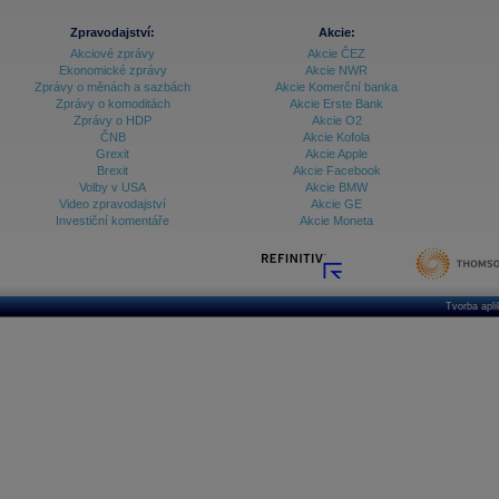
Zpravodajství:
Akcie:
Akciové zprávy
Akcie ČEZ
Ekonomické zprávy
Akcie NWR
Zprávy o měnách a sazbách
Akcie Komerční banka
Zprávy o komoditách
Akcie Erste Bank
Zprávy o HDP
Akcie O2
ČNB
Akcie Kofola
Grexit
Akcie Apple
Brexit
Akcie Facebook
Volby v USA
Akcie BMW
Video zpravodajství
Akcie GE
Investiční komentáře
Akcie Moneta
Tvorba apl