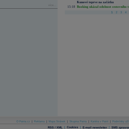
Kunové teprve na začátku
více...
15:18
Booking ukázal odolnost cestovního trh
1
2
3
4
O Patria.cz
|
Reklama
|
Mapa Stránek
|
Skupina Patria
|
Kariéra v Patrii
|
Podmínky uží
|
Cookies
|
|
RSS / XML
E-mail newsletter
SMS zpravod