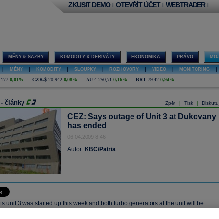
ZKUSIT DEMO
OTEVŘÍT ÚČET
WEBTRADER
|
|
|
MĚNY & SAZBY
KOMODITY & DERIVÁTY
EKONOMIKA
PRÁVO
MOJ
|
MĚNY
|
KOMODITY
|
SLOUPKY
|
ROZHOVORY
|
VIDEO
|
MONITORING
|
,177
0,01%
CZK/$
20,942
0,08%
AU
4 250,71
0,16%
BRT
79,42
0,94%
 - články
Zpět
Tisk
Diskutu
|
|
CEZ: Says outage of Unit 3 at Dukovany
has ended
06.04.2009 8:46
Autor:
KBC/Patria
ts unit 3 was started up this week and both turbo generators at the unit will be
d to the grid. The turbo generators were completely refurbished during the outage