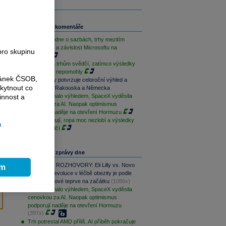
Související komentáře
ČNB rozhodne o sazbách, trhy mezitím
sledují Írán a závislost Microsoftu na
pro skupinu
OpenAI
Geopolitika trhům svědčí, zatímco výsledky
sentimentu nepomohly
ránek ČSOB,
Bezvavlasy potvrzuje celoroční výhled a
kytnout co
vstoupí do Rakouska a Německa
innost a
AMD zklamalo výhledem, SpaceX vyděsila
cenovkou za AI. Naopak optimismus
podporují naděje na otevření Hormuzu
Techy fungují, ropa moc nezlobí a výsledky
a
trhům svědčí
Nejčtenější zprávy dne
PODCAST ROZHOVORY: Eli Lilly vs. Novo
ím
Nordisk. Revoluce v léčbě obezity je podle
MUDr. Kunové teprve na začátku
(1086x)
AMD zklamalo výhledem, SpaceX vyděsila
cenovkou za AI. Naopak optimismus
podporují naděje na otevření Hormuzu
(397x)
Trh potrestal AMD příliš. AI příběh pokračuje