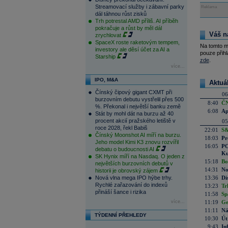
Streamovací služby i zábavní parky
Reklama
dál táhnou růst zisků
Trh potrestal AMD příliš. AI příběh
pokračuje a růst by měl dál
Váš n
zrychlovat
SpaceX roste raketovým tempem,
Na tomto m
investory ale děsí účet za AI a
pouze přihl
Starship
zde
.
více...
IPO, M&A
Aktuá
Čínský čipový gigant CXMT při
06
burzovním debutu vystřelil přes 500
8:40
ČN
%. Překonal i největší banku země
6:08
Ap
Stát by mohl dát na burzu až 40
procent akcií pražského letiště v
05
roce 2028, řekl Babiš
22:01
S&
Čínský Moonshot AI míří na burzu.
18:03
Pr
Jeho model Kimi K3 znovu rozvířil
16:05
PO
debatu o budoucnosti AI
Ku
SK Hynix míří na Nasdaq. O jeden z
15:18
Bo
největších burzovních debutů v
14:31
No
historii je obrovský zájem
Nová vlna mega IPO hýbe trhy.
13:36
Di
Rychlé zařazování do indexů
13:23
Tr
přináší šance i rizika
11:58
Sp
více...
11:19
Ge
11:11
Ná
TÝDENNÍ PŘEHLEDY
10:30
Út
9:43
In