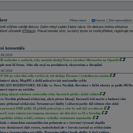
ázor
Přidat názor
Pavouk
Od nejnovějších
|
ístě můžete zahájit diskusi. Zatím nebyl zadán žádný názor. Do diskuse mohou přispívat
ášení uživatelé (
Přihlásit
). Pokud nemáte účet, na který byste se mohli přihlásit, registrujte se
lní komentáře
.08.2026
B rozhodne o sazbách, trhy mezitím sledují Írán a závislost Microsoftu na OpenAI
ple není AI firma. Jeho síla stojí na produktech, ekosystému a disciplíně
.08.2026
P 500 po rekordní rally vyčkával, trh sleduje Hormuz i výsledkovou sezónu
émiové akcie, Mag495 a další pokračování současného cyklu
DCAST ROZHOVORY: Eli Lilly vs. Novo Nordisk. Revoluce v léčbě obezity je podle MUDr
nové teprve na začátku
oking ukázal odolnost cestovního trhu. Investoři přešli i slabší výhled
vo Nordisk překonal očekávání, akcie přesto klesají. Investoři řeší marže a budoucí růst
sney překonal očekávání. Streamovací služby i zábavní parky dál táhnou růst zisků
h potrestal AMD příliš. AI příběh pokračuje a růst by měl dál zrychlovat
aceX roste raketovým tempem, investory ale děsí účet za AI a Starship
opolitika trhům svědčí, zatímco výsledky sentimentu nepomohly
lada v německém automobilovém průmyslu se v červenci výrazně zlepšila
raty domácností dále rostou, maloobchod ale v červnu zaostal za očekáváním
flace v červenci lehce zrychlila. Potraviny inflaci brzdí, služby ji tlačí vzhůru