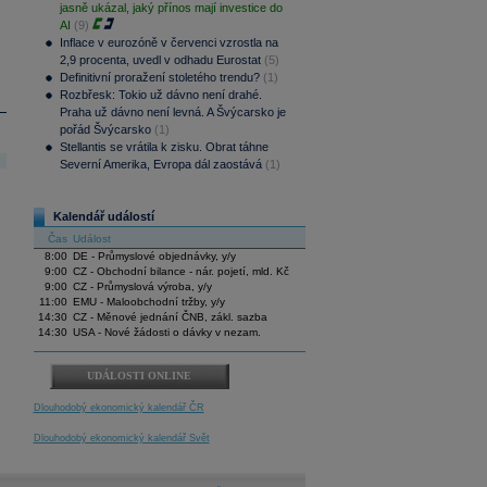
jasně ukázal, jaký přínos mají investice do
AI
(9)
Inflace v eurozóně v červenci vzrostla na
2,9 procenta, uvedl v odhadu Eurostat
(5)
Definitivní proražení stoletého trendu?
(1)
Rozbřesk: Tokio už dávno není drahé.
Praha už dávno není levná. A Švýcarsko je
pořád Švýcarsko
(1)
Stellantis se vrátila k zisku. Obrat táhne
Severní Amerika, Evropa dál zaostává
(1)
Kalendář událostí
Čas
Událost
8:00
DE - Průmyslové objednávky, y/y
9:00
CZ - Obchodní bilance - nár. pojetí, mld. Kč
9:00
CZ - Průmyslová výroba, y/y
11:00
EMU - Maloobchodní tržby, y/y
14:30
CZ - Měnové jednání ČNB, zákl. sazba
14:30
USA - Nové žádosti o dávky v nezam.
UDÁLOSTI ONLINE
Dlouhodobý ekonomický kalendář ČR
Dlouhodobý ekonomický kalendář Svět