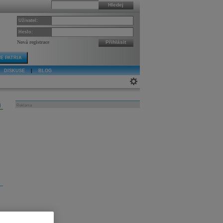
Hledej
Uživatel:
Heslo:
Nová registrace
Přihlásit
E PATRIA
DISKUSE
|
BLOG
j
Reklama
,