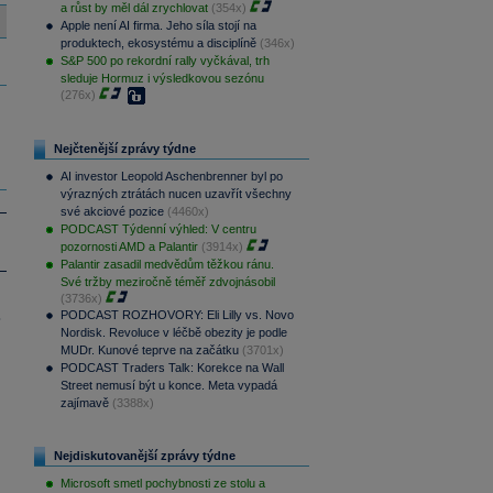
a růst by měl dál zrychlovat
(354x)
Apple není AI firma. Jeho síla stojí na
produktech, ekosystému a disciplíně
(346x)
S&P 500 po rekordní rally vyčkával, trh
sleduje Hormuz i výsledkovou sezónu
(276x)
Nejčtenější zprávy týdne
AI investor Leopold Aschenbrenner byl po
výrazných ztrátách nucen uzavřít všechny
své akciové pozice
(4460x)
PODCAST Týdenní výhled: V centru
pozornosti AMD a Palantir
(3914x)
Palantir zasadil medvědům těžkou ránu.
Své tržby meziročně téměř zdvojnásobil
(3736x)
PODCAST ROZHOVORY: Eli Lilly vs. Novo
.
Nordisk. Revoluce v léčbě obezity je podle
MUDr. Kunové teprve na začátku
(3701x)
PODCAST Traders Talk: Korekce na Wall
Street nemusí být u konce. Meta vypadá
zajímavě
(3388x)
Nejdiskutovanější zprávy týdne
Microsoft smetl pochybnosti ze stolu a