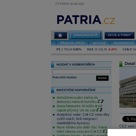
ČTVRTEK 06.08.2026
ZPRAVODAJSTVÍ
AKCIE & FONDY
|
PŘEHLED ZPRÁV
|
AKCIOVÉ
|
EKONOMICKÉ
PX
2 769,04
0,00%
DAX
26 126,30
-0,29%
CZK/€
24
Detail
HLEDAT V KOMENTÁŘÍCH
Pokročilé hledání
hledat
INVESTIČNÍ DOPORUČENÍ
AstraZeneca jako sázka na
defenzivu mimo AI horečku
Arista Networks: AI může firmě
zajistit příznivý vítr do zad
Analytický radar: Colt CZ roste díky
vyšší marži, širší integraci i
stabilnějšímu byznysu
CEZ said i
Nové střelivo pro další růst. Patria
mění cílovou cenu pro Colt CZ
reconnecte
Goldman Sachs: Je dobrý okamžik