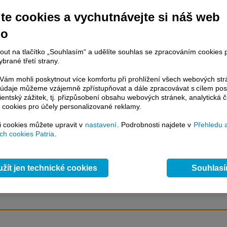
ka, Dukovany spokesman,
te cookies a vychutnávejte si náš web
no
račování článku je dostupné jen klientům placených služeb
Patria Plus
/
nout na tlačítko „Souhlasím“ a udělíte souhlas se zpracováním cookies 
estor Plus
případně uživatelům platformy
Patria Direct
. Pokud jste klientem
brané třetí strany.
hto služeb, potom je nutné se
Přihlásit
.
ám mohli poskytnout více komfortu při prohlížení všech webových st
ámci placeného informačního servisu získáte
to údaje můžeme vzájemně zpřístupňovat a dále zpracovávat s cílem pos
řístup ke
kompletnímu zpravodajství
lientský zážitek, tj. přizpůsobení obsahu webových stránek, analytická č
.patria.cz bez jakýchkoliv omezení. Veškeré
 cookies pro účely personalizované reklamy.
rávy, komentáře a horké zprávy jsou
brazovány terminálovou metodou (bez nutnosti obnovovat stránku) bez
si cookies můžete upravit v
nastavení
. Podrobnosti najdete v
Přehledu 
ždění a v plné verzi.
h cookies Patria
.
en zpravodajství, ale i další služby získáte v Patria Plus / Investor Plus -
sms
e-mailové
zpravodajství,
data
z finančních trhů v reálném čase, kompletní
žít jen technické cookies
Souhlas
lytický servis
, rozsáhlé
databáze
časových řad ke stažení,
prognózy
oje a
valuace
, ekonomické
fundamenty
,
nástroje
a
kalkulátory
...
více