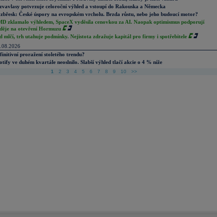
zvavlasy potvrzuje celoroční výhled a vstoupí do Rakouska a Německa
zbřesk: České úspory na evropském vrcholu. Brzda růstu, nebo jeho budoucí motor?
D zklamalo výhledem, SpaceX vyděsila cenovkou za AI. Naopak optimismus podporují
děje na otevření Hormuzu
d mlčí, trh utahuje podmínky. Nejistota zdražuje kapitál pro firmy i spotřebitele
.08.2026
finitivní proražení stoletého trendu?
otify ve duhém kvartále neoslnilo. Slabší výhled tlačí akcie o 4 % níže
1
2
3
4
5
6
7
8
9
10
>>