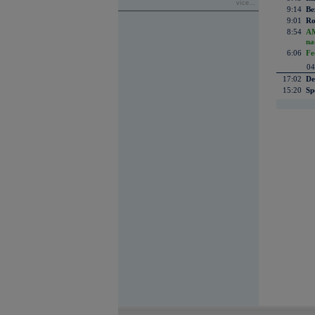
více...
9:14
Be
9:01
Ro
8:54
AM
na
6:06
Fe
04
17:02
De
15:20
Sp