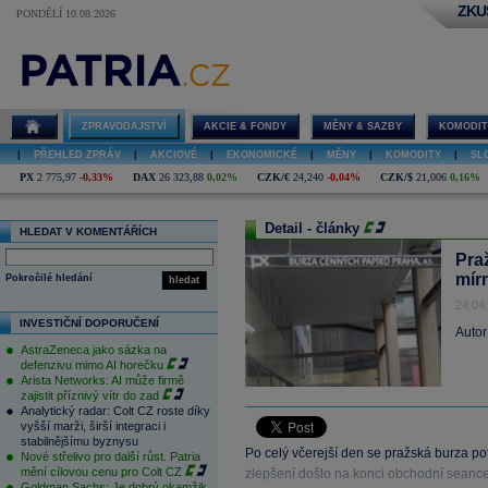
ZKU
PONDĚLÍ 10.08.2026
ZPRAVODAJSTVÍ
AKCIE & FONDY
MĚNY & SAZBY
KOMODIT
|
PŘEHLED ZPRÁV
|
AKCIOVÉ
|
EKONOMICKÉ
|
MĚNY
|
KOMODITY
|
SL
PX
2 775,97
-0,33%
DAX
26 323,88
0,02%
CZK/€
24,240
-0,04%
CZK/$
21,006
0,16%
Detail - články
HLEDAT V KOMENTÁŘÍCH
Pra
mír
Pokročilé hledání
hledat
24.04
INVESTIČNÍ DOPORUČENÍ
Autor
AstraZeneca jako sázka na
defenzivu mimo AI horečku
Arista Networks: AI může firmě
zajistit příznivý vítr do zad
Analytický radar: Colt CZ roste díky
vyšší marži, širší integraci i
stabilnějšímu byznysu
Po celý včerejší den se pražská burza po
Nové střelivo pro další růst. Patria
mění cílovou cenu pro Colt CZ
zlepšení došlo na konci obchodní seance
Goldman Sachs: Je dobrý okamžik