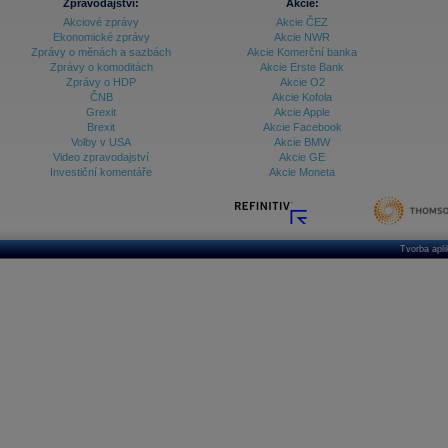
Zpravodajství:
Akcie:
Akciové zprávy
Akcie ČEZ
Ekonomické zprávy
Akcie NWR
Zprávy o měnách a sazbách
Akcie Komerční banka
Zprávy o komoditách
Akcie Erste Bank
Zprávy o HDP
Akcie O2
ČNB
Akcie Kofola
Grexit
Akcie Apple
Brexit
Akcie Facebook
Volby v USA
Akcie BMW
Video zpravodajství
Akcie GE
Investiční komentáře
Akcie Moneta
Tvorba apl