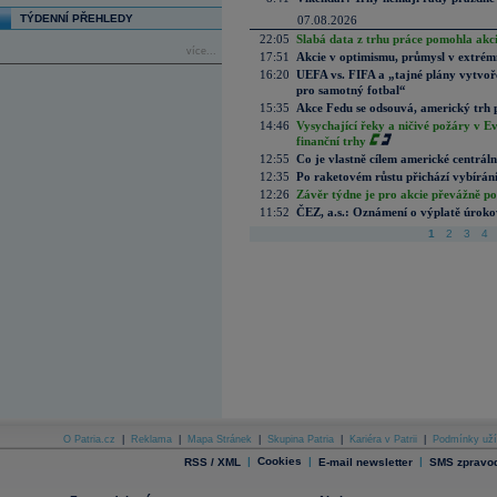
TÝDENNÍ PŘEHLEDY
07.08.2026
22:05
Slabá data z trhu práce pomohla akc
více...
17:51
Akcie v optimismu, průmysl v extrémn
16:20
UEFA vs. FIFA a „tajné plány vytvoř
pro samotný fotbal“
15:35
Akce Fedu se odsouvá, americký trh 
14:46
Vysychající řeky a ničivé požáry v E
finanční trhy
12:55
Co je vlastně cílem americké centrál
12:35
Po raketovém růstu přichází vybírán
12:26
Závěr týdne je pro akcie převážně po
11:52
ČEZ, a.s.: Oznámení o výplatě úrok
1
2
3
4
O Patria.cz
|
Reklama
|
Mapa Stránek
|
Skupina Patria
|
Kariéra v Patrii
|
Podmínky uží
|
Cookies
|
|
RSS / XML
E-mail newsletter
SMS zpravod