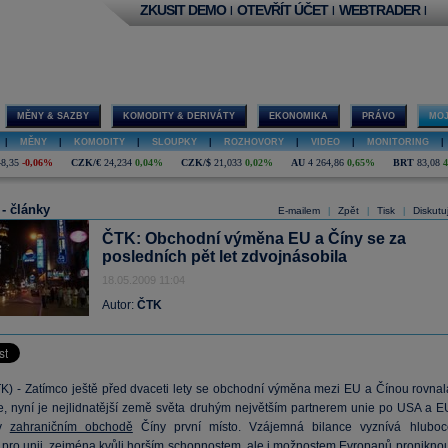
ZKUSIT DEMO
OTEVŘÍT ÚČET
WEBTRADER
|
|
|
MĚNY & SAZBY
KOMODITY & DERIVÁTY
EKONOMIKA
PRÁVO
MOJ
|
MĚNY
|
KOMODITY
|
SLOUPKY
|
ROZHOVORY
|
VIDEO
|
MONITORING
|
48,35
-0,06%
CZK/€
24,234
0,04%
CZK/$
21,033
0,02%
AU
4 264,86
0,65%
BRT
83,08
 - články
E-mailem
Zpět
Tisk
Diskutu
|
|
|
ČTK: Obchodní výměna EU a Číny se za
posledních pět let zdvojnásobila
18.05.2009 11:04
Autor:
ČTK
K) - Zatímco ještě před dvaceti lety se obchodní výměna mezi EU a Čínou rovnal
e, nyní je nejlidnatější země světa druhým největším partnerem unie po USA a E
 v
zahraničním obchodě
Číny první místo. Vzájemná bilance vyznívá hluboc
 pro unii, zejména kvůli horším schopnostem, ale i možnostem Evropanů proniknou