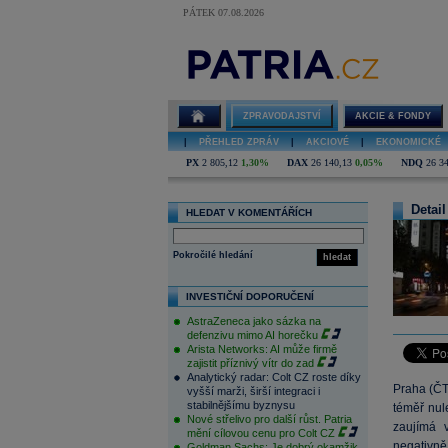
PÁTEK 07.08.2026
ZPRAVODAJSTVÍ
AKCIE & FONDY
|
PŘEHLED ZPRÁV
|
AKCIOVÉ
|
EKONOMICKÉ
PX
2 805,12
1,30%
DAX
26 140,13
0,05%
NDQ
26 3
Detail
HLEDAT V KOMENTÁŘÍCH
Pokročilé hledání
hledat
INVESTIČNÍ DOPORUČENÍ
AstraZeneca jako sázka na
defenzivu mimo AI horečku
Arista Networks: AI může firmě
zajistit příznivý vítr do zad
Analytický radar: Colt CZ roste díky
Praha (ČT
vyšší marži, širší integraci i
stabilnějšímu byznysu
téměř nul
Nové střelivo pro další růst. Patria
zaujímá
mění cílovou cenu pro Colt CZ
negativně
Goldman Sachs: Je dobrý okamžik