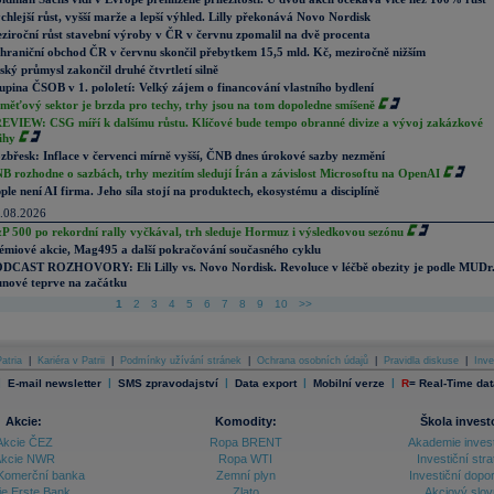
chlejší růst, vyšší marže a lepší výhled. Lilly překonává Novo Nordisk
ziroční růst stavební výroby v ČR v červnu zpomalil na dvě procenta
hraniční obchod ČR v červnu skončil přebytkem 15,5 mld. Kč, meziročně nižším
ský průmysl zakončil druhé čtvrtletí silně
upina ČSOB v 1. pololetí: Velký zájem o financování vlastního bydlení
měťový sektor je brzda pro techy, trhy jsou na tom dopoledne smíšeně
EVIEW: CSG míří k dalšímu růstu. Klíčové bude tempo obranné divize a vývoj zakázkové
ihy
zbřesk: Inflace v červenci mírně vyšší, ČNB dnes úrokové sazby nezmění
B rozhodne o sazbách, trhy mezitím sledují Írán a závislost Microsoftu na OpenAI
ple není AI firma. Jeho síla stojí na produktech, ekosystému a disciplíně
.08.2026
P 500 po rekordní rally vyčkával, trh sleduje Hormuz i výsledkovou sezónu
émiové akcie, Mag495 a další pokračování současného cyklu
DCAST ROZHOVORY: Eli Lilly vs. Novo Nordisk. Revoluce v léčbě obezity je podle MUDr
nové teprve na začátku
1
2
3
4
5
6
7
8
9
10
>>
atria
|
Kariéra v Patrii
|
Podmínky užívání stránek
|
Ochrana osobních údajů
|
Pravidla diskuse
|
Inve
|
|
|
|
|
E-mail newsletter
SMS zpravodajství
Data export
Mobilní verze
R
=
Real-Time dat
Akcie:
Komodity:
Škola invest
Akcie ČEZ
Ropa BRENT
Akademie inves
kcie NWR
Ropa WTI
Investiční stra
Komerční banka
Zemní plyn
Investiční dopo
ie Erste Bank
Zlato
Akciový slov