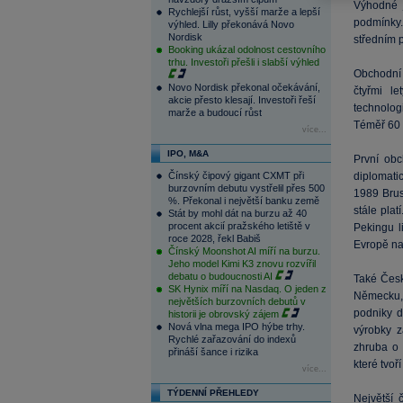
Výhodné j
Rychlejší růst, vyšší marže a lepší
podmínky.
výhled. Lilly překonává Novo
Nordisk
středním 
Booking ukázal odolnost cestovního
trhu. Investoři přešli i slabší výhled
Obchodní 
Novo Nordisk překonal očekávání,
čtyřmi le
akcie přesto klesají. Investoři řeší
technolog
marže a budoucí růst
Téměř 60 
více...
IPO, M&A
První ob
Čínský čipový gigant CXMT při
diplomati
burzovním debutu vystřelil přes 500
1989 Brus
%. Překonal i největší banku země
stále pla
Stát by mohl dát na burzu až 40
procent akcií pražského letiště v
Pekingu l
roce 2028, řekl Babiš
Evropě na
Čínský Moonshot AI míří na burzu.
Jeho model Kimi K3 znovu rozvířil
debatu o budoucnosti AI
Také Česk
SK Hynix míří na Nasdaq. O jeden z
Německu, 
největších burzovních debutů v
podniky d
historii je obrovský zájem
Nová vlna mega IPO hýbe trhy.
výrobky z
Rychlé zařazování do indexů
zhruba o
přináší šance i rizika
které tvoř
více...
TÝDENNÍ PŘEHLEDY
Největší 