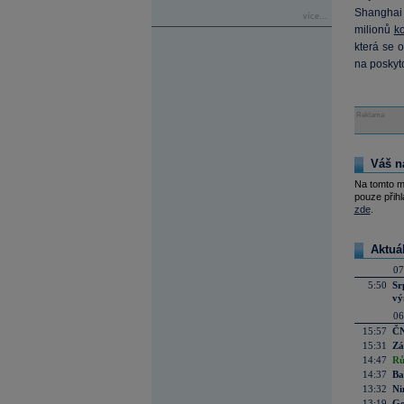
Shanghai 
více...
milionů
k
která se 
na poskyto
Reklama
Váš n
Na tomto m
pouze přihl
zde
.
Aktuá
07
5:50
Sr
vý
06
15:57
ČN
15:31
Zá
14:47
Rů
14:37
Ba
13:32
Ni
13:19
Go