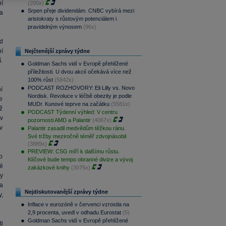
í
(200x)
Srpen přeje dividendám. CNBC vybírá mezi
a
aristokraty s růstovým potenciálem i
pravidelným výnosem
(96x)
d
í
Nejčtenější zprávy týdne
.
Goldman Sachs vidí v Evropě přehlížené
příležitosti. U dvou akcií očekává více než
100% růst
(5842x)
PODCAST ROZHOVORY: Eli Lilly vs. Novo
í
Nordisk. Revoluce v léčbě obezity je podle
e
MUDr. Kunové teprve na začátku
(5581x)
ž
PODCAST Týdenní výhled: V centru
v
pozornosti AMD a Palantir
(4067x)
v
Palantir zasadil medvědům těžkou ránu.
Své tržby meziročně téměř zdvojnásobil
(3889x)
PREVIEW: CSG míří k dalšímu růstu.
o
Klíčové bude tempo obranné divize a vývoj
ké
zakázkové knihy
(3075x)
y
a
Nejdiskutovanější zprávy týdne
,
Inflace v eurozóně v červenci vzrostla na
2,9 procenta, uvedl v odhadu Eurostat
(5)
Goldman Sachs vidí v Evropě přehlížené
i