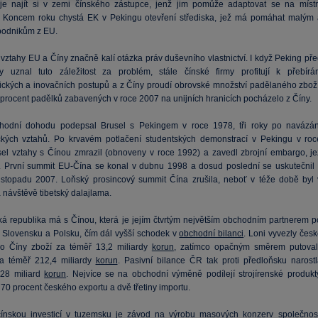
e najít si v zemi čínského zástupce, jenž jim pomůže adaptovat se na místn
 Koncem roku chystá EK v Pekingu otevření střediska, jež má pomáhat malým 
podnikům z EU.
vztahy EU a Číny značně kalí otázka práv duševního vlastnictví. I když Peking pře
ty uznal tuto záležitost za problém, stále čínské firmy profitují k přebírán
ických a inovačních postupů a z Číny proudí obrovské množství padělaného zboží
procent padělků zabavených v roce 2007 na unijních hranicích pocházelo z Číny.
chodní dohodu podepsal Brusel s Pekingem v roce 1978, tři roky po navázán
ckých vztahů. Po krvavém potlačení studentských demonstrací v Pekingu v roc
el vztahy s Čínou zmrazil (obnoveny v roce 1992) a zavedl zbrojní embargo, je
tí. První summit EU-Čína se konal v dubnu 1998 a dosud poslední se uskutečnil 
istopadu 2007. Loňský prosincový summit Čína zrušila, neboť v téže době byl 
 návštěvě tibetský dalajlama.
á republika má s Čínou, která je jejím čtvrtým největším obchodním partnerem p
Slovensku a Polsku, čím dál vyšší schodek v
obchodní bilanci
. Loni vyvezly čes
o Číny zboží za téměř 13,2 miliardy
korun
, zatímco opačným směrem putoval
a téměř 212,4 miliardy
korun
. Pasivní bilance ČR tak proti předloňsku narostl
 28 miliard
korun
. Nejvíce se na obchodní výměně podílejí strojírenské produkty
í 70 procent českého exportu a dvě třetiny importu.
čínskou investicí v tuzemsku je závod na výrobu masových konzerv společnost