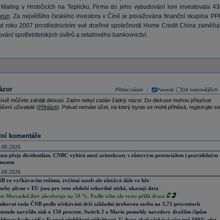
Maling v Hrobčicích na Teplicku. Firma do jeho vybudování loni investovala 43
orun
. Za největšího českého investora v Číně je považována finanční skupina PPF
od roku 2007 prostřednictvím své dceřiné společnosti Home Credit China zaměřuj
vání spotřebitelských úvěrů a retailového bankovnictví.
ázor
Přidat názor
Pavouk
Od nejnovějších
|
ístě můžete zahájit diskusi. Zatím nebyl zadán žádný názor. Do diskuse mohou přispívat
ášení uživatelé (
Přihlásit
). Pokud nemáte účet, na který byste se mohli přihlásit, registrujte se
lní komentáře
.08.2026
pen přeje dividendám. CNBC vybírá mezi aristokraty s růstovým potenciálem i pravidelným
nosem
.08.2026
B ve vyčkávacím režimu, zvýšení sazeb ale zůstává dále ve hře
soby plynu v EU jsou pro toto období rekordně nízké, ukazují data
st MercadoLibre akceleruje na 50 %. Podle trhu ale roste příliš draze
nkovní rada ČNB podle očekávání drží základní úrokovou sazbu na 3,75 procentech
ntendo navýšilo zisk o 150 procent. Switch 2 a Mario pomohly navzdory dražším čipům
ldman Sachs vidí v Evropě přehlížené příležitosti. U dvou akcií očekává více než 100% růst