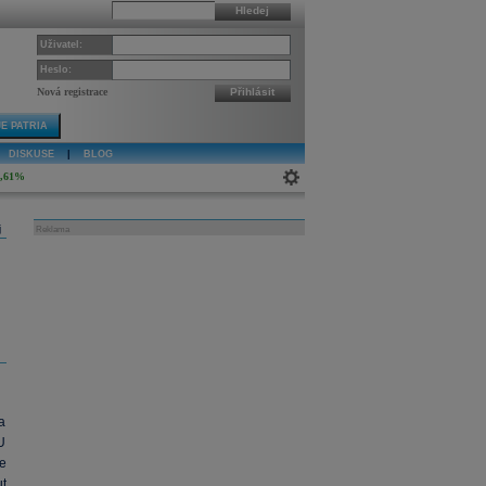
Hledej
Uživatel:
Heslo:
Nová registrace
Přihlásit
E PATRIA
DISKUSE
|
BLOG
4,61%
j
Reklama
a
U
e
t