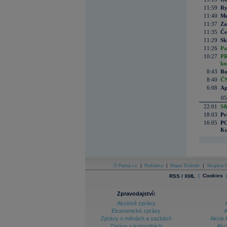
11:59
Ry
11:40
Me
11:37
Za
11:35
Če
11:29
Sk
11:26
Pa
10:27
PR
kn
8:43
Ro
8:40
ČN
6:08
Ap
05
22:01
S&
18:03
Pr
16:05
PO
Ku
O Patria.cz
|
Reklama
|
Mapa Stránek
|
Skupina P
|
Cookies
RSS / XML
Zpravodajství:
Akciové zprávy
Ekonomické zprávy
A
Zprávy o měnách a sazbách
Akcie 
Zprávy o komoditách
Akc