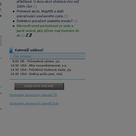
příležitosti. U dvou akcií očekává více než
0
100% růst
(1)
,
Prémiové akcie, Mag495 a další
e
pokračování současného cyklu
(1)
Definitivní proražení stoletého trendu?
(1)
Microsoft smetl pochybnosti ze stolu a
jasně ukázal, jaký přínos mají investice do
AI
(1)
Kalendář událostí
Čas
Událost
8:00
DE - Průmyslová výroba, y/y
14:30
USA - Míra nezaměstnanosti, s.a.
14:30
USA - Průměrná hodinová mzda, y/y
14:30
USA - Změna počtu prac. míst
UDÁLOSTI ONLINE
Dlouhodobý ekonomický kalendář ČR
Dlouhodobý ekonomický kalendář Svět