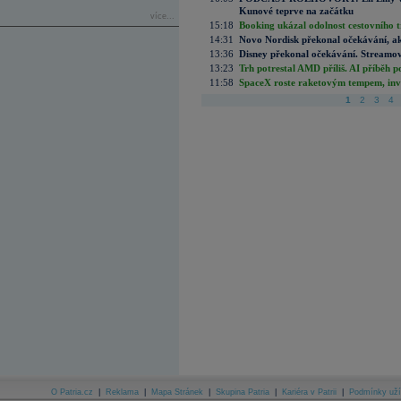
Kunové teprve na začátku
více...
15:18
Booking ukázal odolnost cestovního trh
14:31
Novo Nordisk překonal očekávání, akci
13:36
Disney překonal očekávání. Streamova
13:23
Trh potrestal AMD příliš. AI příběh p
11:58
SpaceX roste raketovým tempem, inves
1
2
3
4
O Patria.cz
|
Reklama
|
Mapa Stránek
|
Skupina Patria
|
Kariéra v Patrii
|
Podmínky uží