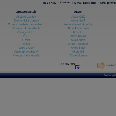
|
Cookies
|
|
RSS / XML
E-mail newsletter
SMS zpravod
Zpravodajství:
Akcie:
Akciové zprávy
Akcie ČEZ
Ekonomické zprávy
Akcie NWR
Zprávy o měnách a sazbách
Akcie Komerční banka
Zprávy o komoditách
Akcie Erste Bank
Zprávy o HDP
Akcie O2
ČNB
Akcie Kofola
Grexit
Akcie Apple
Brexit
Akcie Facebook
Volby v USA
Akcie BMW
Video zpravodajství
Akcie GE
Investiční komentáře
Akcie Moneta
Tvorba apl