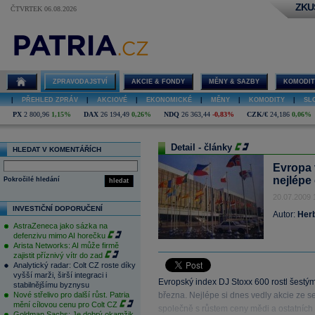
ZKU
ČTVRTEK 06.08.2026
ZPRAVODAJSTVÍ
AKCIE & FONDY
MĚNY & SAZBY
KOMODIT
|
PŘEHLED ZPRÁV
|
AKCIOVÉ
|
EKONOMICKÉ
|
MĚNY
|
KOMODITY
|
SL
PX
2 800,96
1,15%
DAX
26 194,49
0,26%
NDQ
26 363,44
-0,83%
CZK/€
24,186
0,06%
Detail - články
HLEDAT V KOMENTÁŘÍCH
Evropa 
nejlépe
Pokročilé hledání
hledat
20.07.2009 
INVESTIČNÍ DOPORUČENÍ
Autor:
Herb
AstraZeneca jako sázka na
defenzivu mimo AI horečku
Arista Networks: AI může firmě
zajistit příznivý vítr do zad
Analytický radar: Colt CZ roste díky
vyšší marži, širší integraci i
Evropský index DJ Stoxx 600 rostl šestý
stabilnějšímu byznysu
Nové střelivo pro další růst. Patria
března. Nejlépe si dnes vedly akcie ze se
mění cílovou cenu pro Colt CZ
společně s růstem ceny mědi a ostatníc
Goldman Sachs: Je dobrý okamžik