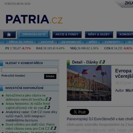
ZKU
SOBOTA 08.08.2026
ZPRAVODAJSTVÍ
AKCIE & FONDY
MĚNY & SAZBY
KOMODIT
|
PŘEHLED ZPRÁV
|
AKCIOVÉ
|
EKONOMICKÉ
|
MĚNY
|
KOMODITY
|
SL
PX
2 785,07
-0,71%
DAX
26 319,45
0,69%
NDQ
26 690,62
1,30%
CZK/€
24,232
-0,02%
Detail - články
HLEDAT V KOMENTÁŘÍCH
Evropa 
včerejší
Pokročilé hledání
hledat
29.07.2009 
INVESTIČNÍ DOPORUČENÍ
Autor:
Mich
AstraZeneca jako sázka na
defenzivu mimo AI horečku
Arista Networks: AI může firmě
zajistit příznivý vítr do zad
Analytický radar: Colt CZ roste díky
vyšší marži, širší integraci i
Panevropský DJ EuroStoxx50 v tuto chvíli 
stabilnějšímu byznysu
Nové střelivo pro další růst. Patria
překvapily výsledky hospodaření za 2.kva
mění cílovou cenu pro Colt CZ
propadu čínské burzy se spíše čekalo po
Goldman Sachs: Je dobrý okamžik