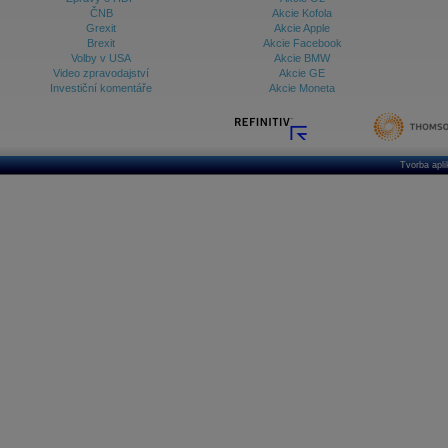
ČNB
Akcie Kofola
Grexit
Akcie Apple
Brexit
Akcie Facebook
Volby v USA
Akcie BMW
Video zpravodajství
Akcie GE
Investiční komentáře
Akcie Moneta
Tvorba apl