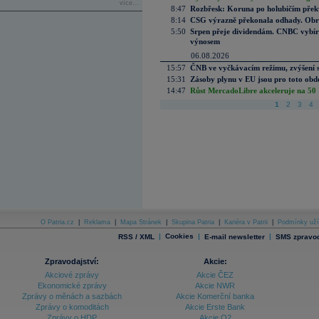
více...
8:47
Rozbřesk: Koruna po holubičím přek
8:14
CSG výrazně překonala odhady. Obran
5:50
Srpen přeje dividendám. CNBC vybírá
výnosem
06.08.2026
15:57
ČNB ve vyčkávacím režimu, zvýšení s
15:31
Zásoby plynu v EU jsou pro toto obdo
14:47
Růst MercadoLibre akceleruje na 50 %
1
2
3
4
O Patria.cz
|
Reklama
|
Mapa Stránek
|
Skupina Patria
|
Kariéra v Patrii
|
Podmínky uží
|
Cookies
|
|
RSS / XML
E-mail newsletter
SMS zpravod
Zpravodajství:
Akcie:
Akciové zprávy
Akcie ČEZ
Ekonomické zprávy
Akcie NWR
Zprávy o měnách a sazbách
Akcie Komerční banka
Zprávy o komoditách
Akcie Erste Bank
Zprávy o HDP
Akcie O2