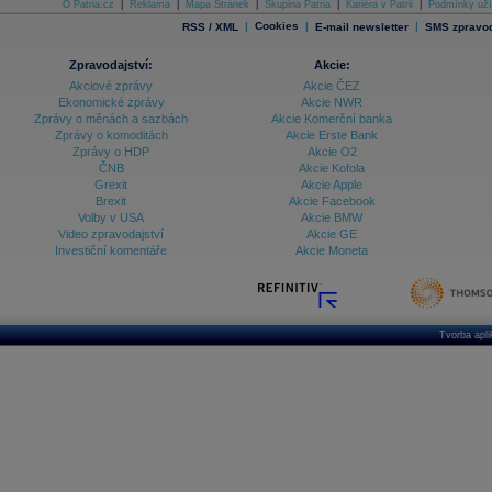
O Patria.cz
|
Reklama
|
Mapa Stránek
|
Skupina Patria
|
Kariéra v Patrii
|
Podmínky uží
|
Cookies
|
|
RSS / XML
E-mail newsletter
SMS zpravod
Zpravodajství:
Akcie:
Akciové zprávy
Akcie ČEZ
Ekonomické zprávy
Akcie NWR
Zprávy o měnách a sazbách
Akcie Komerční banka
Zprávy o komoditách
Akcie Erste Bank
Zprávy o HDP
Akcie O2
ČNB
Akcie Kofola
Grexit
Akcie Apple
Brexit
Akcie Facebook
Volby v USA
Akcie BMW
Video zpravodajství
Akcie GE
Investiční komentáře
Akcie Moneta
Tvorba apl