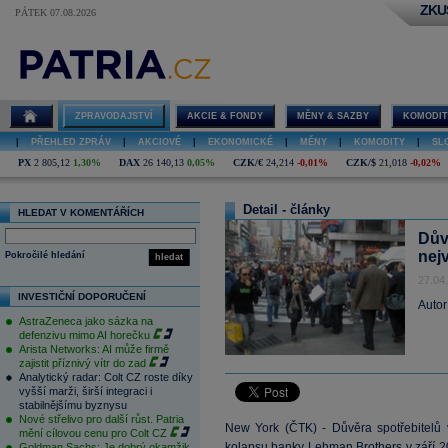
ZKU
PÁTEK 07.08.2026
ZPRAVODAJSTVÍ
AKCIE & FONDY
MĚNY & SAZBY
KOMODIT
|
PŘEHLED ZPRÁV
|
AKCIOVÉ
|
EKONOMICKÉ
|
MĚNY
|
KOMODITY
|
SL
PX
2 805,12
1,30%
DAX
26 140,13
0,05%
CZK/€
24,214
-0,01%
CZK/$
21,018
-0,02%
Detail - články
HLEDAT V KOMENTÁŘÍCH
Dův
nej
Pokročilé hledání
hledat
27.04
INVESTIČNÍ DOPORUČENÍ
Autor
AstraZeneca jako sázka na
defenzivu mimo AI horečku
Arista Networks: AI může firmě
zajistit příznivý vítr do zad
Analytický radar: Colt CZ roste díky
vyšší marži, širší integraci i
stabilnějšímu byznysu
Nové střelivo pro další růst. Patria
New York (ČTK) - Důvěra spotřebitelů 
mění cílovou cenu pro Colt CZ
kolapsu banky Lehman Brothers v září 2
Goldman Sachs: Je dobrý okamžik