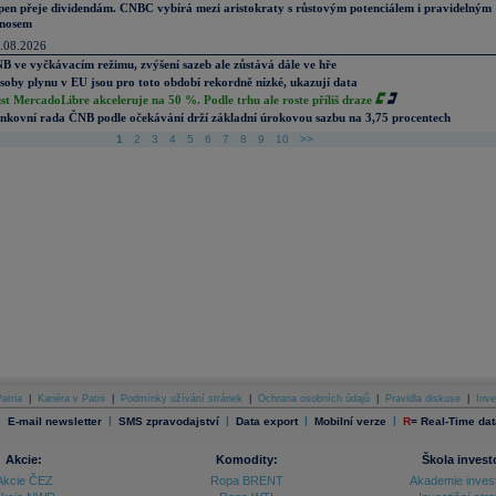
pen přeje dividendám. CNBC vybírá mezi aristokraty s růstovým potenciálem i pravidelným
nosem
.08.2026
B ve vyčkávacím režimu, zvýšení sazeb ale zůstává dále ve hře
soby plynu v EU jsou pro toto období rekordně nízké, ukazují data
st MercadoLibre akceleruje na 50 %. Podle trhu ale roste příliš draze
nkovní rada ČNB podle očekávání drží základní úrokovou sazbu na 3,75 procentech
1
2
3
4
5
6
7
8
9
10
>>
atria
|
Kariéra v Patrii
|
Podmínky užívání stránek
|
Ochrana osobních údajů
|
Pravidla diskuse
|
Inve
|
|
|
|
|
E-mail newsletter
SMS zpravodajství
Data export
Mobilní verze
R
=
Real-Time dat
Akcie:
Komodity:
Škola invest
Akcie ČEZ
Ropa BRENT
Akademie inves