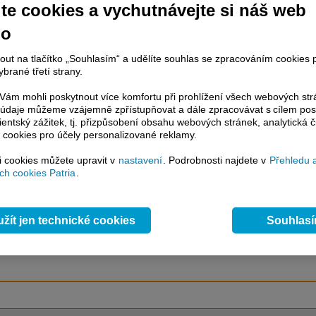
te cookies a vychutnávejte si náš web
no
račování článku je dostupné jen klientům placených služeb
Patria Plus
/
nout na tlačítko „Souhlasím“ a udělíte souhlas se zpracováním cookies 
estor Plus
případně uživatelům platformy
Patria Direct
. Pokud jste klientem
brané třetí strany.
hto služeb, potom je nutné se
Přihlásit
.
ám mohli poskytnout více komfortu při prohlížení všech webových st
ámci placeného informačního servisu získáte
to údaje můžeme vzájemně zpřístupňovat a dále zpracovávat s cílem pos
řístup ke
kompletnímu zpravodajství
lientský zážitek, tj. přizpůsobení obsahu webových stránek, analytická č
.patria.cz bez jakýchkoliv omezení. Veškeré
 cookies pro účely personalizované reklamy.
rávy, komentáře a horké zprávy jsou
brazovány terminálovou metodou (bez nutnosti obnovovat stránku) bez
si cookies můžete upravit v
nastavení
. Podrobnosti najdete v
Přehledu 
ždění a v plné verzi.
h cookies Patria
.
en zpravodajství, ale i další služby získáte v Patria Plus / Investor Plus -
sms
e-mailové
zpravodajství,
data
z finančních trhů v reálném čase, kompletní
žít jen technické cookies
Souhlas
lytický servis
, rozsáhlé
databáze
časových řad ke stažení,
prognózy
oje a
valuace
, ekonomické
fundamenty
,
nástroje
a
kalkulátory
...
více