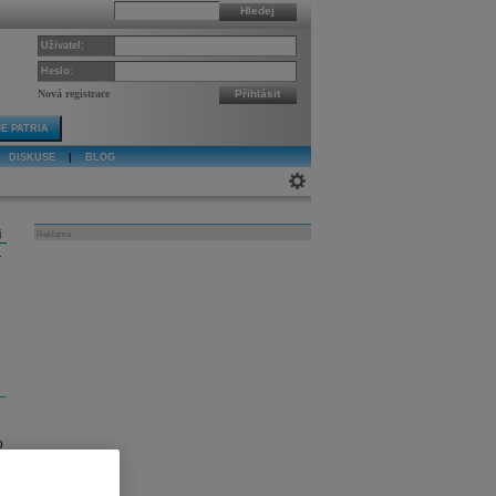
Hledej
Uživatel:
Heslo:
Nová registrace
Přihlásit
E PATRIA
DISKUSE
|
BLOG
j
Reklama
o