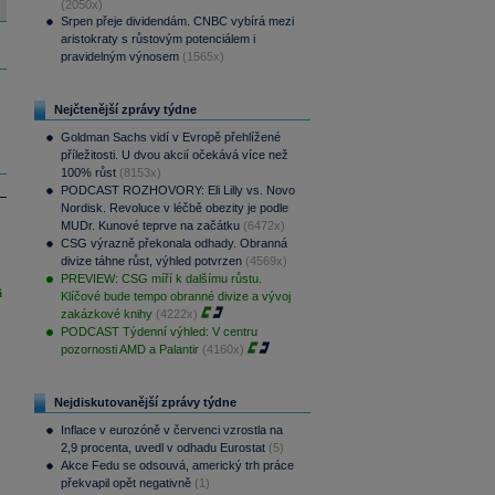
(2050x)
Srpen přeje dividendám. CNBC vybírá mezi
aristokraty s růstovým potenciálem i
pravidelným výnosem
(1565x)
Nejčtenější zprávy týdne
Goldman Sachs vidí v Evropě přehlížené
příležitosti. U dvou akcií očekává více než
100% růst
(8153x)
PODCAST ROZHOVORY: Eli Lilly vs. Novo
Nordisk. Revoluce v léčbě obezity je podle
MUDr. Kunové teprve na začátku
(6472x)
CSG výrazně překonala odhady. Obranná
divize táhne růst, výhled potvrzen
(4569x)
PREVIEW: CSG míří k dalšímu růstu.
i
Klíčové bude tempo obranné divize a vývoj
zakázkové knihy
(4222x)
PODCAST Týdenní výhled: V centru
pozornosti AMD a Palantir
(4160x)
Nejdiskutovanější zprávy týdne
Inflace v eurozóně v červenci vzrostla na
2,9 procenta, uvedl v odhadu Eurostat
(5)
Akce Fedu se odsouvá, americký trh práce
překvapil opět negativně
(1)