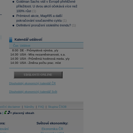
Goldman Sachs vidí v Evropě přehlížené
příležitosti. U dvou akcií očekává více než
100% růst
(1)
Prémiové akcie, Mag495 a další
pokračování současného cyklu
(1)
Definitivní proražení stoletého trendu?
(1)
Kalendář událostí
Čas
Událost
8:00
DE - Průmyslová výroba, y/y
14:30
USA - Míra nezaměstnanosti, s.a.
14:30
USA - Průměrná hodinová mzda, y/y
14:30
USA - Změna počtu prac. míst
UDÁLOSTI ONLINE
Dlouhodobý ekonomický kalendář ČR
Dlouhodobý ekonomický kalendář Svět
stiční disclaimer
|
Náměty
|
FAQ
|
Skupina ČSOB
a
|
=
placený obsah
ora:
Světové ekonomiky:
tování
Ekonomika ČR