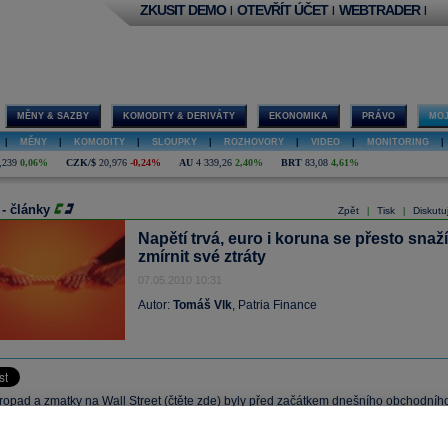
ZKUSIT DEMO
OTEVŘÍT ÚČET
WEBTRADER
|
|
|
MĚNY & SAZBY
KOMODITY & DERIVÁTY
EKONOMIKA
PRÁVO
MOJ
|
MĚNY
|
KOMODITY
|
SLOUPKY
|
ROZHOVORY
|
VIDEO
|
MONITORING
|
,239
0,06%
CZK/$
20,976
-0,24%
AU
4 339,26
2,40%
BRT
83,08
4,61%
 - články
Zpět
Tisk
Diskutu
|
|
Napětí trvá, euro i koruna se přesto snaží
zmírnit své ztráty
07.05.2010 10:31
Autor:
Tomáš Vlk
, Patria Finance
propad a zmatky na Wall Street (čtěte zde) byly před začátkem dnešního obchodníh
em nemalých obav. Koruna ale nakonec žádné další ztráty nepřidává. Naopak se
snaží korigovat a její kurz k euru se pohybuje na 26,12.