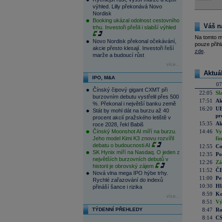
výhled. Lilly překonává Novo
Nordisk
Booking ukázal odolnost cestovního
Váš n
trhu. Investoři přešli i slabší výhled
Na tomto m
Novo Nordisk překonal očekávání,
pouze přihl
akcie přesto klesají. Investoři řeší
zde
.
marže a budoucí růst
více...
Aktuá
IPO, M&A
07
Čínský čipový gigant CXMT při
22:05
Sl
burzovním debutu vystřelil přes 500
17:51
Ak
%. Překonal i největší banku země
16:20
UE
Stát by mohl dát na burzu až 40
pr
procent akcií pražského letiště v
15:35
Ak
roce 2028, řekl Babiš
Čínský Moonshot AI míří na burzu.
14:46
Vy
Jeho model Kimi K3 znovu rozvířil
fi
debatu o budoucnosti AI
12:55
Co
SK Hynix míří na Nasdaq. O jeden z
12:35
Po
největších burzovních debutů v
12:26
Zá
historii je obrovský zájem
11:52
ČE
Nová vlna mega IPO hýbe trhy.
11:00
Pe
Rychlé zařazování do indexů
10:30
Hl
přináší šance i rizika
8:59
Ko
více...
8:51
Vý
TÝDENNÍ PŘEHLEDY
8:47
Ro
8:14
CS