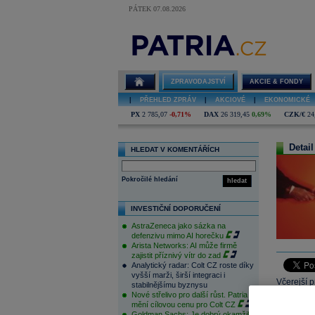
PÁTEK 07.08.2026
ZPRAVODAJSTVÍ
AKCIE & FONDY
|
PŘEHLED ZPRÁV
|
AKCIOVÉ
|
EKONOMICKÉ
PX
2 785,07
-0,71%
DAX
26 319,45
0,69%
CZK/€
24
Detail
HLEDAT V KOMENTÁŘÍCH
Pokročilé hledání
hledat
INVESTIČNÍ DOPORUČENÍ
AstraZeneca jako sázka na
defenzivu mimo AI horečku
Arista Networks: AI může firmě
zajistit příznivý vítr do zad
Analytický radar: Colt CZ roste díky
vyšší marži, širší integraci i
Včerejší 
stabilnějšímu byznysu
Nové střelivo pro další růst. Patria
dne zdroj
mění cílovou cenu pro Colt CZ
dopoledne 
Goldman Sachs: Je dobrý okamžik