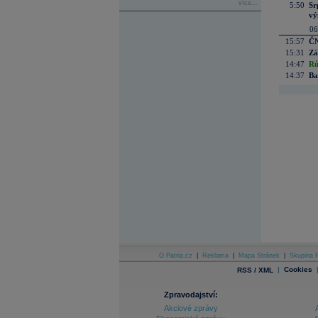
více...
5:50
Sr
vý
06
15:57
ČN
15:31
Zá
14:47
Rů
14:37
Ba
O Patria.cz
|
Reklama
|
Mapa Stránek
|
Skupina P
|
Cookies
RSS / XML
Zpravodajství:
Akciové zprávy