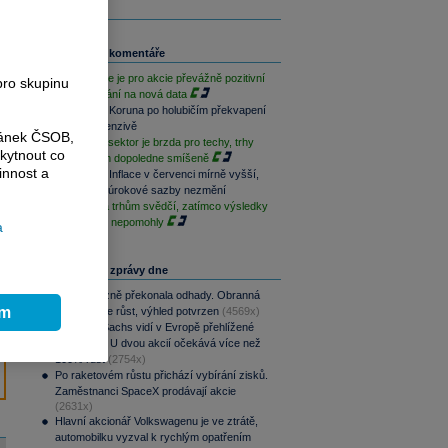
Související komentáře
Závěr týdne je pro akcie převážně pozitivní
pro skupinu
při vyčkávání na nová data
Rozbřesk: Koruna po holubičím překvapení
ČNB v defenzivě
ránek ČSOB,
Paměťový sektor je brzda pro techy, trhy
kytnout co
jsou na tom dopoledne smíšeně
innost a
Rozbřesk: Inflace v červenci mírně vyšší,
ČNB dnes úrokové sazby nezmění
Geopolitika trhům svědčí, zatímco výsledky
sentimentu nepomohly
a
Nejčtenější zprávy dne
CSG výrazně překonala odhady. Obranná
ím
divize táhne růst, výhled potvrzen
(4569x)
Goldman Sachs vidí v Evropě přehlížené
příležitosti. U dvou akcií očekává více než
100% růst
(2754x)
Po raketovém růstu přichází vybírání zisků.
Zaměstnanci SpaceX prodávají akcie
(2631x)
Hlavní akcionář Volkswagenu je ve ztrátě,
automobilku vyzval k rychlým opatřením