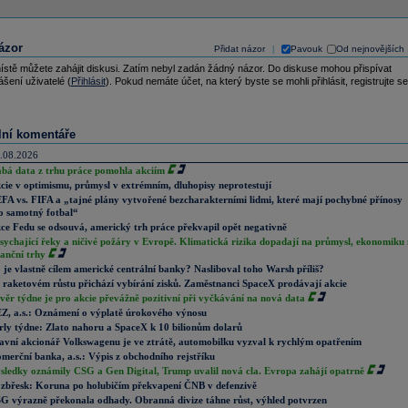
ázor
Přidat názor
Pavouk
Od nejnovějších
|
ístě můžete zahájit diskusi. Zatím nebyl zadán žádný názor. Do diskuse mohou přispívat
ášení uživatelé (
Přihlásit
). Pokud nemáte účet, na který byste se mohli přihlásit, registrujte se
lní komentáře
.08.2026
abá data z trhu práce pomohla akciím
cie v optimismu, průmysl v extrémním, dluhopisy neprotestují
FA vs. FIFA a „tajné plány vytvořené bezcharakterními lidmi, které mají pochybné přínosy
o samotný fotbal“
ce Fedu se odsouvá, americký trh práce překvapil opět negativně
sychající řeky a ničivé požáry v Evropě. Klimatická rizika dopadají na průmysl, ekonomiku 
nanční trhy
 je vlastně cílem americké centrální banky? Nasliboval toho Warsh příliš?
 raketovém růstu přichází vybírání zisků. Zaměstnanci SpaceX prodávají akcie
věr týdne je pro akcie převážně pozitivní při vyčkávání na nová data
Z, a.s.: Oznámení o výplatě úrokového výnosu
rly týdne: Zlato nahoru a SpaceX k 10 bilionům dolarů
avní akcionář Volkswagenu je ve ztrátě, automobilku vyzval k rychlým opatřením
merční banka, a.s.: Výpis z obchodního rejstříku
sledky oznámily CSG a Gen Digital, Trump uvalil nová cla. Evropa zahájí opatrně
zbřesk: Koruna po holubičím překvapení ČNB v defenzivě
G výrazně překonala odhady. Obranná divize táhne růst, výhled potvrzen